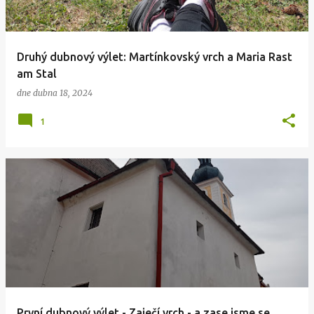
Druhý dubnový výlet: Martínkovský vrch a Maria Rast
am Stal
dne
dubna 18, 2024
1
První dubnový výlet - Zaječí vrch - a zase jsme se