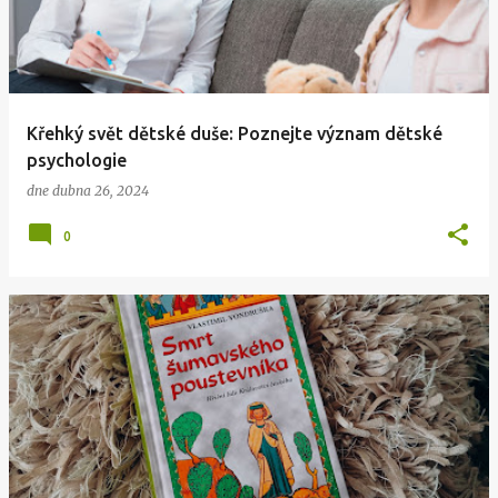
s
p
ě
v
Křehký svět dětské duše: Poznejte význam dětské
k
psychologie
y
dne
dubna 26, 2024
0