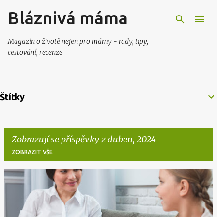
Bláznivá máma
Přeskočit na hlavní obsah
Magazín o životě nejen pro mámy - rady, tipy,
cestování, recenze
Štítky
Zobrazují se příspěvky z duben, 2024
ZOBRAZIT VŠE
P
ř
í