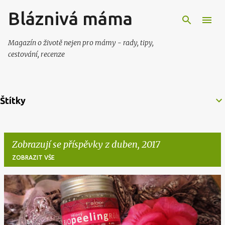
Bláznivá máma
Přeskočit na hlavní obsah
Magazín o životě nejen pro mámy - rady, tipy,
cestování, recenze
Štítky
Zobrazují se příspěvky z duben, 2017
ZOBRAZIT VŠE
P
ř
í