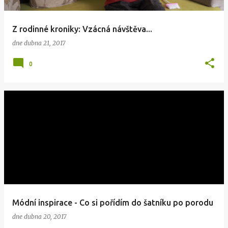
Z rodinné kroniky: Vzácná návštěva...
dne
dubna 21, 2017
0
Módní inspirace - Co si pořídím do šatníku po porodu
dne
dubna 20, 2017