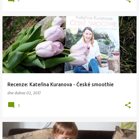
Recenze: Kateřina Kuranova - České smoothie
dne
dubna 02, 2017
1