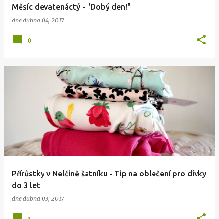
Měsíc devatenáctý - "Dobý den!"
dne
dubna 04, 2017
0
Přírůstky v Nelčině šatníku - Tip na oblečení pro dívky
do 3 let
dne
dubna 03, 2017
3