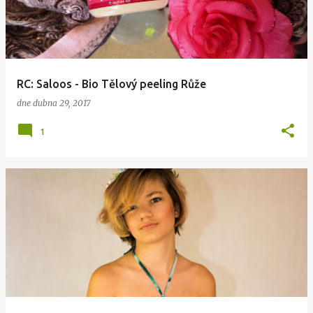
s
p
ě
v
RC: Saloos - Bio Tělový peeling Růže
k
dne
dubna 29, 2017
y
1