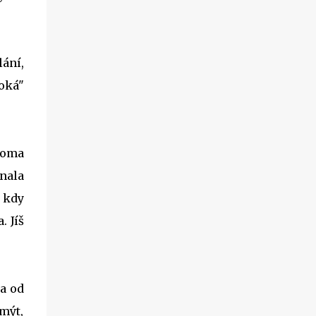
ání,
ooká"
doma
ínala
, kdy
. Jíš
la od
umýt,