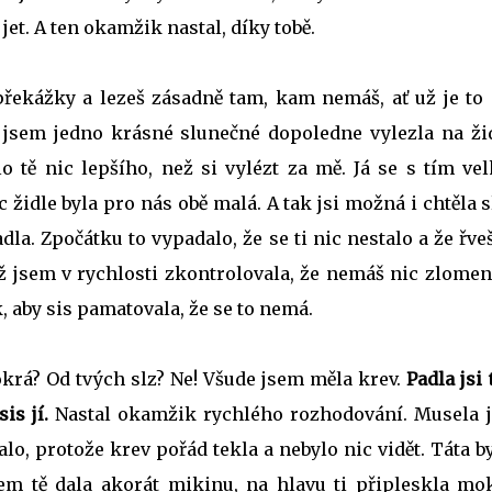
et. A ten okamžik nastal, díky tobě.
 překážky a lezeš zásadně tam, kam nemáš, ať už je to 
 jsem jedno krásné slunečné dopoledne vylezla na žid
 tě nic lepšího, než si vylézt za mě. Já se s tím ve
 židle byla pro nás obě malá. A tak jsi možná i chtěla s
adla. Zpočátku to vypadalo, že se ti nic nestalo a že řve
yž jsem v rychlosti zkontrolovala, že nemáš nic zlomen
, aby sis pamatovala, že se to nemá.
rá? Od tvých slz? Ne! Všude jsem měla krev.
Padla jsi 
is jí.
Nastal okamžik rychlého rozhodování. Musela 
dalo, protože krev pořád tekla a nebylo nic vidět. Táta b
sem tě dala akorát mikinu, na hlavu ti připleskla mo