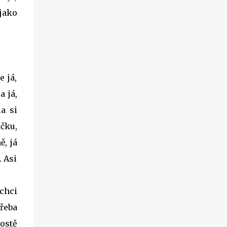
 jako
e já,
a já,
a si
ečku,
ě, já
. Asi
 chci
třeba
rostě