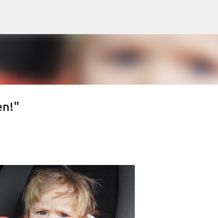
Přeskočit na hlavní obsah
en!"