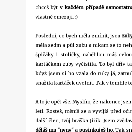
chceš být
v každém případě samostatn
vlastně omezuji. :)
Poslední, co bych měla zmínit, jsou
zub
měla sedm a půl zubu a nikam se to nehý
špičáky i stoličky, naběhlou máš cel
kartáčkem zuby vyčistila. To byl dřív ta
když jsem si ho vzala do ruky já, zatnu
snažila kartáček uvolnit. Tak v tomhle t
A to je opět vše. Myslím, že nakonec jsem
letí. Rosteš, měníš se a vyvíjíš před o
další člen, tvůj bráška Jiřík. Jsem zvěd
děláš mu "nyny" a pusinkuješ ho
. Tak s