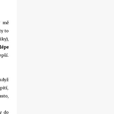
ý mě
ty to
iky),
lépe
pší.
 když
ití,
sto,
y do