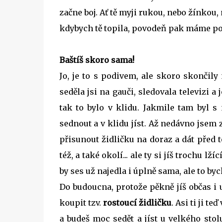
začne boj. Ať tě myji rukou, nebo žínkou,
kdybych tě topila, povodeň pak máme po 
Baštíš skoro sama!
Jo, je to s podivem, ale skoro skončily 
seděla jsi na gauči, sledovala televizi a
tak to bylo v klidu. Jakmile tam byl s
sednout a v klidu jíst. Až nedávno jsem 
přisunout židličku na doraz a dát před te
též, a také okolí... ale ty si jíš trochu l
by ses už najedla i úplně sama, ale to byc
Do budoucna, protože pěkně jíš občas i u
koupit tzv.
rostoucí židličku
. Asi ti ji t
a budeš moc sedět a jíst u velkého stol