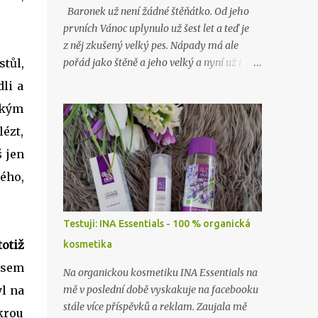
Baronek už není žádné štěňátko. Od jeho
prvních Vánoc uplynulo už šest let a teď je
z něj zkušený velký pes. Nápady má ale
stůl,
pořád jako štěně a jeho velký a nyní už i
starý brácha, labrador Lord, nad ním stále
li a
jen nevěřícně kroutí hlavou. Jako o minulých
lkým
Vánocích…
lézt,
š jen
ého,
Testuji: INA Essentials - 100 % organická
totiž
kosmetika
jsem
Na organickou kosmetiku INA Essentials na
yl na
mě v poslední době vyskakuje na facebooku
stále více příspěvků a reklam. Zaujala mě
krou