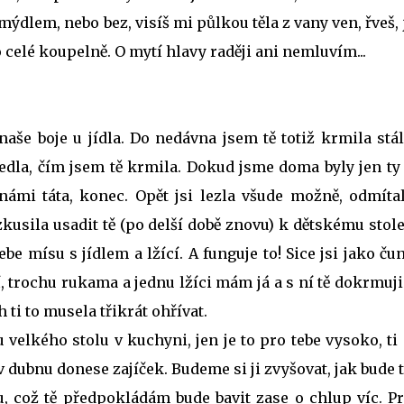
 mýdlem, nebo bez, visíš mi půlkou těla z vany ven, řveš,
celé koupelně. O mytí hlavy raději ani nemluvím...
naše boje u jídla. Do nedávna jsem tě totiž krmila stál
 jedla, čím jsem tě krmila. Dokud jsme doma byly jen ty 
 námi táta, konec. Opět jsi lezla všude možně, odmítal
zkusila usadit tě (po delší době znovu) k dětskému stol
be mísu s jídlem a lžící. A funguje to! Sice jsi jako čun
žící, trochu rukama a jednu lžíci mám já a s ní tě dokrmuji
h ti to musela třikrát ohřívat.
 velkého stolu v kuchyni, jen je to pro tebe vysoko, ti
eď v dubnu donese zajíček. Budeme si ji zvyšovat, jak bude 
u, což tě předpokládám bude bavit zase o chlup víc. P