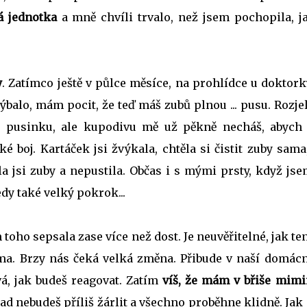
á jednotka
a mně chvíli trvalo, než jsem pochopila, ja
y
. Zatímco ještě v půlce měsíce, na prohlídce u doktork
balo, mám pocit, že teď máš zubů plnou ... pusu. Rozje
ou pusinku, ale kupodivu mě už pěkně necháš, abych 
ké boj. Kartáček jsi žvýkala, chtěla si čistit zuby sama
la jsi zuby a nepustila. Občas i s mými prsty, když js
edy také velký pokrok...
 toho sepsala zase více než dost. Je neuvěřitelné, jak te
čima. Brzy nás čeká velká změna. Přibude v naší domác
avá, jak budeš reagovat. Zatím
víš, že mám v břiše mimi
nad nebudeš příliš žárlit a všechno proběhne klidně. Ja