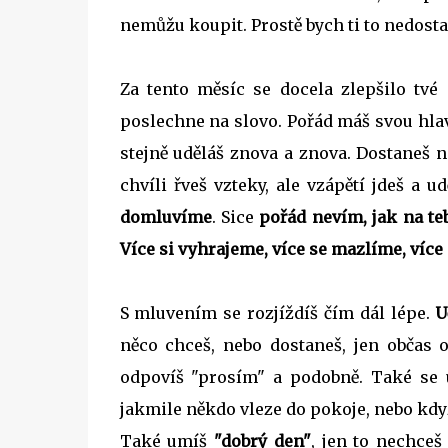
nemůžu koupit. Prostě bych ti to nedosta
Za tento měsíc se docela zlepšilo tvé 
poslechne na slovo. Pořád máš svou hlav
stejně uděláš znova a znova. Dostaneš na
chvíli řveš vzteky, ale vzápětí jdeš a 
domluvíme
. Sice
pořád nevím, jak na te
Více si vyhrajeme, více se mazlíme, více
S mluvením se rozjíždíš čím dál lépe.
U
něco chceš, nebo dostaneš, jen občas o
odpovíš "prosím" a podobně. Také se 
jakmile někdo vleze do pokoje, nebo když
Také umíš
"dobrý den"
, jen to nechceš