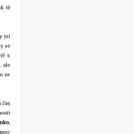
k tě
y jsi
ly se
tě s
, ale
em se
n čas
nosti
nko,
k moc