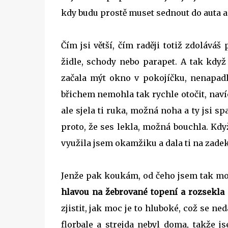
kdy budu prostě muset sednout do auta a j
Čím jsi větší, čím raději totiž zdoláváš
židle, schody nebo parapet. A tak když
začala mýt okno v pokojíčku, nenapadlo
břichem nemohla tak rychle otočit, navíc
ale sjela ti ruka, možná noha a ty jsi sp
proto, že ses lekla, možná bouchla. Kd
využila jsem okamžiku a dala ti na zadek
Jenže pak koukám, od čeho jsem tak mok
hlavou na žebrované topení a rozsekla s
zjistit, jak moc je to hluboké, což se ne
florbale a strejda nebyl doma, takže j