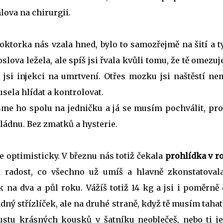
mlova na chirurgii.
oktorka nás vzala hned, bylo to samozřejmě na šití a t
oslova ležela, ale spíš jsi řvala kvůli tomu, že tě omezu
a jsi injekci na umrtvení. Otřes mozku jsi naštěstí ne
sela hlídat a kontrolovat.
 jsme ho spolu na jedničku a já se musím pochválit, pr
vládnu. Bez zmatků a hysterie.
ce optimisticky. V březnu nás totiž čekala
prohlídka v r
a radost, co všechno už umíš a hlavně zkonstatovala
 na dva a půl roku. Vážíš totiž 14 kg a jsi i poměrně
ádný střízlíček, ale na druhé straně, když tě musím tahat
stu krásných kousků v šatníku neoblečeš, nebo ti je