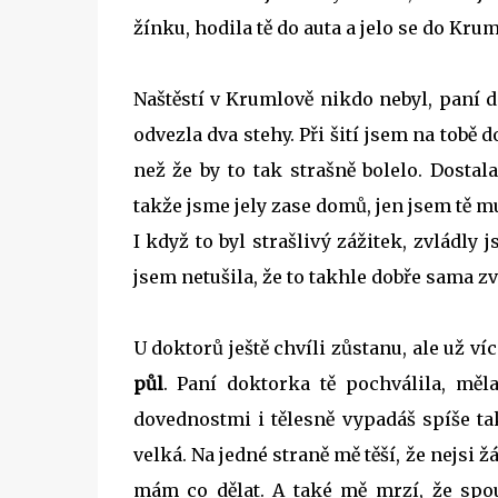
žínku, hodila tě do auta a jelo se do Kru
Naštěstí v Krumlově nikdo nebyl, paní d
odvezla dva stehy. Při šití jsem na tobě d
než že by to tak strašně bolelo. Dostal
takže jsme jely zase domů, jen jsem tě mu
I když to byl strašlivý zážitek, zvládly
jsem netušila, že to takhle dobře sama z
U doktorů ještě chvíli zůstanu, ale už ví
půl
. Paní doktorka tě pochválila, měl
dovednostmi i tělesně vypadáš spíše tak
velká. Na jedné straně mě těší, že nejsi ž
mám co dělat. A také mě mrzí, že spou