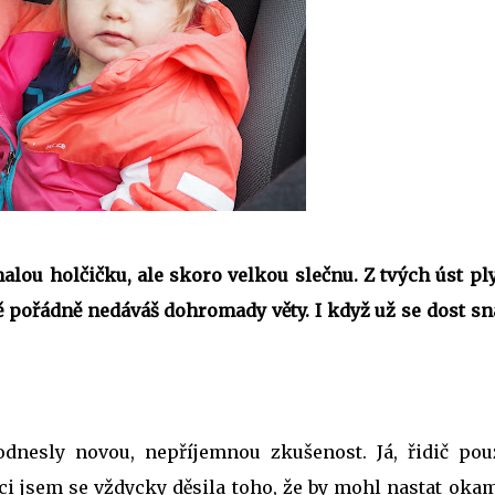
ou holčičku, ale skoro velkou slečnu. Z tvých úst pl
ště pořádně nedáváš dohromady věty. I když už se dost sn
dnesly novou, nepříjemnou zkušenost. Já, řidič pou
aci jsem se vždycky děsila toho, že by mohl nastat oka