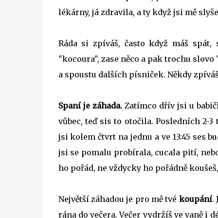
lékárny, já zdravila, a ty když jsi mě sly
Ráda si zpíváš, často když máš spát, 
"kocoura", zase něco a pak trochu slovo
a spoustu dalších písniček. Někdy zpív
Spaní je záhada.
Zatímco dřív jsi u bab
vůbec, teď sis to otočila. Posledních 2-
jsi kolem čtvrt na jednu a ve 13:45 ses 
jsi se pomalu probírala, cucala pití, ne
ho pořád, ne vždycky ho pořádně koušeš, 
Největší záhadou je pro mě tvé
koupání
.
rána do večera. Večer vydržíš ve vaně i 