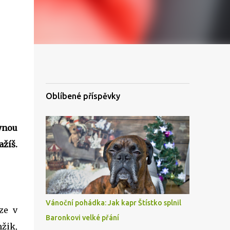
Oblíbené příspěvky
ynou
ažíš.
Vánoční pohádka: Jak kapr Štístko splnil
ze v
Baronkovi velké přání
mžik,