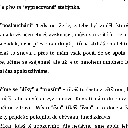
la přes ta
"vypracovaná" stehýnka.
"
poslouchání
". Tedy ne, že by z tebe byl anděl, kter
u a když něco chceš vyzkoušet, můžu stokrát říct ne a 
 zadek, nebo přes ruku (když ji třeba strkáš do elektr
uděláš to znova. I přes to mám však pocit, že
se spolu 
be
, učíme se vzájemně, ale už je to mnohem mnohem le
 si čas spolu užíváme.
číme se "díky" a "prosím"
- říkáš to často a většinou,
točíš tato slovíčka významově. Když ti dám do ruky p
učíme zdravit.
Místo "čau" říkáš "čam"
a to docela ča
 ty přijdeš z pokojíku do obýváku, hned zdravíš.
 říkat, když tě upozorním. Ale nedávno jsme spolu jel