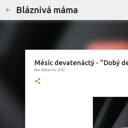
Bláznivá máma
Měsíc devatenáctý - "Dobý d
dne
dubna 04, 2017