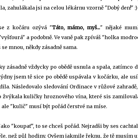
šela, zahulákala jsi na celou lékárnu vzorně "Dobý den!" :)
se z kočáru ozývá "
Táto, mámo, myš...
" nějaké muml
 "vyšťourá" a podobně. Ve vaně pak zpíváš "holka modr
áš se mnou, někdy zásadně sama.
ičky zásadně vždycky po obědě usnula a spala, zatímco 
3 týdny jsem tě sice po obědě uspávala v kočárku, ale us
budila. Následovalo sledování Ordinace v růžové zahradě
bo žvýkala kuličky hroznového vína, které sis zamilovala
ale "kulič" musí být pořád čerstvé na míse.
 Jako "koupať", to se chceš pořád. Nejradši by ses cachta
déle, než půl hodiny. Ovšem jakmile řeknu, že tě musím 