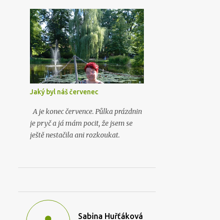
symbololog Robert Langdon a
partnerkou je mu tentokrát vědkyně
Katherine Solomonová zabývající se
lidským vědomím.
Jaký byl náš červenec
A je konec července. Půlka prázdnin
je pryč a já mám pocit, že jsem se
ještě nestačila ani rozkoukat.
Sabina Huřťáková