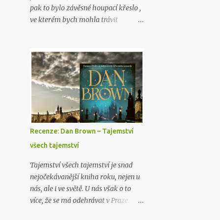
pak to bylo závěsné houpací křeslo ,
ve kterém bych mohla trávit
nekonečné hodiny čtením. Jako
vášnivá čtenářka jsem sice před lety
dostala takový ten klasický ušák
s podnožkou, který byl opravdu
krásný, ale nijak extra pohodlný. A
tak nyní, v novém bytě a s další
zajímavou životní etapou před
sebou, přemýšlím konečně o onom
vysněném závěsném křesle .
Recenze: Dan Brown – Tajemství
všech tajemství
Tajemství všech tajemství je snad
nejočekávanější kniha roku, nejen u
nás, ale i ve světě. U nás však o to
více, že se má odehrávat v Praze.
Hlavním hrdinou je opět oblíbený