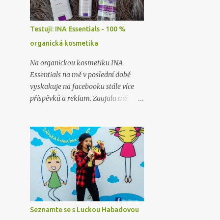
Testuji: INA Essentials - 100 %
organická kosmetika
Na organickou kosmetiku INA
Essentials na mě v poslední době
vyskakuje na facebooku stále více
příspěvků a reklam. Zaujala mě
nejen tím, že se jedná o přírodní
kosmetiku z těch nejlepších a
nejčistších surovin, ale i proto, že se
jedná o rodinnou firmu. A takové já
ráda podpořím a samozřejmě i
vyzkouším. Proto jsem neváhala ani
chviličku a rozhodla se nějaké jejich
produkty otestovat. Firma mě
příjemně překvapila, když mi
Seznamte se s Luckou Habadovou
dovolila vybrat si hned dva jejich