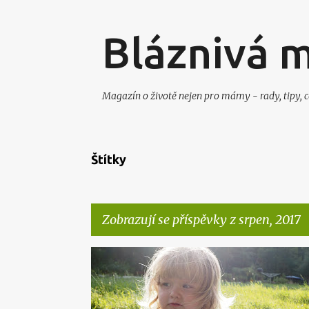
Bláznivá 
Magazín o životě nejen pro mámy - rady, tipy, c
Štítky
Zobrazují se příspěvky z srpen, 2017
P
DENÍK PRO JIŘÍKA
DENÍK PRO NELU
JIŘÍK
NEL
ř
PŘÍRODA
RODINA
TĚHOTENSKÝ DENÍK
í