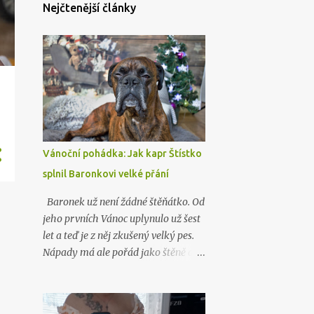
Nejčtenější články
Vánoční pohádka: Jak kapr Štístko
splnil Baronkovi velké přání
Baronek už není žádné štěňátko. Od
jeho prvních Vánoc uplynulo už šest
let a teď je z něj zkušený velký pes.
Nápady má ale pořád jako štěně a
jeho velký a nyní už i starý brácha,
labrador Lord, nad ním stále jen
nevěřícně kroutí hlavou. Jako o