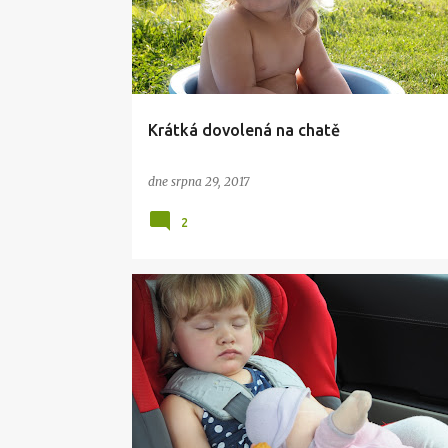
ZE ŽIVOTA
s
p
ě
v
Krátká dovolená na chatě
k
y
dne
srpna 29, 2017
2
DENÍK PRO NELU