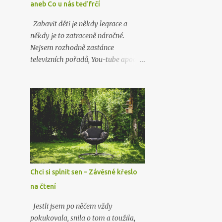
aneb Co u nás teď frčí
výrobky k otestování. A tak jsem se
rozhodla, že vám sem hodím tento
Zabavit děti je někdy legrace a
článek už nyní, byť to ještě není
někdy je to zatraceně náročné.
přímo recenze. Tu si nechám na
Nejsem rozhodně zastánce
později, až budu produkty déle
televizních pořadů, You-tube apod.,
používat, abych opravdu viděla, co
ale občas i hyperaktivní maminka
dokážou.
má chvilky, kdy si potřebuje
odpočinout a dovolí dětem nějaký
ten pořad. Bezduchá videa se snažím
dětem nepouštět, i když je mi jasné,
že přesně to je baví. Nedávno jsme
narazili na videa jedné slečny, která
děti ihned zaujala. Jmenuje se Lucie
Habadová , je krásná, talentovaná,
Chci si splnit sen – Závěsné křeslo
mladičká a vidět jste ji mohli i
na čtení
v několika klipech s Kájou a
Bambuláčkem.
Jestli jsem po něčem vždy
pokukovala, snila o tom a toužila,