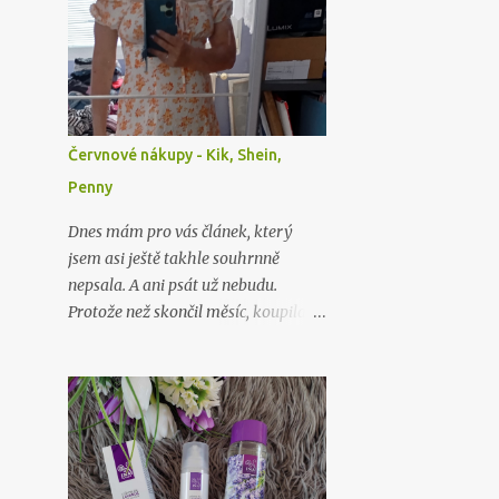
minulých Vánocích…
Červnové nákupy - Kik, Shein,
Penny
Dnes mám pro vás článek, který
jsem asi ještě takhle souhrnně
nepsala. A ani psát už nebudu.
Protože než skončil měsíc, koupila
jsem toho ještě o něco víc, něco jsem
zapomněla vyfotit, ceny zboží už
nevím skoro vůbec. Takže příště zase
budu dělat hauly rovnou po nákupu
či objednávce.