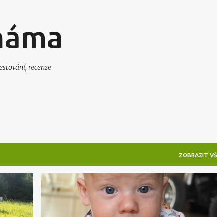
Přeskočit na hlavní obsah
máma
estování, recenze
ZOBRAZIT VŠ
A
DENÍK PRO JIŘÍKA
+