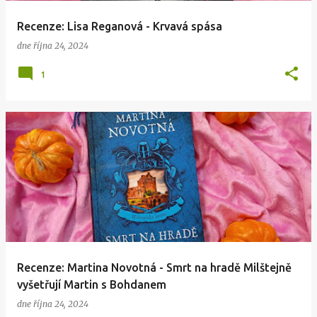
Recenze: Lisa Reganová - Krvavá spása
dne
října 24, 2024
1
Recenze: Martina Novotná - Smrt na hradě Milštejně
vyšetřují Martin s Bohdanem
dne
října 24, 2024