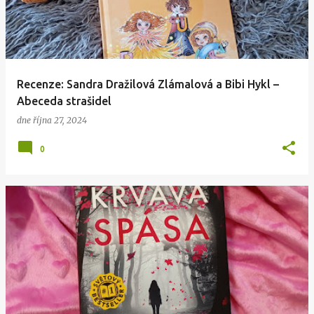
s
p
ě
v
Recenze: Sandra Dražilová Zlámalová a Bibi Hykl –
k
Abeceda strašidel
y
dne
října 27, 2024
0