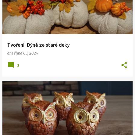
Tvoření: Dýně ze staré deky
dne
října 03, 2024
2