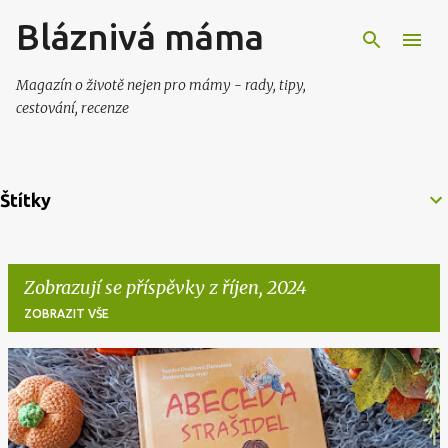
Bláznivá máma
Přeskočit na hlavní obsah
Magazín o životě nejen pro mámy - rady, tipy,
cestování, recenze
Štítky
Zobrazují se příspěvky z říjen, 2024
ZOBRAZIT VŠE
P
ř
í