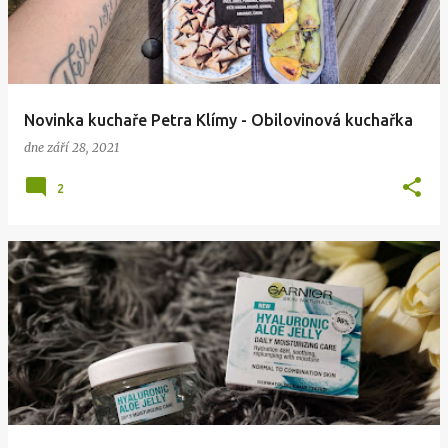
s
p
ě
v
Novinka kuchaře Petra Klímy - Obilovinová kuchařka
k
dne
září 28, 2021
y
2