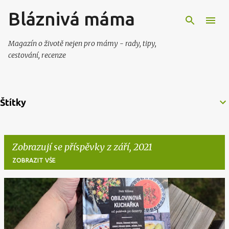
Bláznivá máma
Přeskočit na hlavní obsah
Magazín o životě nejen pro mámy - rady, tipy,
cestování, recenze
Štítky
Zobrazují se příspěvky z září, 2021
ZOBRAZIT VŠE
P
ř
í