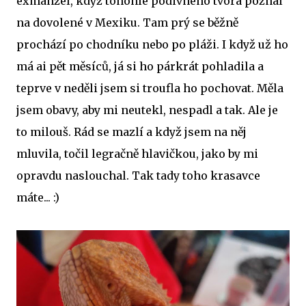
exmanžel, když tohohle podivného tvora poznal
na dovolené v Mexiku. Tam prý se běžně
prochází po chodníku nebo po pláži. I když už ho
má ai pět měsíců, já si ho párkrát pohladila a
teprve v neděli jsem si troufla ho pochovat. Měla
jsem obavy, aby mi neutekl, nespadl a tak. Ale je
to milouš. Rád se mazlí a když jsem na něj
mluvila, točil legračně hlavičkou, jako by mi
opravdu naslouchal. Tak tady toho krasavce
máte... :)