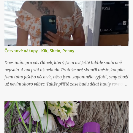
Červnové nákupy - Kik, Shein, Penny
Dnes mám pro vás článek, který jsem asi ještě takhle souhrnně
nepsala. A ani psát už nebudu. Protože než skončil měsíc, koupila
jsem toho ještě o něco víc, něco jsem zapomněla vyfotit, ceny zboží
už nevím skoro vůbec. Takže příště zase budu dělat hauly rovnou
po nákupu či objednávce.