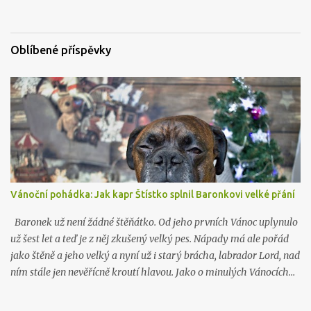
o
v
a
t
Oblíbené příspěvky
Vánoční pohádka: Jak kapr Štístko splnil Baronkovi velké přání
Baronek už není žádné štěňátko. Od jeho prvních Vánoc uplynulo
už šest let a teď je z něj zkušený velký pes. Nápady má ale pořád
jako štěně a jeho velký a nyní už i starý brácha, labrador Lord, nad
ním stále jen nevěřícně kroutí hlavou. Jako o minulých Vánocích…