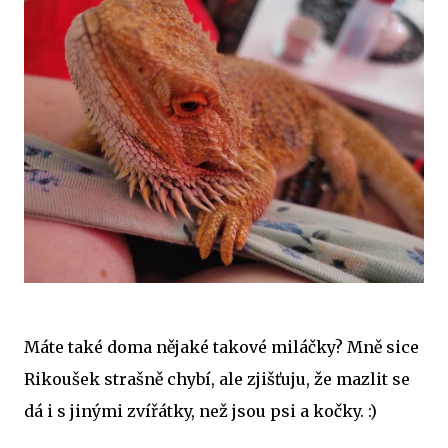
Máte také doma nějaké takové miláčky? Mně sice
Rikoušek strašně chybí, ale zjišťuju, že mazlit se
dá i s jinými zvířátky, než jsou psi a kočky. :)