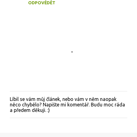
e
ODPOVĚDĚT
Líbil se vám můj článek, nebo vám v něm naopak
O
něco chybělo? Napište mi komentář. Budu moc ráda
k
a předem děkuji. :)
o
m
e
n
t