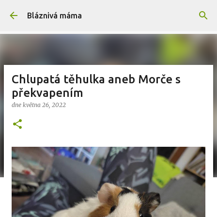
Přeskočit na hlavní obsah
Bláznivá máma
Chlupatá těhulka aneb Morče s
překvapením
dne
května 26, 2022