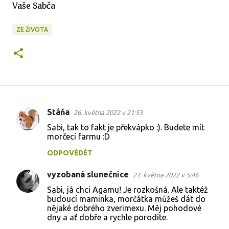
Vaše Sabča
ZE ŽIVOTA
Stáňa
26. května 2022 v 21:53
K
Sabi, tak to fakt je překvápko :). Budete mít
o
morčecí farmu :D
m
ODPOVĚDĚT
e
vyzobaná slunečnice
n
27. května 2022 v 5:46
t
Sabi, já chci Agamu! Je rozkošná. Ale taktéž
budoucí maminka, morčátka můžeš dát do
á
nějaké dobrého zverimexu. Měj pohodové
dny a ať dobře a rychle porodíte.
ř