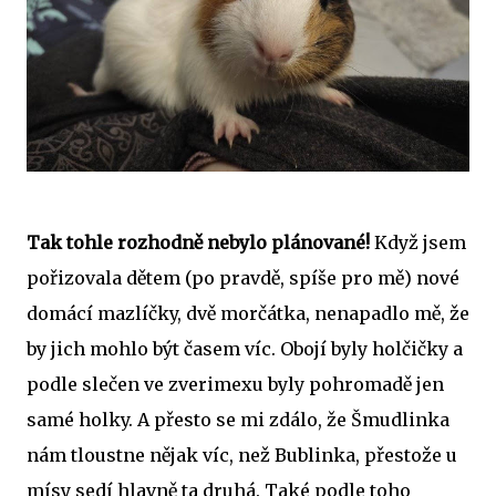
Tak tohle rozhodně nebylo plánované!
Když jsem
pořizovala dětem (po pravdě, spíše pro mě) nové
domácí mazlíčky, dvě morčátka, nenapadlo mě, že
by jich mohlo být časem víc. Obojí byly holčičky a
podle slečen ve zverimexu byly pohromadě jen
samé holky. A přesto se mi zdálo, že Šmudlinka
nám tloustne nějak víc, než Bublinka, přestože u
mísy sedí hlavně ta druhá. Také podle toho