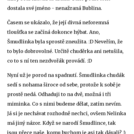
dostala své jméno - nenažraná Bublina.
Časem se ukázalo, že její divná neforemná
tloušťka se začíná dokonce hýbat. Ano,
Šmudlinka byla sprostě zneužita. :D Neveřím, že
to bylo dobrovolné. Určitě chuděrka ani netušila,
co to s ní ten nezdvořák provádí. :D
Nyní už je porod na spadnutí. Šmudlinka chudák
sedí s nohama široce od sebe, protože k sobě je
prostě nedá. Odhaduji to na dvě, možná i tři
miminka. Co s nimi budeme dělat, zatím nevím.
Já si je nechávat rozhodně nechci, ovšem Nelinka
má jiný názor. Když se narodí Šmudlince, tak
jsou přece naše, komu bychom je asi tak dávali? :)