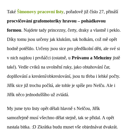
Také
Šimonovy pracovní listy
, pořadově již číslo 27, přináší
procvičování grafomotoriky hravou – pohádkovou
formou
. Najdete tady princezny, čerty, draky a vlastně i peklo.
Díky tomu jsou určeny jak klukům, tak holkám, což mě opět
hodně potěšilo. Určeny jsou sice pro předškolní děti, ale své si
v nich najdou i prvňáčci (ostatně, u
Průvanu a Meluzíny
jistě
také). Vedle cviků na uvolnění ruky, jako obtahování čar,
doplňování a kreslení/obkreslování, jsou tu třeba i lehké počty.
Jiřík sice již trochu počítá, ale tohle je spíše pro Nelču. Ale i
Jiřík něco jednoduššího už zvládá.
My jsme tyto listy opět dělali hlavně s Nelčou, Jiřík
samozřejmě musí všechno dělat stejně, tak se přidal. A opět
nastala bitka. :D Zkrátka budu muset vše objednávat dvakrát.