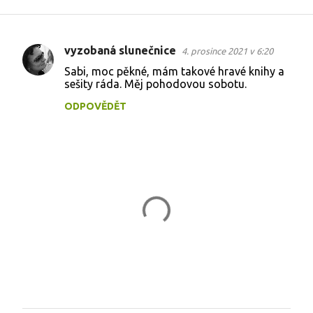
vyzobaná slunečnice
4. prosince 2021 v 6:20
K
Sabi, moc pěkné, mám takové hravé knihy a
o
sešity ráda. Měj pohodovou sobotu.
m
ODPOVĚDĚT
e
n
t
á
ř
e