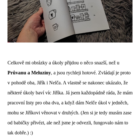
Celkově mi obrázky a úkoly přijdou o něco snazší, než u
Průvanu a Meluzíny
, a jsou rychleji hotové. Zvládají je proto
v pohodě oba, Jiřík i Nelča. A vlastně se nakonec ukázalo, že
některé úkoly baví víc Jiříka. Já jsem každopádně ráda, že mám
pracovní listy pro oba dva, a když dám Nelče úkol v jedněch,
mohu se Jiříkovi věnovat v druhých. (Jen si je tedy musím zase
od babičky přivézt, ale než jsme je odvezli, fungovalo nám to
tak dobře.) :)