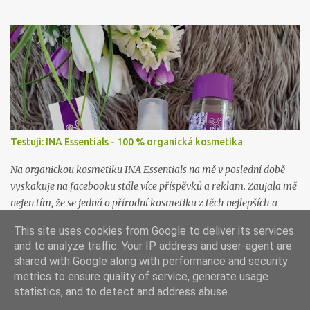
po nákupu či objednávce.
Testuji: INA Essentials - 100 % organická kosmetika
Na organickou kosmetiku INA Essentials na mě v poslední době
vyskakuje na facebooku stále více příspěvků a reklam. Zaujala mě
nejen tím, že se jedná o přírodní kosmetiku z těch nejlepších a
nejčistších surovin, ale i proto, že se jedná o rodinnou firmu. A
This site uses cookies from Google to deliver its services
takové já ráda podpořím a samozřejmě i vyzkouším. Proto jsem
and to analyze traffic. Your IP address and user-agent are
neváhala ani chviličku a rozhodla se nějaké jejich produkty
shared with Google along with performance and security
otestovat. Firma mě příjemně překvapila, když mi dovolila vybrat
metrics to ensure quality of service, generate usage
si hned dva jejich výrobky k otestování. A tak jsem se rozhodla, že
statistics, and to detect and address abuse.
vám sem hodím tento článek už nyní, byť to ještě není přímo