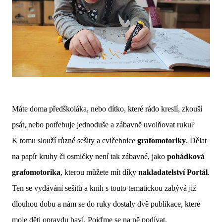
Máte doma předškoláka, nebo dítko, které rádo kreslí, zkouší
psát, nebo potřebuje jednoduše a zábavně uvolňovat ruku?
K tomu slouží různé sešity a cvičebnice
grafomotoriky
. Dělat
na papír kruhy či osmičky není tak zábavné, jako
pohádková
grafomotorika
, kterou můžete mít díky
nakladatelství Portál
.
Ten se vydávání sešitů a knih s touto tematickou zabývá již
dlouhou dobu a nám se do ruky dostaly dvě publikace, které
moje děti opravdu baví. Pojďme se na ně podívat.