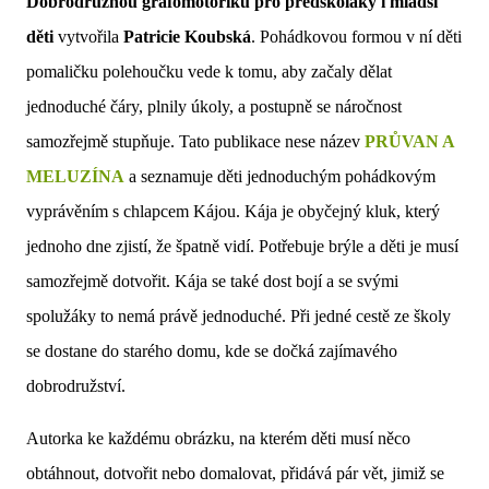
Dobrodružnou grafomotoriku pro předškoláky i mladší
děti
vytvořila
Patricie Koubská
. Pohádkovou formou v ní děti
pomaličku polehoučku vede k tomu, aby začaly dělat
jednoduché čáry, plnily úkoly, a postupně se náročnost
samozřejmě stupňuje. Tato publikace nese název
PRŮVAN A
MELUZÍNA
a seznamuje děti jednoduchým pohádkovým
vyprávěním s chlapcem Kájou. Kája je obyčejný kluk, který
jednoho dne zjistí, že špatně vidí. Potřebuje brýle a děti je musí
samozřejmě dotvořit. Kája se také dost bojí a se svými
spolužáky to nemá právě jednoduché. Při jedné cestě ze školy
se dostane do starého domu, kde se dočká zajímavého
dobrodružství.
Autorka ke každému obrázku, na kterém děti musí něco
obtáhnout, dotvořit nebo domalovat, přidává pár vět, jimiž se