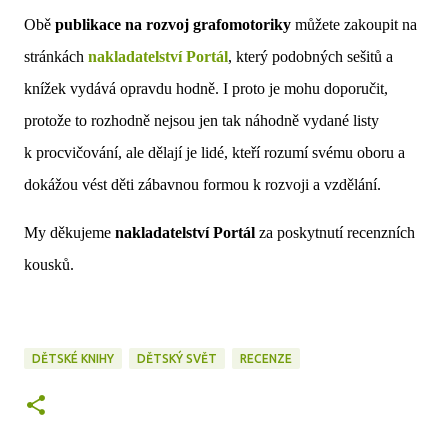
Obě
publikace na rozvoj grafomotoriky
můžete zakoupit na
stránkách
nakladatelství Portál
, který podobných sešitů a
knížek vydává opravdu hodně. I proto je mohu doporučit,
protože to rozhodně nejsou jen tak náhodně vydané listy
k procvičování, ale dělají je lidé, kteří rozumí svému oboru a
dokážou vést děti zábavnou formou k rozvoji a vzdělání.
My děkujeme
nakladatelství Portál
za poskytnutí recenzních
kousků.
DĚTSKÉ KNIHY
DĚTSKÝ SVĚT
RECENZE