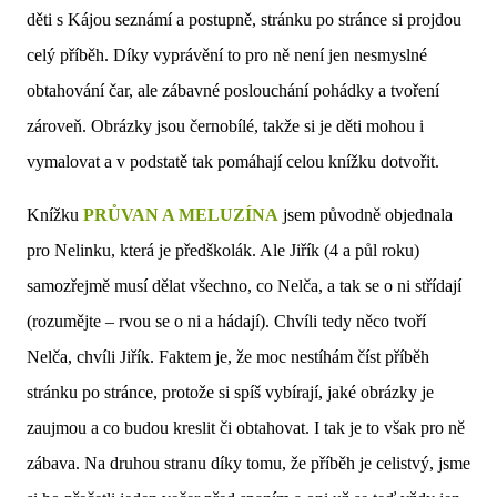
děti s Kájou seznámí a postupně, stránku po stránce si projdou
celý příběh. Díky vyprávění to pro ně není jen nesmyslné
obtahování čar, ale zábavné poslouchání pohádky a tvoření
zároveň. Obrázky jsou černobílé, takže si je děti mohou i
vymalovat a v podstatě tak pomáhají celou knížku dotvořit.
Knížku
PRŮVAN A MELUZÍNA
jsem původně objednala
pro Nelinku, která je předškolák. Ale Jiřík (4 a půl roku)
samozřejmě musí dělat všechno, co Nelča, a tak se o ni střídají
(rozumějte – rvou se o ni a hádají). Chvíli tedy něco tvoří
Nelča, chvíli Jiřík. Faktem je, že moc nestíhám číst příběh
stránku po stránce, protože si spíš vybírají, jaké obrázky je
zaujmou a co budou kreslit či obtahovat. I tak je to však pro ně
zábava. Na druhou stranu díky tomu, že příběh je celistvý, jsme