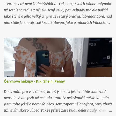
Baronek už není žádné štěňátko. Od jeho prvních Vánoc uplynulo
už šest let a teď je z něj zkušený velký pes. Nápady má ale pořád
jako štěně a jeho velký a nyní už i starý brácha, labrador Lord, nad
ním stále jen nevěřícně kroutí hlavou. Jako o minulých Vánocích…
Červnové nákupy - Kik, Shein, Penny
Dnes mám pro vás článek, který jsem asi ještě takhle souhrnně
nepsala. A ani psát už nebudu. Protože než skončil měsíc, koupila
jsem toho ještě o něco víc, něco jsem zapomněla vyfotit, ceny zboží
už nevím skoro vůbec. Takže příště zase budu dělat hauly rovnou