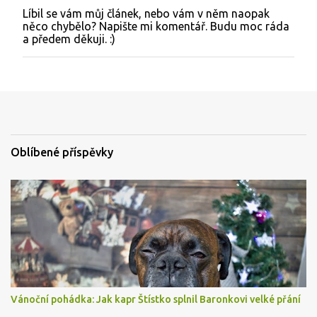
Líbil se vám můj článek, nebo vám v něm naopak
O
něco chybělo? Napište mi komentář. Budu moc ráda
k
a předem děkuji. :)
o
m
e
n
t
o
v
a
t
Oblíbené příspěvky
Vánoční pohádka: Jak kapr Štístko splnil Baronkovi velké přání