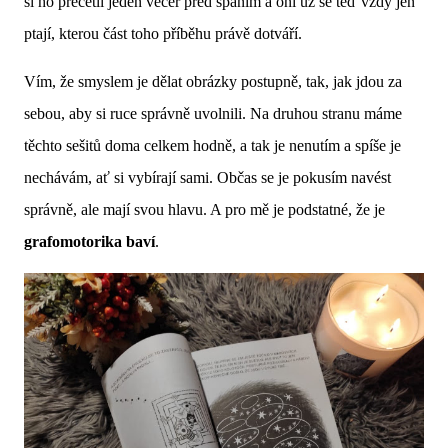
si ho přečetli jeden večer před spaním a oni už se teď vždy jen
ptají, kterou část toho příběhu právě dotváří.
Vím, že smyslem je dělat obrázky postupně, tak, jak jdou za
sebou, aby si ruce správně uvolnili. Na druhou stranu máme
těchto sešitů doma celkem hodně, a tak je nenutím a spíše je
nechávám, ať si vybírají sami. Občas se je pokusím navést
správně, ale mají svou hlavu. A pro mě je podstatné, že je
grafomotorika baví
.