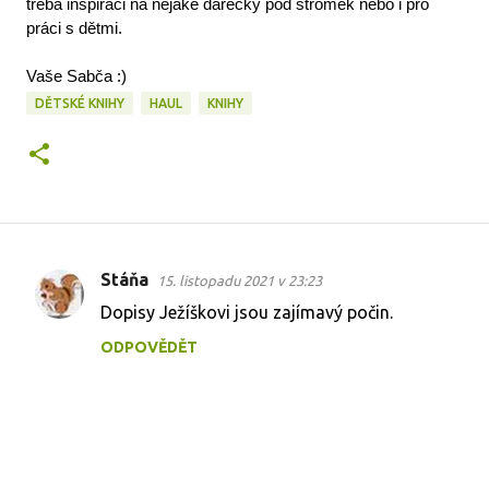
třeba inspiraci na nějaké dárečky pod stromek nebo i pro 
práci s dětmi. 
Vaše Sabča :)
DĚTSKÉ KNIHY
HAUL
KNIHY
Stáňa
15. listopadu 2021 v 23:23
K
Dopisy Ježíškovi jsou zajímavý počin.
o
ODPOVĚDĚT
m
e
n
t
á