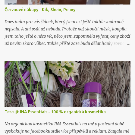
Červnové nákupy - Kik, Shein, Penny
Dnes mám pro vás článek, který jsem asi ještě takhle souhrnně
nepsala. A ani psát už nebudu. Protože než skončil měsíc, koupila
jsem toho ještě o něco víc, něco jsem zapomněla vyfotit, ceny zboží
už nevím skoro vůbec. Takže příště zase budu dělat hauly rovnou
po nákupu či objednávce.
Testuji: INA Essentials - 100 % organická kosmetika
Na organickou kosmetiku INA Essentials na mě v poslední době
vyskakuje na facebooku stále více příspěvků a reklam. Zaujala mě