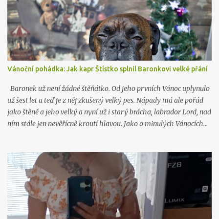
Vánoční pohádka: Jak kapr Štístko splnil Baronkovi velké přání
Baronek už není žádné štěňátko. Od jeho prvních Vánoc uplynulo
už šest let a teď je z něj zkušený velký pes. Nápady má ale pořád
jako štěně a jeho velký a nyní už i starý brácha, labrador Lord, nad
ním stále jen nevěřícně kroutí hlavou. Jako o minulých Vánocích…