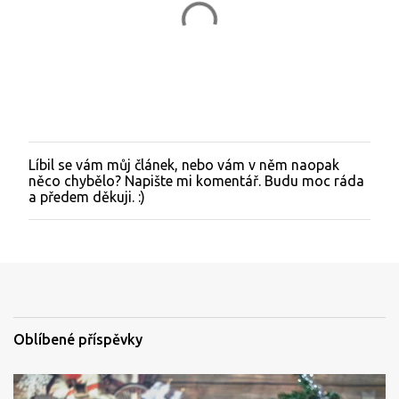
ř
e
Líbil se vám můj článek, nebo vám v něm naopak
O
něco chybělo? Napište mi komentář. Budu moc ráda
k
a předem děkuji. :)
o
m
e
n
t
o
v
a
t
Oblíbené příspěvky