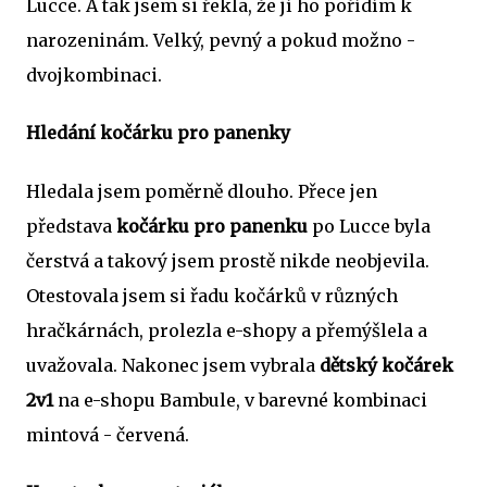
Lucce. A tak jsem si řekla, že jí ho pořídím k
narozeninám. Velký, pevný a pokud možno -
dvojkombinaci.
Hledání kočárku pro panenky
Hledala jsem poměrně dlouho. Přece jen
představa
kočárku pro panenku
po Lucce byla
čerstvá a takový jsem prostě nikde neobjevila.
Otestovala jsem si řadu kočárků v různých
hračkárnách, prolezla e-shopy a přemýšlela a
uvažovala. Nakonec jsem vybrala
dětský kočárek
2v1
na e-shopu Bambule, v barevné kombinaci
mintová - červená.