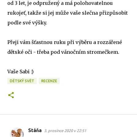
od 3 let, je odpružený a má polohovatelnou
rukojeť, takže si jej může vaše slečna přizpůsobit
podle své výšky.
Přeji vám šťastnou ruku při výběru a rozzářené
dětské oči - třeba pod vánočním stromečkem.
Vaše Sabi :)
DĚTSKÝ SVĚT
RECENZE
Stáňa
3. prosince 2020 v 22:51
K