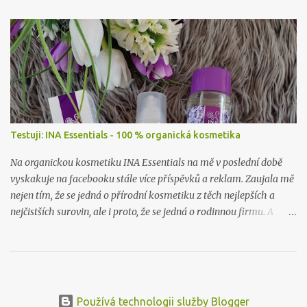
Testuji: INA Essentials - 100 % organická kosmetika
Na organickou kosmetiku INA Essentials na mě v poslední době
vyskakuje na facebooku stále více příspěvků a reklam. Zaujala mě
nejen tím, že se jedná o přírodní kosmetiku z těch nejlepších a
nejčistších surovin, ale i proto, že se jedná o rodinnou firmu. A
takové já ráda podpořím a samozřejmě i vyzkouším. Proto jsem
neváhala ani chviličku a rozhodla se nějaké jejich produkty
otestovat. Firma mě příjemně překvapila, když mi dovolila vybrat
si hned dva jejich výrobky k otestování. A tak jsem se rozhodla, že
vám sem hodím tento článek už nyní, byť to ještě není přímo
Používá technologii služby Blogger