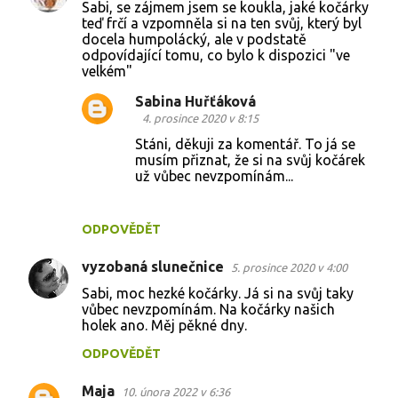
Sabi, se zájmem jsem se koukla, jaké kočárky
o
teď frčí a vzpomněla si na ten svůj, který byl
docela humpolácký, ale v podstatě
m
odpovídající tomu, co bylo k dispozici "ve
e
velkém"
n
Sabina Huřťáková
t
4. prosince 2020 v 8:15
á
Stáni, děkuji za komentář. To já se
musím přiznat, že si na svůj kočárek
ř
už vůbec nevzpomínám...
e
ODPOVĚDĚT
vyzobaná slunečnice
5. prosince 2020 v 4:00
Sabi, moc hezké kočárky. Já si na svůj taky
vůbec nevzpomínám. Na kočárky našich
holek ano. Měj pěkné dny.
ODPOVĚDĚT
Maja
10. února 2022 v 6:36