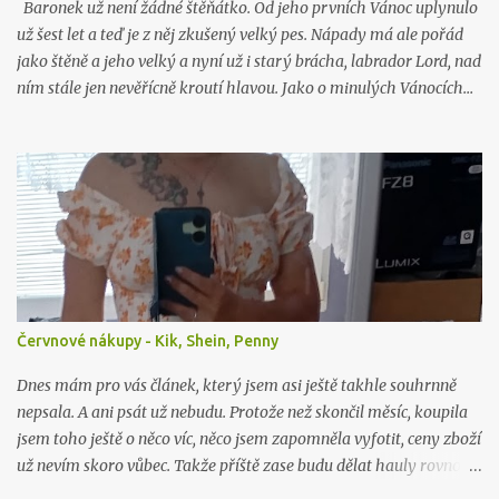
Baronek už není žádné štěňátko. Od jeho prvních Vánoc uplynulo
už šest let a teď je z něj zkušený velký pes. Nápady má ale pořád
jako štěně a jeho velký a nyní už i starý brácha, labrador Lord, nad
ním stále jen nevěřícně kroutí hlavou. Jako o minulých Vánocích…
Červnové nákupy - Kik, Shein, Penny
Dnes mám pro vás článek, který jsem asi ještě takhle souhrnně
nepsala. A ani psát už nebudu. Protože než skončil měsíc, koupila
jsem toho ještě o něco víc, něco jsem zapomněla vyfotit, ceny zboží
už nevím skoro vůbec. Takže příště zase budu dělat hauly rovnou
po nákupu či objednávce.