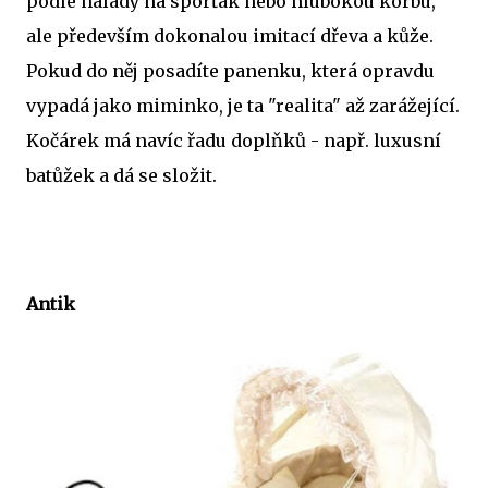
podle nálady na sporťák nebo hlubokou korbu,
ale především dokonalou imitací dřeva a kůže.
Pokud do něj posadíte panenku, která opravdu
vypadá jako miminko, je ta "realita" až zarážející.
Kočárek má navíc řadu doplňků - např. luxusní
batůžek a dá se složit.
Antik