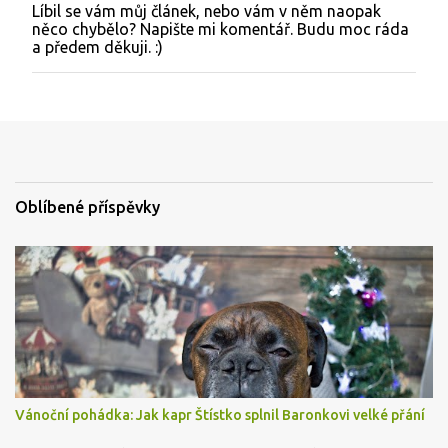
Líbil se vám můj článek, nebo vám v něm naopak
O
něco chybělo? Napište mi komentář. Budu moc ráda
k
a předem děkuji. :)
o
m
e
n
t
o
v
a
t
Oblíbené příspěvky
Vánoční pohádka: Jak kapr Štístko splnil Baronkovi velké přání