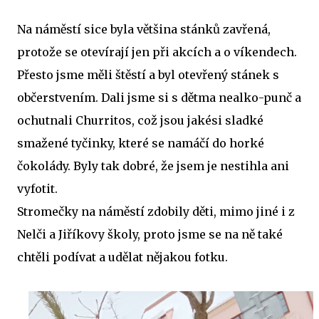
Na náměstí sice byla většina stánků zavřená,
protože se otevírají jen při akcích a o víkendech.
Přesto jsme měli štěstí a byl otevřený stánek s
občerstvením. Dali jsme si s dětma nealko-punč a
ochutnali Churritos, což jsou jakési sladké
smažené tyčinky, které se namáčí do horké
čokolády. Byly tak dobré, že jsem je nestihla ani
vyfotit.
Stromečky na náměstí zdobily děti, mimo jiné i z
Nelči a Jiříkovy školy, proto jsme se na ně také
chtěli podívat a udělat nějakou fotku.