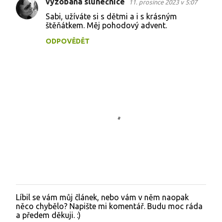
vyzobaná slunečnice
11. prosince 2023 v 5:07
K
Sabi, užíváte si s dětmi a i s krásným
o
štěňátkem. Měj pohodový advent.
m
ODPOVĚDĚT
e
n
t
á
ř
e
Líbil se vám můj článek, nebo vám v něm naopak
O
něco chybělo? Napište mi komentář. Budu moc ráda
k
a předem děkuji. :)
o