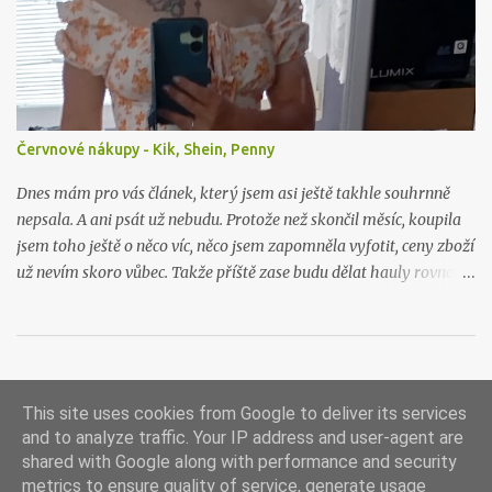
si hned dva jejich výrobky k otestování. A tak jsem se rozhodla, že
vám sem hodím tento článek už nyní, byť to ještě není přímo
recenze. Tu si nechám na později, až budu produkty déle používat,
abych opravdu viděla, co dokážou.
Červnové nákupy - Kik, Shein, Penny
Dnes mám pro vás článek, který jsem asi ještě takhle souhrnně
nepsala. A ani psát už nebudu. Protože než skončil měsíc, koupila
jsem toho ještě o něco víc, něco jsem zapomněla vyfotit, ceny zboží
už nevím skoro vůbec. Takže příště zase budu dělat hauly rovnou
po nákupu či objednávce.
This site uses cookies from Google to deliver its services
Používá technologii služby Blogger
and to analyze traffic. Your IP address and user-agent are
shared with Google along with performance and security
metrics to ensure quality of service, generate usage