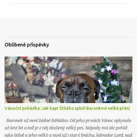
m
e
n
t
o
v
a
t
Oblíbené příspěvky
Vánoční pohádka: Jak kapr Štístko splnil Baronkovi velké přání
Baronek už není žádné štěňátko. Od jeho prvních Vánoc uplynulo
už šest let a teď je z něj zkušený velký pes. Nápady má ale pořád
jako štěně a jeho velký a nyní už i starý brácha, labrador Lord, nad