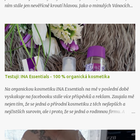
ním stále jen nevěřícně kroutí hlavou. Jako o minulých Vánocích…
Testuji: INA Essentials - 100 % organická kosmetika
Na organickou kosmetiku INA Essentials na mě v poslední době
vyskakuje na facebooku stále více příspěvků a reklam. Zaujala mě
nejen tím, že se jedná o přírodní kosmetiku z těch nejlepších a
nejčistších surovin, ale i proto, že se jedná o rodinnou firmu. A
takové já ráda podpořím a samozřejmě i vyzkouším. Proto jsem
neváhala ani chviličku a rozhodla se nějaké jejich produkty
otestovat. Firma mě příjemně překvapila, když mi dovolila vybrat