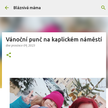
Přeskočit na hlavní obsah
Bláznivá máma
Vánoční punč na kaplickém náměstí
dne
prosince 09, 2023