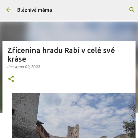
Přeskočit na hlavní obsah
Bláznivá máma
Zřícenina hradu Rabí v celé své
kráse
dne
srpna 09, 2022