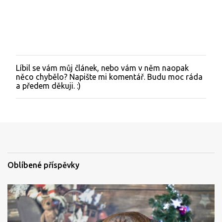
Líbil se vám můj článek, nebo vám v něm naopak
O
něco chybělo? Napište mi komentář. Budu moc ráda
k
a předem děkuji. :)
o
m
e
n
t
o
v
a
t
Oblíbené příspěvky