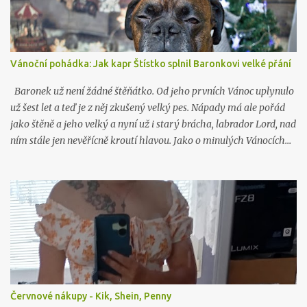
Vánoční pohádka: Jak kapr Štístko splnil Baronkovi velké přání
Baronek už není žádné štěňátko. Od jeho prvních Vánoc uplynulo
už šest let a teď je z něj zkušený velký pes. Nápady má ale pořád
jako štěně a jeho velký a nyní už i starý brácha, labrador Lord, nad
ním stále jen nevěřícně kroutí hlavou. Jako o minulých Vánocích…
Červnové nákupy - Kik, Shein, Penny