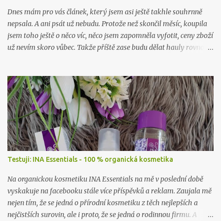
Dnes mám pro vás článek, který jsem asi ještě takhle souhrnně
nepsala. A ani psát už nebudu. Protože než skončil měsíc, koupila
jsem toho ještě o něco víc, něco jsem zapomněla vyfotit, ceny zboží
už nevím skoro vůbec. Takže příště zase budu dělat hauly rovnou
po nákupu či objednávce.
Testuji: INA Essentials - 100 % organická kosmetika
Na organickou kosmetiku INA Essentials na mě v poslední době
vyskakuje na facebooku stále více příspěvků a reklam. Zaujala mě
nejen tím, že se jedná o přírodní kosmetiku z těch nejlepších a
nejčistších surovin, ale i proto, že se jedná o rodinnou firmu. A