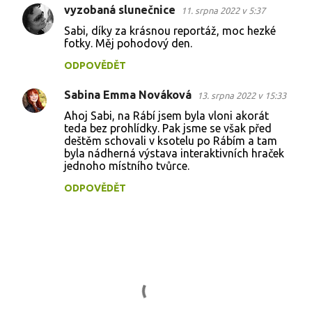
vyzobaná slunečnice
11. srpna 2022 v 5:37
t
Sabi, díky za krásnou reportáž, moc hezké
á
fotky. Měj pohodový den.
ř
ODPOVĚDĚT
e
Sabina Emma Nováková
13. srpna 2022 v 15:33
Ahoj Sabi, na Rábí jsem byla vloni akorát
teda bez prohlídky. Pak jsme se však před
deštěm schovali v ksotelu po Rábím a tam
byla nádherná výstava interaktivních hraček
jednoho místního tvůrce.
ODPOVĚDĚT