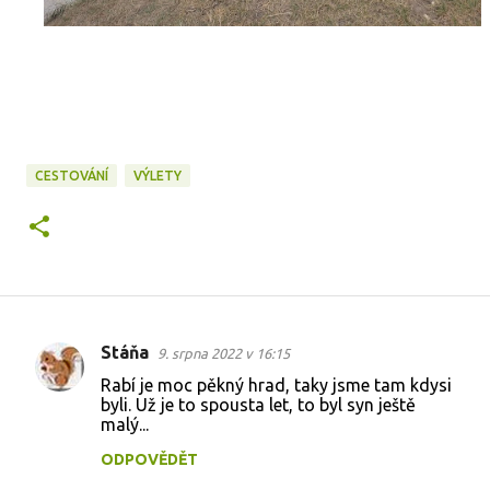
CESTOVÁNÍ
VÝLETY
Stáňa
9. srpna 2022 v 16:15
K
Rabí je moc pěkný hrad, taky jsme tam kdysi
o
byli. Už je to spousta let, to byl syn ještě
malý...
m
e
ODPOVĚDĚT
n