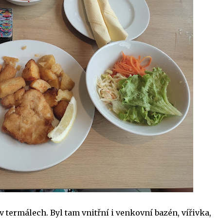
 termálech. Byl tam vnitřní i venkovní bazén, vířivka,