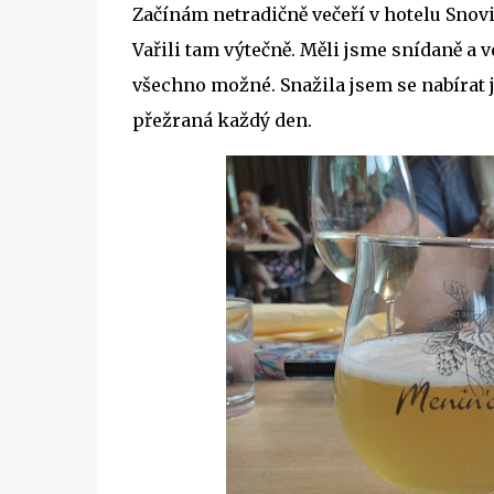
Začínám netradičně večeří v hotelu Snovi
Vařili tam výtečně. Měli jsme snídaně a
všechno možné. Snažila jsem se nabírat j
přežraná každý den.