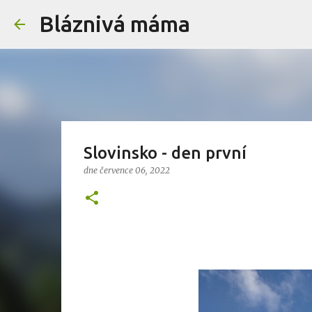
Bláznivá máma
Slovinsko - den první
dne
července 06, 2022