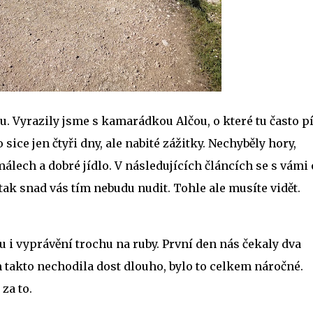
. Vyrazily jsme s kamarádkou Alčou, o které tu často pí
sice jen čtyři dny, ale nabité zážitky. Nechyběly hory,
álech a dobré jídlo. V následujících článcích se s vámi 
tak snad vás tím nebudu nudit. Tohle ale musíte vidět.
u i vyprávění trochu na ruby. První den nás čekaly dva
em takto nechodila dost dlouho, bylo to celkem náročné.
 za to.