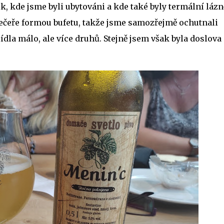
k, kde jsme byli ubytováni a kde také byly termální lázn
 večeře formou bufetu, takže jsme samozřejmě ochutnali
ídla málo, ale více druhů. Stejně jsem však byla doslova