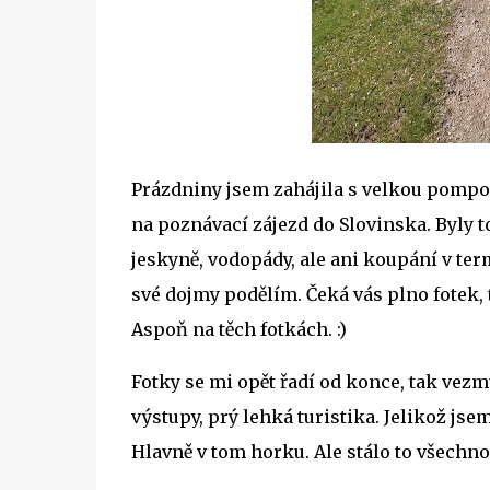
Prázdniny jsem zahájila s velkou pompou
na poznávací zájezd do Slovinska. Byly to 
jeskyně, vodopády, ale ani koupání v term
své dojmy podělím. Čeká vás plno fotek, 
Aspoň na těch fotkách. :)
Fotky se mi opět řadí od konce, tak vezm
výstupy, prý lehká turistika. Jelikož js
Hlavně v tom horku. Ale stálo to všechno