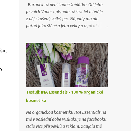
Baronek už není žádné štěňátko. Od jeho
prvních Vánoc uplynulo už šest let a teď je
z něj zkušený velký pes. Nápady má ale
pořád jako štěně a jeho velký a nyní už i
starý brácha, labrador Lord, nad ním stále
jen nevěřícně kroutí hlavou. Jako o minulých
Vánocích…
šu,
o
Testuji: INA Essentials - 100 % organická
kosmetika
Na organickou kosmetiku INA Essentials na
mě v poslední době vyskakuje na facebooku
stále více příspěvků a reklam. Zaujala mě