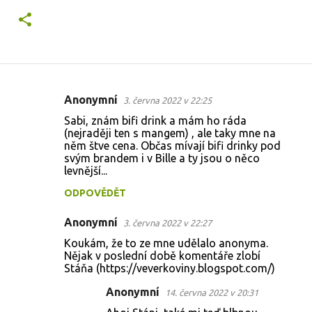
Anonymní
3. června 2022 v 22:25
K
Sabi, znám bifi drink a mám ho ráda
o
(nejraději ten s mangem) , ale taky mne na
něm štve cena. Občas mívají bifi drinky pod
m
svým brandem i v Bille a ty jsou o něco
e
levnější...
n
ODPOVĚDĚT
t
Anonymní
3. června 2022 v 22:27
á
Koukám, že to ze mne udělalo anonyma.
ř
Nějak v poslední době komentáře zlobí
e
Stáňa (https://veverkoviny.blogspot.com/)
Anonymní
14. června 2022 v 20:31