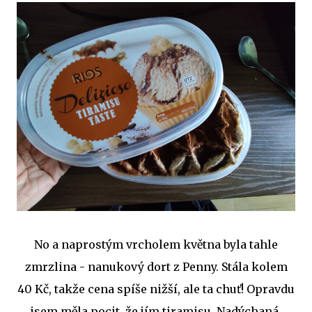
No a naprostým vrcholem května byla tahle
zmrzlina - nanukový dort z Penny. Stála kolem
40 Kč, takže cena spíše nižší, ale ta chuť! Opravdu
jsem měla pocit, že jím tiramisu. Nadýchaná,