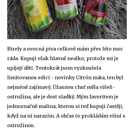
Birely a ovocná piva celkově mám přes léto moc
ráda. Kupuji však hlavně nealko, protože mi je
upíjejí děti. Tentokrát jsem vyzkoušela
limitovanou edici - novinky Citrón máta, ten byl
nejméně zajímavý. Úžasnou chuť měla višeň-
ostružina, ale je dost sladký. Mým favoritem je
jednoznačně malina, kterou si teď kupuji častěji,
když na ni narazím. A občas to prokládám višní s
ostružinou.