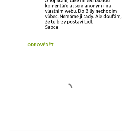
Ahoj Stáni, také mi teď blbnou
komentáře a jsem anonym i na
vlastním webu. Do Billy nechodím
vůbec. Nemáme ji tady. Ale doufám,
že tu brzy postaví Lidl.
Sabca
ODPOVĚDĚT