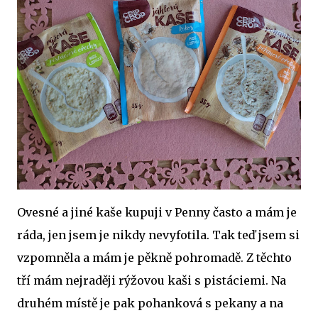
Ovesné a jiné kaše kupuji v Penny často a mám je
ráda, jen jsem je nikdy nevyfotila. Tak teď jsem si
vzpomněla a mám je pěkně pohromadě. Z těchto
tří mám nejraději rýžovou kaši s pistáciemi. Na
druhém místě je pak pohanková s pekany a na