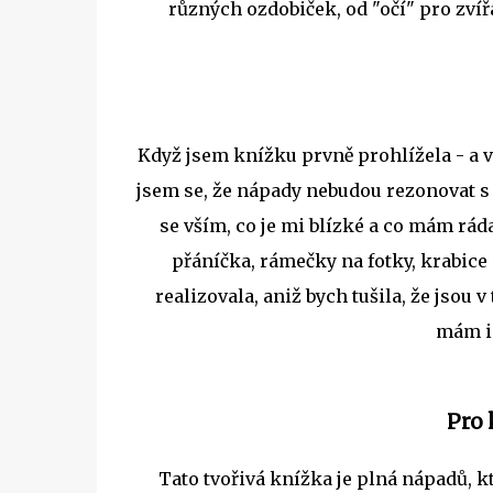
různých ozdobiček, od "očí" pro zví
Když jsem knížku prvně prohlížela - a v
jsem se, že nápady nebudou rezonovat s 
se vším, co je mi blízké a co mám rá
přáníčka, rámečky na fotky, krabice
realizovala, aniž bych tušila, že jsou v
mám in
Pro 
Tato tvořivá knížka je plná nápadů, kt