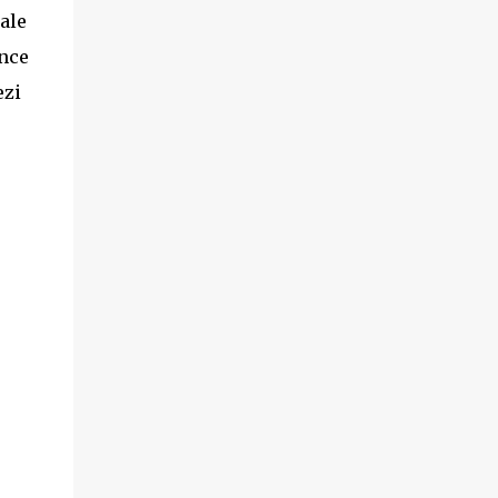
ale
ince
ezi