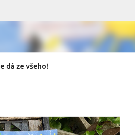
Přeskočit na hlavní obsah
se dá ze všeho!