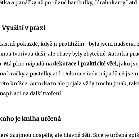
řátka a panáčky až po různé bambulky, "drahokamy" atd
Využití v praxi
lastně pokaždé, když ji prohlížím - byla jsem nadšená. 
mou tvořivou duší, ale obavy byly zbytečné. Autorka pra
da. Má plno nápadů na
dekorace i praktické věci,
jako jso
 na hračky a pastelky atd. Dokonce řadu nápadů už jsem
 této knížce. Autorka to ale pojala vždy trochu jinak, tak
spiraci na další tvoření.
koho je kniha určená
eré zaujmou dospělé, ale hlavně děti. Sice je určená spí