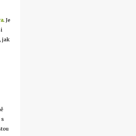
ra
. Je
si
, jak
ně
 s
stou