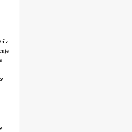
.
Bála
cuje
u
že
še