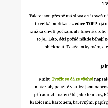
Tv
Tak to jsou přesně má slova a zároveň n
to velká publikace z
edice TOPP
a já 
knížka chvíli počkala, ale hlavně z toho d
to je... Léto, děti pořád někde běhají
obléknout. Takže fotky mám, ale 
Jak
Knihu
Tvořit se dá ze všeho!
napsala
materiály použité v knize jsou napros
přírodních materiálů, jako kameny, kůr
krabicemi, kartonem, barevnými papíry,