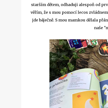
starším dětem, odhaduji alespoň od prvn
věřím, že s mou pomocí lecos zvládneme
jde báječně. S mou mamkou dělala přání
naše "