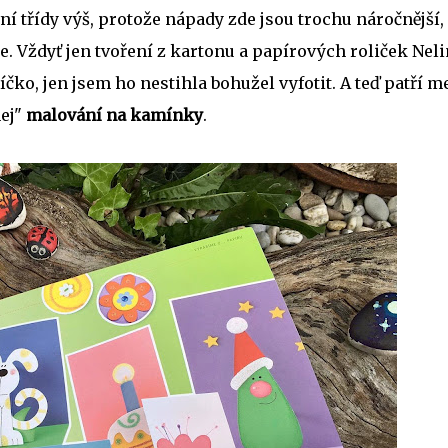
í třídy výš, protože nápady zde jsou trochu náročnější, 
. Vždyť jen tvoření z kartonu a papírových roliček Nel
čko, jen jsem ho nestihla bohužel vyfotit. A teď patří m
nej"
malování na kamínky
.