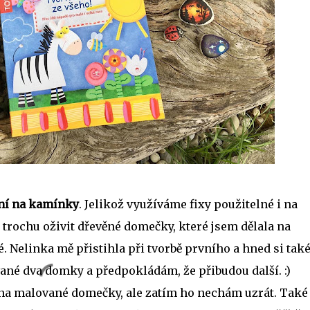
ní na kamínky
. Jelikož využíváme fixy použitelné i na
trochu oživit dřevěné domečky, které jsem dělala na
 Nelinka mě přistihla při tvorbě prvního a hned si tak
né dva domky a předpokládám, že přibudou další. :)
na malované domečky, ale zatím ho nechám uzrát. Také