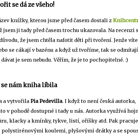
ořit se dá ze všeho!
ázev knížky, kterou jsme před časem dostali z
Knihcent
už jsem ji tady před časem trochu ukazovala. Na recenzi 
ůvodu, že jsem chtěla nafotit děti při tvoření. Jenže víte
 nebo se cákají v bazénu a když už tvoříme, tak se odmítají
dávat je sem nebudu. Věřím, že je to pochopitelné. :)
 se nám kniha líbila
 a vytvořila
Pia Pedevilla
. I když to není česká autorka,
to v pohodě dostupné i tady u nás. Autorka využívá hoj
u, klacky a kmínky, tykve, listí, oříšky atd. Pak pracuje
 polystirénovými koulemi, plyšovými drátky a se spou