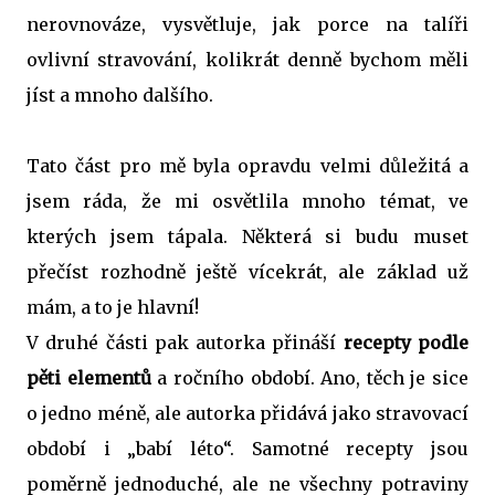
nerovnováze, vysvětluje, jak porce na talíři
ovlivní stravování, kolikrát denně bychom měli
jíst a mnoho dalšího.
Tato část pro mě byla opravdu velmi důležitá a
jsem ráda, že mi osvětlila mnoho témat, ve
kterých jsem tápala. Některá si budu muset
přečíst rozhodně ještě vícekrát, ale základ už
mám, a to je hlavní!
V druhé části pak autorka přináší
recepty podle
pěti elementů
a ročního období. Ano, těch je sice
o jedno méně, ale autorka přidává jako stravovací
období i „babí léto“. Samotné recepty jsou
poměrně jednoduché, ale ne všechny potraviny