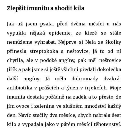
Zlepšit imunitu a shodit kila
Jak už jsem psala, před dvěma měsíci u nás
vypukla nějaká epidemie, ze které se stále
nemůžeme vyhrabat. Nejprve si Nela ze školky
přinesla streptokoka a neštovice, já to od ní
chytila, ale v podobě angíny, pak měl neštovice
Jiřík a pak jsme si ještě všichni předali dokolečka
další angíny. Já měla dohromady dvakrát
antibiotika v prášcích a týden v injekcích. Moje
imunita dostala pořádně na zadek a to přesto, že
jím ovoce i zeleninu ve slušném množství každý
den. Navíc stačily dva měsíce, abych nabrala šest
kilo a vypadala jako v pátém měsíci těhotenství.