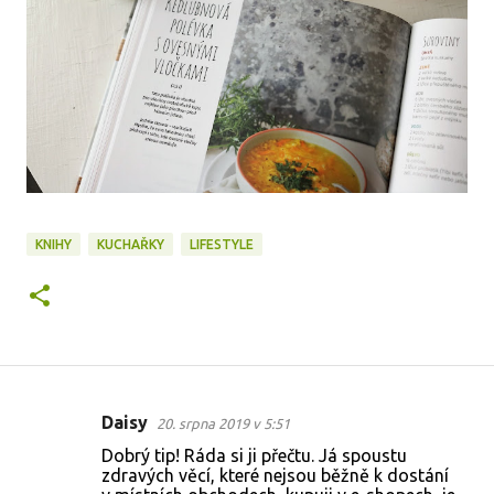
KNIHY
KUCHAŘKY
LIFESTYLE
Daisy
20. srpna 2019 v 5:51
K
Dobrý tip! Ráda si ji přečtu. Já spoustu
o
zdravých věcí, které nejsou běžně k dostání