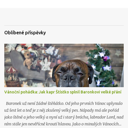
n
t
o
v
a
t
Oblíbené příspěvky
Vánoční pohádka: Jak kapr Štístko splnil Baronkovi velké přání
Baronek už není žádné štěňátko. Od jeho prvních Vánoc uplynulo
už šest let a teď je z něj zkušený velký pes. Nápady má ale pořád
jako štěně a jeho velký a nyní už i starý brácha, labrador Lord, nad
ním stále jen nevěřícně kroutí hlavou. Jako o minulých Vánocích…