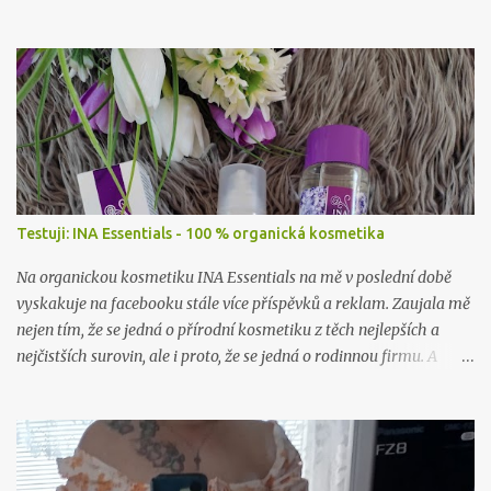
Testuji: INA Essentials - 100 % organická kosmetika
Na organickou kosmetiku INA Essentials na mě v poslední době
vyskakuje na facebooku stále více příspěvků a reklam. Zaujala mě
nejen tím, že se jedná o přírodní kosmetiku z těch nejlepších a
nejčistších surovin, ale i proto, že se jedná o rodinnou firmu. A
takové já ráda podpořím a samozřejmě i vyzkouším. Proto jsem
neváhala ani chviličku a rozhodla se nějaké jejich produkty
otestovat. Firma mě příjemně překvapila, když mi dovolila vybrat
si hned dva jejich výrobky k otestování. A tak jsem se rozhodla, že
vám sem hodím tento článek už nyní, byť to ještě není přímo