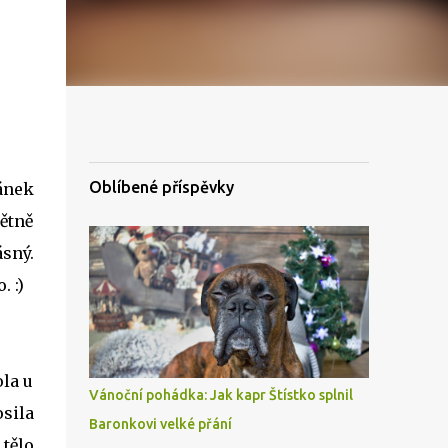
Oblíbené příspěvky
lánek
pětně
ásný.
. :)
ola u
Vánoční pohádka: Jak kapr Štístko splnil
osila
Baronkovi velké přání
tělo