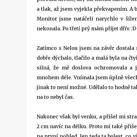
a tlak, až jsem vyjekla překvapením. A by
Monitor jsme natáčeli narychlo v šílen
nekonala. Po třetí prý mám přijet dřív. :D
Zatímco s Nelou jsem na závěr dostala n
dobře dýchalo, tlačilo a malá byla na čt
silná, že mě doslova ochromovala a j
mnohem déle. Vnímala jsem úplně všechn
jinak to není možné. Udělalo to hodně tak
na to nebyl čas.
Nakonec však byl venku, a přišel mi stra
2 cm navíc na délku. Proto mi také přišel
na první pohled. Jen teda ta bolest, co 