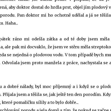
řená, aby doktor dostal do hrdla prst, objel jím plodový 
 porodu. Pan doktor mi ho ochotně udělal a já se těšila
u. Haha...
 pátek ráno mi odešla zátka a od té doby jsem měla 
a, ale pak mi docvaklo, že jsem ve stěru měla streptok
 zda se nejedná o plodovou vodu. V tom případě bych m
. Odvolala jsem proto manžela z práce, nachystala se a
 a dobré nálady, byl moc příjemný a i když se o plod
Přijala jsem a těšila se, jak ještě ten den porodím. Kd
 které pomaličku sílily a to bylo dobře...
ychlování porodu a jela domů s tím, že pokud se začne