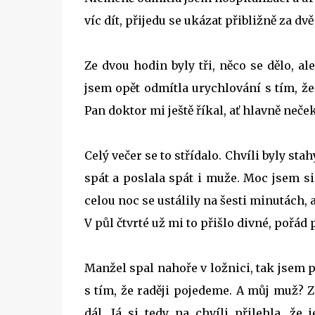
víc dít, přijedu se ukázat přibližně za dv
Ze dvou hodin byly tři, něco se dělo, al
jsem opět odmítla urychlování s tím, ž
Pan doktor mi ještě říkal, ať hlavně neče
Celý večer se to střídalo. Chvíli byly stah
spát a poslala spát i muže. Moc jsem s
celou noc se ustálily na šesti minutách, a
V půl čtvrté už mi to přišlo divné, pořád 
Manžel spal nahoře v ložnici, tak jsem p
s tím, že raději pojedeme. A můj muž? Z
dál. Já si tedy na chvíli přilehla, že