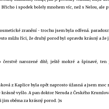
 Břicho i spodek bolely mnohem víc, než s Nelou, ale p
kosmetické zranění - trochu jsem byla odřená. paradoxn
 Přesto můžu říci, že druhý porod byl opravdu krásný a že
 čerstvě narozené dítě, ještě mokré a špinavé, ten 
sková z Kaplice byla opět naprosto úžasná a jsem moc r
le krásně vyšlo. A pan doktor Neruda z Českého Krumlov
i jim oběma za krásný porod. :)s