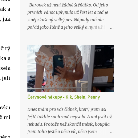
Baronek už není žádné štěňátko. Od jeho
vak a
prvních Vánoc uplynulo už šest let a teď je
, jak
z něj zkušený velký pes. Nápady má ale
pořád jako štěně a jeho velký a nyní už i
starý brácha, labrador Lord, nad ním stále
jen nevěřícně kroutí hlavou. Jako o minulých
čirý
Vánocích…
oka a
usela
 jeli
Červnové nákupy - Kik, Shein, Penny
ovku
Dnes mám pro vás článek, který jsem asi
ještě takhle souhrnně nepsala. A ani psát už
yž mi
nebudu. Protože než skončil měsíc, koupila
jsem toho ještě o něco víc, něco jsem
 něco