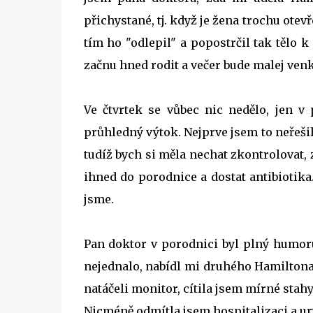
přichystané, tj. když je žena trochu otev
tím ho "odlepil" a popostrčil tak tělo k
začnu hned rodit a večer bude malej venk
Ve čtvrtek se vůbec nic nedělo, jen v
průhledný výtok. Nejprve jsem to neřešil
tudíž bych si měla nechat zkontrolovat,
ihned do porodnice a dostat antibiotika
jsme.
Pan doktor v porodnici byl plný humoru
nejednalo, nabídl mi druhého Hamiltona. 
natáčeli monitor, cítila jsem mírné stahy,
Nicméně odmítla jsem hospitalizaci a ur