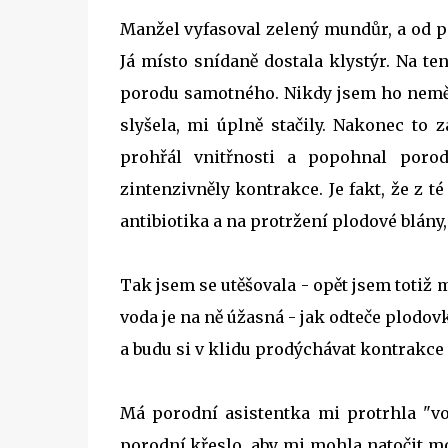
Manžel vyfasoval zelený mundůr, a od p
Já místo snídaně dostala klystýr. Na ten
porodu samotného. Nikdy jsem ho neměla
slyšela, mi úplně stačily. Nakonec to 
prohřál vnitřnosti a popohnal porod
zintenzivněly kontrakce. Je fakt, že z 
antibiotika a na protržení plodové blány
Tak jsem se utěšovala - opět jsem totiž mě
voda je na ně úžasná - jak odteče plodov
a budu si v klidu prodýchávat kontrakce 
Má porodní asistentka mi protrhla "vo
porodní křeslo, aby mi mohla natočit mo