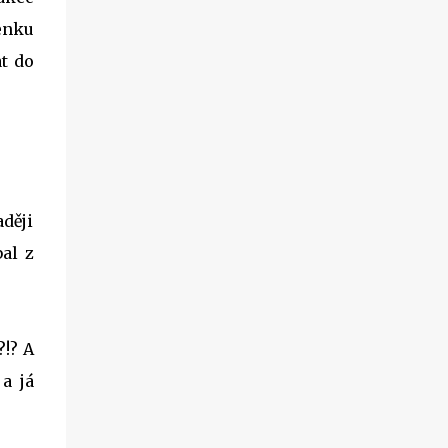
chviličku a rozhodla se nějaké jejich
venku
produkty otestovat. Firma mě příjemně
at do
překvapila, když mi dovolila vybrat si hned
dva jejich výrobky k otestování. A tak jsem
se rozhodla, že vám sem hodím tento článek
už nyní, byť to ještě není přímo recenze. Tu si
nechám na později, až budu produkty déle
používat, abych opravdu viděla, co
dokážou.
aději
bal z
?!? A
a já