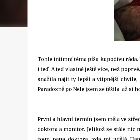
Tohle intimní téma píšu kupodivu ráda. B
i teď. A teď vlastně ještě více, než pop
snažila najít ty lepší a vtipnější chvíl
Paradoxně po Nele jsem se těšila, až si ho 
První a hlavní termín jsem měla ve střed
doktora a monitor. Jelikož se stále nic 
jsem pana doktora, zda mi udělá Hami