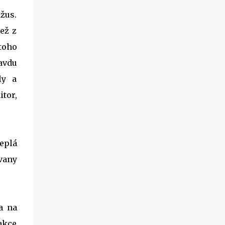
žus.
než z
toho
avdu
ly a
itor,
teplá
 vany
a na
rakce