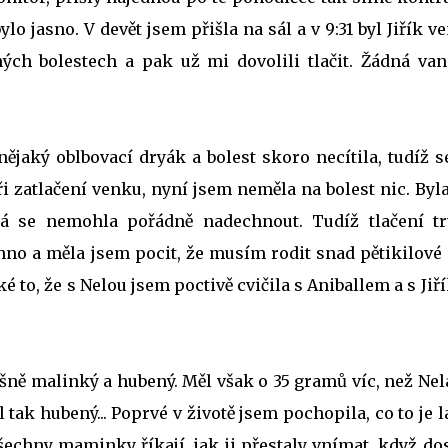
lo jasno. V devět jsem přišla na sál a v 9:31 byl Jiřík v
ých bolestech a pak už mi dovolili tlačit. Žádná van
ějaký oblbovací dryák a bolest skoro necítila, tudíž 
yři zatlačení venku, nyní jsem neměla na bolest nic. Byl
á se nemohla pořádně nadechnout. Tudíž tlačení tr
o a měla jsem pocit, že musím rodit snad pětikilové d
é to, že s Nelou jsem poctivě cvičila s Aniballem a s Ji
šně malinký a hubený. Měl však o 35 gramů víc, než Nel
 tak hubený... Poprvé v životě jsem pochopila, co to je 
všechny maminky říkají, jak ji přestaly vnímat, když do