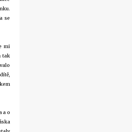
enku.
a se
se mi
a tak
valo
ítě,
říkem
a a o
láska
staly