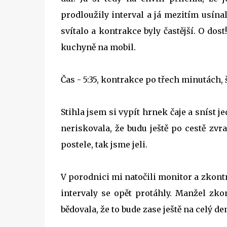
prodloužily interval a já mezitím usínal
svítalo a kontrakce byly častější. O dost!
kuchyně na mobil.
Čas - 5:35, kontrakce po třech minutách, špi
Stihla jsem si vypít hrnek čaje a sníst j
neriskovala, že budu ještě po cestě zvra
postele, tak jsme jeli.
V porodnici mi natočili monitor a zkontro
intervaly se opět protáhly. Manžel zko
bědovala, že to bude zase ještě na celý den