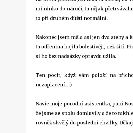
miminko do náručí, ta nějak přetrvávala.
to při druhém dítěti normální.
Nakonec jsem měla asi jen dva stehy a 
ta odřenina hojila bolestivěji, než šití.
si ho bez nadsázky opravdu užila.
Ten pocit, když vám položí na břicho
nezaplacení... :)
Navíc moje porodní asistentka, paní No
že jsme se spolu domluvily a že to takh
rovněž skvělý do poslední chvilky. Děkuj