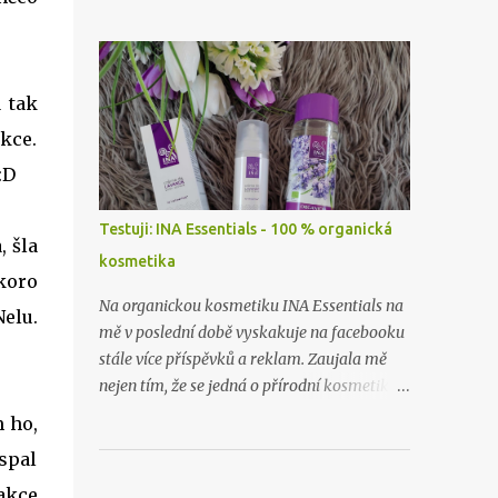
zapomněla vyfotit, ceny zboží už nevím
skoro vůbec. Takže příště zase budu dělat
hauly rovnou po nákupu či objednávce.
a tak
kce.
:D
Testuji: INA Essentials - 100 % organická
, šla
kosmetika
koro
Na organickou kosmetiku INA Essentials na
Nelu.
mě v poslední době vyskakuje na facebooku
stále více příspěvků a reklam. Zaujala mě
nejen tím, že se jedná o přírodní kosmetiku z
těch nejlepších a nejčistších surovin, ale i
m ho,
proto, že se jedná o rodinnou firmu. A takové
 spal
já ráda podpořím a samozřejmě i
vyzkouším. Proto jsem neváhala ani
akce