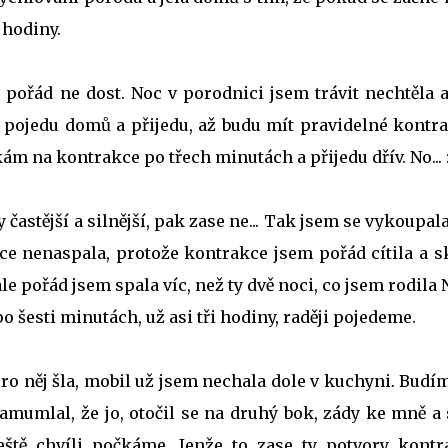
ě hodiny.
e pořád ne dost. Noc v porodnici jsem trávit nechtěla 
e pojedu domů a přijedu, až budu mít pravidelné kontra
kám na kontrakce po třech minutách a přijedu dřív. No... 
y častější a silnější, pak zase ne... Tak jsem se vykoupala
ice nenaspala, protože kontrakce jsem pořád cítila a s
le pořád jsem spala víc, než ty dvě noci, co jsem rodila 
po šesti minutách, už asi tři hodiny, raději pojedeme.
ro něj šla, mobil už jsem nechala dole v kuchyni. Budí
amumlal, že jo, otočil se na druhý bok, zády ke mně a
 ještě chvíli počkáme. Jenže to zase ty potvory kontr