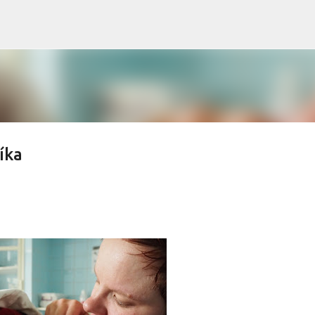
Přeskočit na hlavní obsah
íka