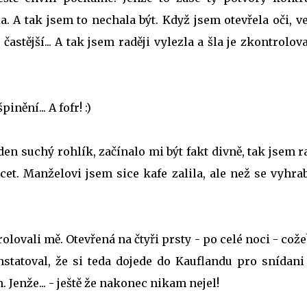
a. A tak jsem to nechala být. Když jsem otevřela oči, 
 častější... A tak jsem raději vylezla a šla je zkontrolov
nění... A fofr! :)
eden suchý rohlík, začínalo mi být fakt divně, tak jsem r
cet. Manželovi jsem sice kafe zalila, ale než se vyhra
lovali mě. Otevřená na čtyři prsty - po celé noci - cože
nstatoval, že si teda dojede do Kauflandu pro snídani 
. Jenže... - ještě že nakonec nikam nejel!