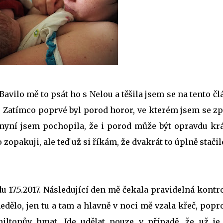
avilo mě to psát ho s Nelou a těšila jsem se na tento č
rvé. Zatímco poprvé byl porod horor, ve kterém jsem se z
e, nyní jsem pochopila, že i porod může být opravdu kr
zopakuji, ale teď už si říkám, že dvakrát to úplně stačilo
u 17.5.2017. Následující den mě čekala pravidelná kontr
nedělo, jen tu a tam a hlavně v noci mě vzala křeč, popr
ltonův hmat. Jde udělat pouze v případě, že už je 