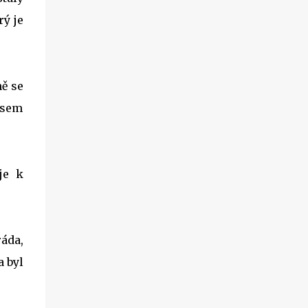
rý je
ě se
 jsem
je k
áda,
a byl