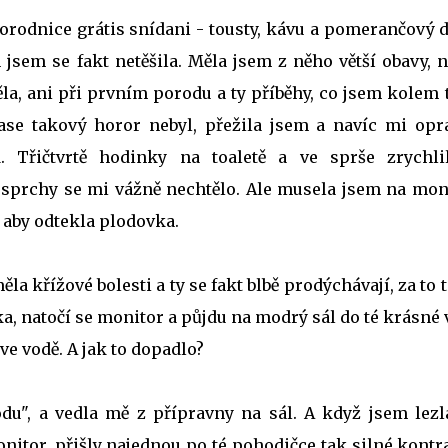
orodnice grátis snídani - tousty, kávu a pomerančový d
 jsem se fakt netěšila. Měla jsem z něho větší obavy, 
, ani při prvním porodu a ty příběhy, co jsem kolem 
zase takový horor nebyl, přežila jsem a navíc mi opr
. Třičtvrtě hodinky na toaletě a ve sprše zrychli
té sprchy se mi vážně nechtělo. Ale musela jsem na mon
, aby odtekla plodovka.
la křížové bolesti a ty se fakt blbě prodýchávají, za to 
ka, natočí se monitor a půjdu na modrý sál do té krásné
ve vodě. A jak to dopadlo?
du", a vedla mě z přípravny na sál. A když jsem lezl
nitor, přišly najednou po té pohodičce tak silné kont