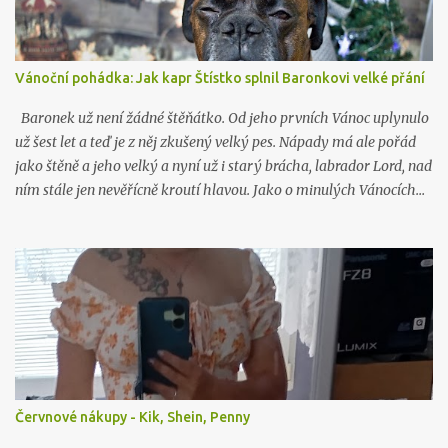
Vánoční pohádka: Jak kapr Štístko splnil Baronkovi velké přání
Baronek už není žádné štěňátko. Od jeho prvních Vánoc uplynulo
už šest let a teď je z něj zkušený velký pes. Nápady má ale pořád
jako štěně a jeho velký a nyní už i starý brácha, labrador Lord, nad
ním stále jen nevěřícně kroutí hlavou. Jako o minulých Vánocích…
Červnové nákupy - Kik, Shein, Penny