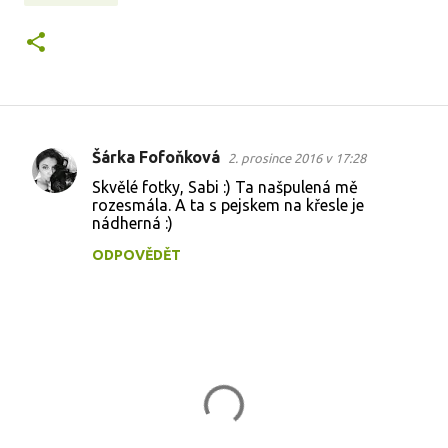
Šárka Fofoňková
2. prosince 2016 v 17:28
K
Skvělé fotky, Sabi :) Ta našpulená mě
o
rozesmála. A ta s pejskem na křesle je
nádherná :)
m
e
ODPOVĚDĚT
n
t
á
ř
e