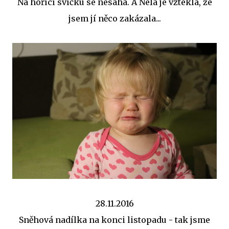
Na hořící svíčku se nesahá. A Nela je vzteklá, že
jsem jí něco zakázala...
28.11.2016
Sněhová nadílka na konci listopadu - tak jsme