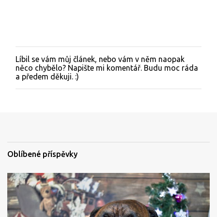
Líbil se vám můj článek, nebo vám v něm naopak
O
něco chybělo? Napište mi komentář. Budu moc ráda
k
a předem děkuji. :)
o
m
e
n
t
o
v
a
t
Oblíbené příspěvky