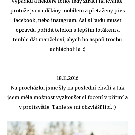
výpadků a některé fotky tedy ztrácí na kvalitě,
protože jsou udělány mobilem a přetaženy přes
facebook, nebo instagram. Asi si budu muset
opravdu pořídit telefon s lepším foťákem a
tenhle dát manželovi, abych ho aspoň trochu
uchlácholila. :)
18.11.2016
Na procházku jsme šly na poslední chvíli a tak
jsem měla možnost vyzkoušet si focení v přítmí a
v protisvětle. Tahle se mi obzvlášť líbí. :)