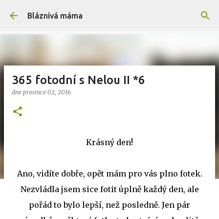
Přeskočit na hlavní obsah
Bláznivá máma
365 fotodní s Nelou II *6
dne
prosince 02, 2016
Krásný den!
Ano, vidíte dobře, opět mám pro vás plno fotek.
Nezvládla jsem sice fotit úplně každý den, ale
pořád to bylo lepší, než posledně. Jen pár