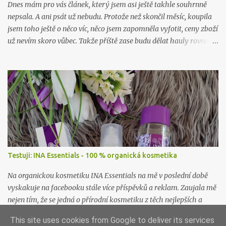
Dnes mám pro vás článek, který jsem asi ještě takhle souhrnně
nepsala. A ani psát už nebudu. Protože než skončil měsíc, koupila
jsem toho ještě o něco víc, něco jsem zapomněla vyfotit, ceny zboží
už nevím skoro vůbec. Takže příště zase budu dělat hauly rovnou
po nákupu či objednávce.
Testuji: INA Essentials - 100 % organická kosmetika
Na organickou kosmetiku INA Essentials na mě v poslední době
vyskakuje na facebooku stále více příspěvků a reklam. Zaujala mě
nejen tím, že se jedná o přírodní kosmetiku z těch nejlepších a
nejčistších surovin, ale i proto, že se jedná o rodinnou firmu. A
This site uses cookies from Google to deliver its services
takové já ráda podpořím a samozřejmě i vyzkouším. Proto jsem