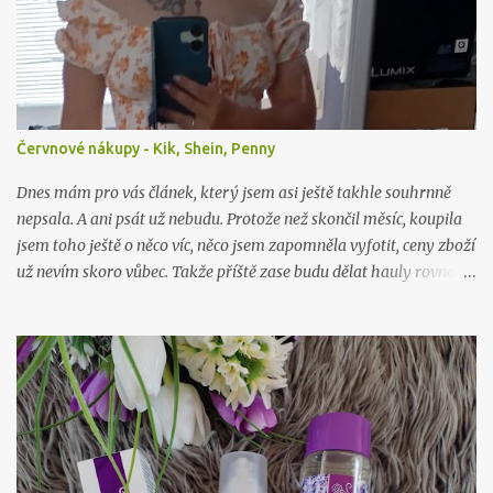
Červnové nákupy - Kik, Shein, Penny
Dnes mám pro vás článek, který jsem asi ještě takhle souhrnně
nepsala. A ani psát už nebudu. Protože než skončil měsíc, koupila
jsem toho ještě o něco víc, něco jsem zapomněla vyfotit, ceny zboží
už nevím skoro vůbec. Takže příště zase budu dělat hauly rovnou
po nákupu či objednávce.