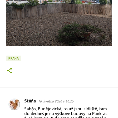
PRAHA
Stáňa
16. května 2026 v 16:25
K
Sabčo, Budějovická, to už jsou sídliště, tam
o
dohlédneš je na výškové budovy na Pankráci