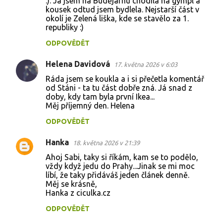
:). Já jsem na Budějárnu chodila na gympl a
m
kousek odtud jsem bydlela. Nejstarší část v
e
okolí je Zelená liška, kde se stavělo za 1.
republiky :)
n
t
ODPOVĚDĚT
á
Helena Davidová
17. května 2026 v 6:03
ř
Ráda jsem se koukla a i si přečetla komentář
e
od Stáni - ta tu část dobře zná. Já snad z
doby, kdy tam byla první Ikea...
Měj příjemný den. Helena
ODPOVĚDĚT
Hanka
18. května 2026 v 21:39
Ahoj Sabi, taky si říkám, kam se to podělo,
vždy když jedu do Prahy...Jinak se mi moc
líbí, že taky přidáváš jeden článek denně.
Měj se krásně,
Hanka z ciculka.cz
ODPOVĚDĚT