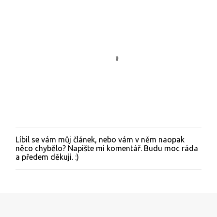
Líbil se vám můj článek, nebo vám v něm naopak
O
něco chybělo? Napište mi komentář. Budu moc ráda
k
a předem děkuji. :)
o
m
e
n
t
o
v