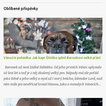
a
t
Oblíbené příspěvky
Vánoční pohádka: Jak kapr Štístko splnil Baronkovi velké přání
Baronek už není žádné štěňátko. Od jeho prvních Vánoc uplynulo
už šest let a teď je z něj zkušený velký pes. Nápady má ale pořád
jako štěně a jeho velký a nyní už i starý brácha, labrador Lord, nad
ním stále jen nevěřícně kroutí hlavou. Jako o minulých Vánocích…