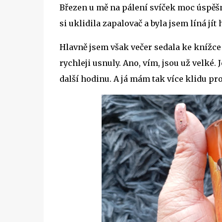
Březen u mě na pálení svíček moc úspěšný
si uklidila zapalovač a byla jsem líná jít h
Hlavně jsem však večer sedala ke knížce 
rychleji usnuly. Ano, vím, jsou už velké. 
další hodinu. A já mám tak více klidu pro