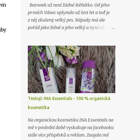
sem
Baronek už není žádné štěňátko. Od jeho
prvních Vánoc uplynulo už šest let a teď je
z něj zkušený velký pes. Nápady má ale
pořád jako štěně a jeho velký a nyní už i
aby
starý brácha, labrador Lord, nad ním stále
jen nevěřícně kroutí hlavou. Jako o minulých
Vánocích…
Testuji: INA Essentials - 100 % organická
kosmetika
Na organickou kosmetiku INA Essentials na
mě v poslední době vyskakuje na facebooku
stále více příspěvků a reklam. Zaujala mě