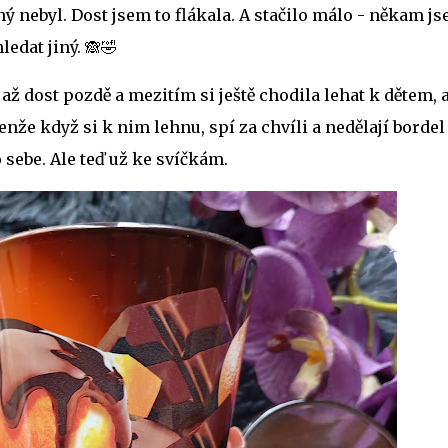
 nebyl. Dost jsem to flákala. A stačilo málo - někam j
ledat jiný. 🙈🤣
až dost pozdě a mezitím si ještě chodila lehat k dětem, 
Jenže když si k nim lehnu, spí za chvíli a nedělají bordel
 sebe. Ale teď už ke svíčkám.