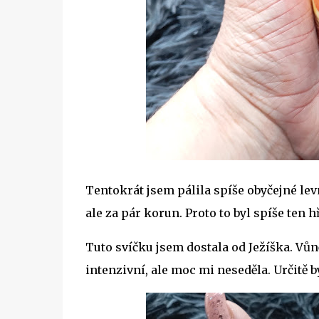
Tentokrát jsem pálila spíše obyčejné levn
ale za pár korun. Proto to byl spíše ten h
Tuto svíčku jsem dostala od Ježíška. Vů
intenzivní, ale moc mi neseděla. Určitě 