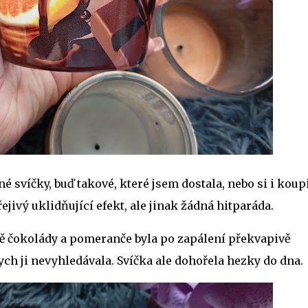
é svíčky, buď takové, které jsem dostala, nebo si i koupi
řejivý uklidňující efekt, ale jinak žádná hitparáda.
ně čokolády a pomeranče byla po zapálení překvapivě
bych ji nevyhledávala. Svíčka ale dohořela hezky do dna.