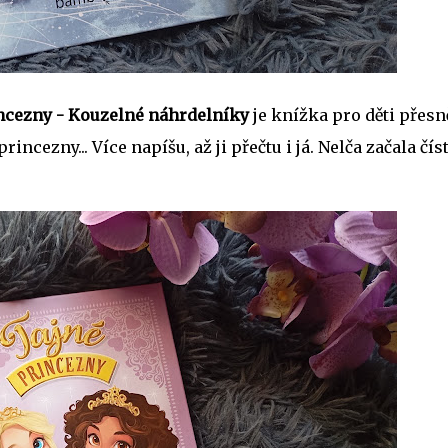
ncezny - Kouzelné náhrdelníky
je knížka pro děti přesn
rincezny... Více napíšu, až ji přečtu i já. Nelča začala čís