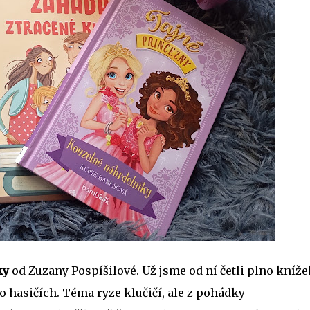
ky
od Zuzany Pospíšilové. Už jsme od ní četli plno kníže
o hasičích. Téma ryze klučičí, ale z pohádky