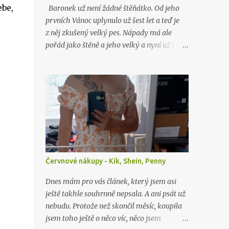
ebe,
Baronek už není žádné štěňátko. Od jeho
prvních Vánoc uplynulo už šest let a teď je
z něj zkušený velký pes. Nápady má ale
pořád jako štěně a jeho velký a nyní už i
starý brácha, labrador Lord, nad ním stále
jen nevěřícně kroutí hlavou. Jako o minulých
Vánocích…
Červnové nákupy - Kik, Shein, Penny
Dnes mám pro vás článek, který jsem asi
ještě takhle souhrnně nepsala. A ani psát už
nebudu. Protože než skončil měsíc, koupila
jsem toho ještě o něco víc, něco jsem