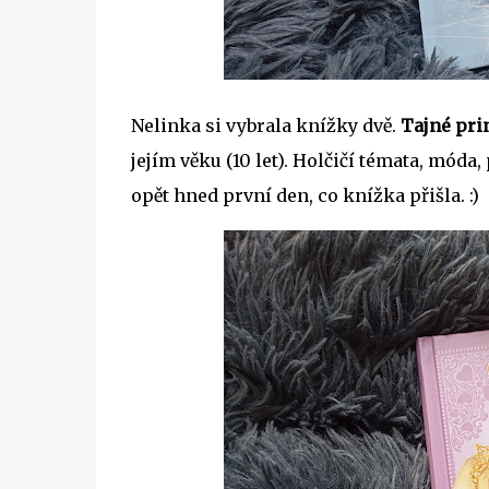
Nelinka si vybrala knížky dvě.
Tajné
pri
jejím věku (10 let). Holčičí témata, móda, p
opět hned první den, co knížka přišla. :)