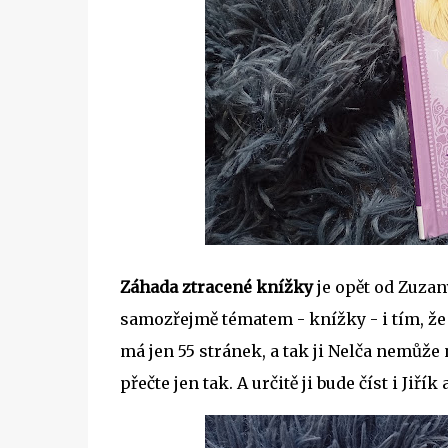
Záhada ztracené knížky
je opět od Zuzany
samozřejmě tématem - knížky - i tím, že 
má jen 55 stránek, a tak ji Nelča nemůže 
přečte jen tak. A určitě ji bude číst i Jiří