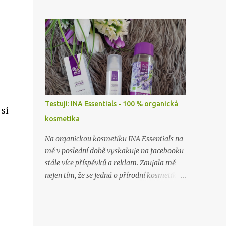
zapomněla vyfotit, ceny zboží už nevím
skoro vůbec. Takže příště zase budu dělat
hauly rovnou po nákupu či objednávce.
Testuji: INA Essentials - 100 % organická
 si
kosmetika
Na organickou kosmetiku INA Essentials na
mě v poslední době vyskakuje na facebooku
stále více příspěvků a reklam. Zaujala mě
nejen tím, že se jedná o přírodní kosmetiku z
těch nejlepších a nejčistších surovin, ale i
proto, že se jedná o rodinnou firmu. A takové
já ráda podpořím a samozřejmě i
vyzkouším. Proto jsem neváhala ani