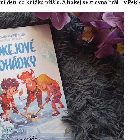
í den, co knížka přišla. A hokej se zrovna hrál - v Pekl