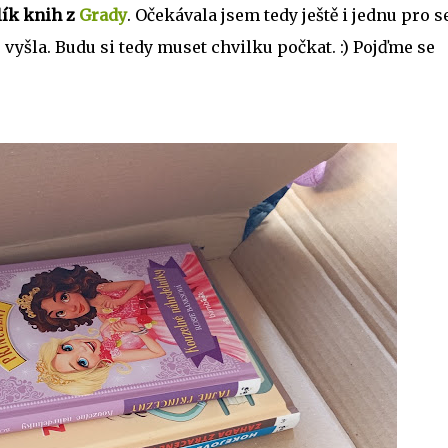
lík
knih z
Grady
. Očekávala jsem tedy ještě i jednu pro s
 vyšla. Budu si tedy muset chvilku počkat. :) Pojďme se
.