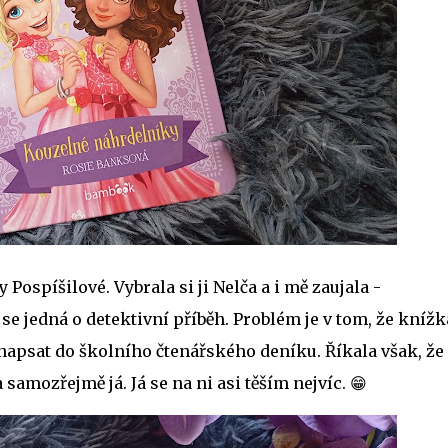
 Pospíšilové. Vybrala si ji Nelča a i mě zaujala -
se jedná o detektivní příběh. Problém je v tom, že knížk
napsat do školního čtenářského deníku. Říkala však, že s
k a samozřejmě já. Já se na ni asi těším nejvíc. 😁