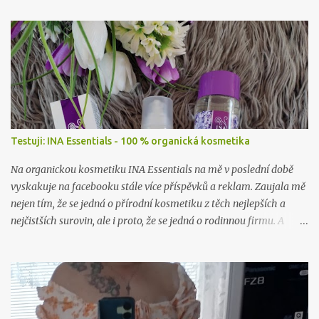
Testuji: INA Essentials - 100 % organická kosmetika
Na organickou kosmetiku INA Essentials na mě v poslední době
vyskakuje na facebooku stále více příspěvků a reklam. Zaujala mě
nejen tím, že se jedná o přírodní kosmetiku z těch nejlepších a
nejčistších surovin, ale i proto, že se jedná o rodinnou firmu. A
takové já ráda podpořím a samozřejmě i vyzkouším. Proto jsem
neváhala ani chviličku a rozhodla se nějaké jejich produkty
otestovat. Firma mě příjemně překvapila, když mi dovolila vybrat
si hned dva jejich výrobky k otestování. A tak jsem se rozhodla, že
vám sem hodím tento článek už nyní, byť to ještě není přímo