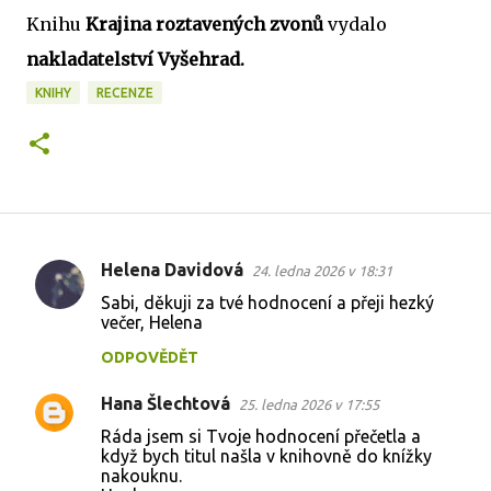
Knihu
Krajina roztavených zvonů
vydalo
nakladatelství Vyšehrad.
KNIHY
RECENZE
Helena Davidová
24. ledna 2026 v 18:31
K
Sabi, děkuji za tvé hodnocení a přeji hezký
o
večer, Helena
m
ODPOVĚDĚT
e
Hana Šlechtová
n
25. ledna 2026 v 17:55
t
Ráda jsem si Tvoje hodnocení přečetla a
když bych titul našla v knihovně do knížky
á
nakouknu.