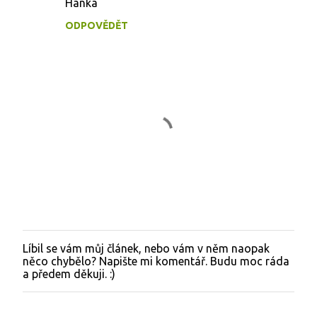
Hanka
ř
e
ODPOVĚDĚT
Líbil se vám můj článek, nebo vám v něm naopak
O
něco chybělo? Napište mi komentář. Budu moc ráda
k
a předem děkuji. :)
o
m
e
n