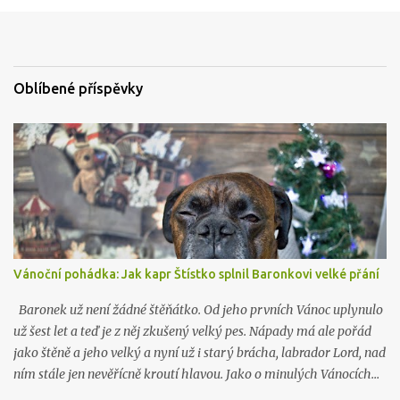
t
o
v
a
t
Oblíbené příspěvky
Vánoční pohádka: Jak kapr Štístko splnil Baronkovi velké přání
Baronek už není žádné štěňátko. Od jeho prvních Vánoc uplynulo
už šest let a teď je z něj zkušený velký pes. Nápady má ale pořád
jako štěně a jeho velký a nyní už i starý brácha, labrador Lord, nad
ním stále jen nevěřícně kroutí hlavou. Jako o minulých Vánocích…