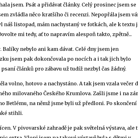
hala jsem. Psát a přidávat články. Celý prosinec jsem se
jsem zvládla něco kratšího či recenzi. Nepopřála jsem v
yl náš listopad, mám nachystaný ve fotkách, ale k textu
ovolte mi tedy, ať to napravím alespoň takto, zpětně...
. Balíky nebylo ani kam dávat. Celé dny jsem jen
zku jsem pak dokončovala po nocích a i tak jich bylo
psaní článků pro zábavu už tudíž nezbyl čas žádný.
 volno, hotovo a nachystáno. A tak jsem vzala večer dě
 mého milovaného Českého Krumlova. Zašli jsme i na zá
ho Betlému, na němž jsme byli už předloni. Po skončení
ké stihli.
en. V pivovarské zahradě je pak světelná výstava, ale 
ic extra. Vloni jsem na takové výstavě byla s dětmi v