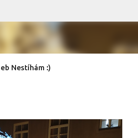
Přeskočit na hlavní obsah
neb Nestíhám :)