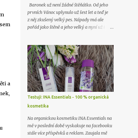
Baronek už není žádné štěňátko. Od jeho
prvních Vánoc uplynulo už šest let a teď je
ám
z něj zkušený velký pes. Nápady má ale
 jsem
pořád jako štěně a jeho velký a nyní už i
starý brácha, labrador Lord, nad ním stále
jen nevěřícně kroutí hlavou. Jako o minulých
Vánocích…
ti a
mek,
Testuji: INA Essentials - 100 % organická
kosmetika
Na organickou kosmetiku INA Essentials na
mě v poslední době vyskakuje na facebooku
tu
stále více příspěvků a reklam. Zaujala mě