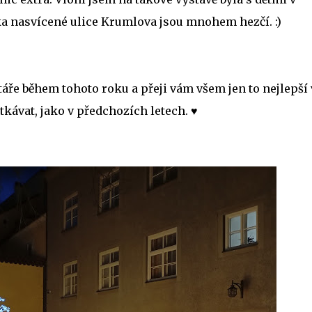
rátka nasvícené ulice Krumlova jsou mnohem hezčí. :)
áře během tohoto roku a přeji vám všem jen to nejlepší 
tkávat, jako v předchozích letech. ♥️