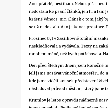
Ano, přátelé, nestíhám. Nebo spíš - nestí
nedostala ke psaní článků, jen tu a tam 
krásné Vánoce, nic. Článek o tom, jaký b
se už nedostala. A to je konec prosince. D
Prosinec byl v Zasilkovně totální masakr
naskladňovala a vydávala. Texty na zaká
mnohem méně, než bych potřebovala. Na 
Den před Štědrým dnem jsem konečně měla
jeli jsme nasávat vánoční atmosféru do
kde jsme viděli kousek představení živé
následoval průvod městem, který jsme ta
Krumlov je letos opravdu nádherně nasvíc
jsme vynechali. Podle mě hodně peněz a n