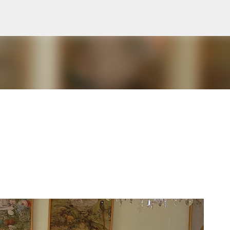
Přeskočit na hlavní obsah