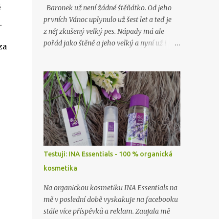
é
Baronek už není žádné štěňátko. Od jeho
prvních Vánoc uplynulo už šest let a teď je
.
z něj zkušený velký pes. Nápady má ale
pořád jako štěně a jeho velký a nyní už i
za
starý brácha, labrador Lord, nad ním stále
jen nevěřícně kroutí hlavou. Jako o minulých
Vánocích…
Testuji: INA Essentials - 100 % organická
kosmetika
Na organickou kosmetiku INA Essentials na
mě v poslední době vyskakuje na facebooku
stále více příspěvků a reklam. Zaujala mě