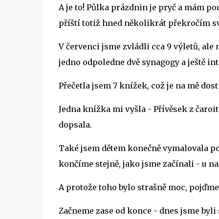
A je to! Půlka prázdnin je pryč a mám po
příští totiž hned několikrát překročím 
V červenci jsme zvládli cca 9 výletů, ale
jedno odpoledne dvě synagogy a ještě in
Přečetla jsem 7 knížek, což je na mě dost
Jedna knížka mi vyšla - Přívěsek z čaroit
dopsala.
Také jsem dětem konečně vymalovala poko
končíme stejně, jako jsme začínali - u n
A protože toho bylo strašně moc, pojďme
Začneme zase od konce - dnes jsme byli