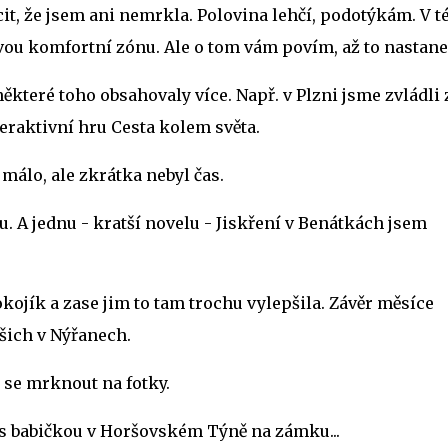
cit, že jsem ani nemrkla. Polovina lehčí, podotýkám. V t
svou komfortní zónu. Ale o tom vám povím, až to nastane
 některé toho obsahovaly více. Např. v Plzni jsme zvládli 
teraktivní hru Cesta kolem světa.
 málo, ale zkrátka nebyl čas.
u. A jednu - kratší novelu - Jiskření v Benátkách jsem
jík a zase jim to tam trochu vylepšila. Závěr měsíce
ašich v Nýřanech.
 se mrknout na fotky.
 s babičkou v Horšovském Týně na zámku...