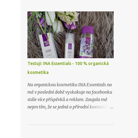
zapomněla vyfotit, ceny zboží už nevím
skoro vůbec. Takže příště zase budu dělat
hauly rovnou po nákupu či objednávce.
Testuji: INA Essentials - 100 % organická
kosmetika
Na organickou kosmetiku INA Essentials na
mě v poslední době vyskakuje na facebooku
stále více příspěvků a reklam. Zaujala mě
nejen tím, že se jedná o přírodní kosmetiku z
těch nejlepších a nejčistších surovin, ale i
proto, že se jedná o rodinnou firmu. A takové
já ráda podpořím a samozřejmě i
vyzkouším. Proto jsem neváhala ani