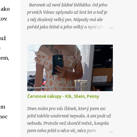
Baronek už není žádné štěňátko. Od jeho
jako
prvních Vánoc uplynulo už šest let a teď je
kov.
z něj zkušený velký pes. Nápady má ale
pořád jako štěně a jeho velký a nyní už i
starý brácha, labrador Lord, nad ním stále
 už
jen nevěřícně kroutí hlavou. Jako o minulých
e
Vánocích…
nem,
Červnové nákupy - Kik, Shein, Penny
sem
Dnes mám pro vás článek, který jsem asi
ještě takhle souhrnně nepsala. A ani psát už
 moc
nebudu. Protože než skončil měsíc, koupila
jsem toho ještě o něco víc, něco jsem