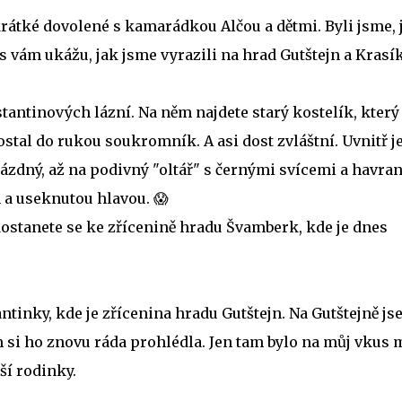
átké dovolené s kamarádkou Alčou a dětmi. Byli jsme, 
es vám ukážu, jak jsme vyrazili na hrad Gutštejn a Krasí
antinových lázní. Na něm najdete starý kostelík, který
dostal do rukou soukromník. A asi dost zvláštní. Uvnitř j
rázdný, až na podivný "oltář" s černými svícemi a havra
 a useknutou hlavou. 😱
dostanete se ke zřícenině hradu Švamberk, kde je dnes
tinky, kde je zřícenina hradu Gutštejn. Na Gutštejně j
em si ho znovu ráda prohlédla. Jen tam bylo na můj vkus
ší rodinky.