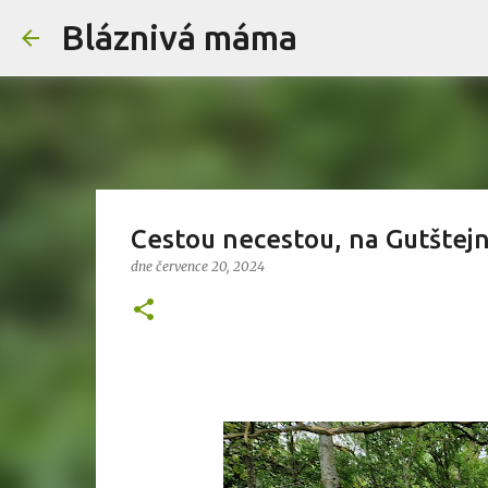
Bláznivá máma
Cestou necestou, na Gutštejn
dne
července 20, 2024