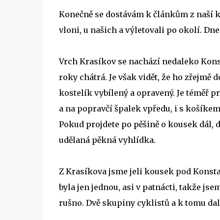
Konečně se dostávám k článkům z naší kr
vloni, u našich a výletovali po okolí. Dn
Vrch Krasíkov se nachází nedaleko Konst
roky chátrá. Je však vidět, že ho zřejmě 
kostelík vybílený a opravený. Je téměř p
a na popravčí špalek vpředu, i s košíkem
Pokud projdete po pěšině o kousek dál, 
udělaná pěkná vyhlídka.
Z Krasíkova jsme jeli kousek pod Konstan
byla jen jednou, asi v patnácti, takže js
rušno. Dvě skupiny cyklistů a k tomu dal