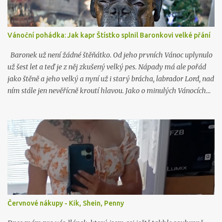
Vánoční pohádka: Jak kapr Štístko splnil Baronkovi velké přání
Baronek už není žádné štěňátko. Od jeho prvních Vánoc uplynulo
už šest let a teď je z něj zkušený velký pes. Nápady má ale pořád
jako štěně a jeho velký a nyní už i starý brácha, labrador Lord, nad
ním stále jen nevěřícně kroutí hlavou. Jako o minulých Vánocích…
Červnové nákupy - Kik, Shein, Penny