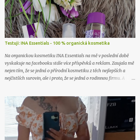
Testuji: INA Essentials - 100 % organická kosmetika
Na organickou kosmetiku INA Essentials na mě v poslední době
vyskakuje na facebooku stále více příspěvků a reklam. Zaujala mě
nejen tím, že se jedná o přírodní kosmetiku z těch nejlepších a
nejčistších surovin, ale i proto, že se jedná o rodinnou firmu. A
takové já ráda podpořím a samozřejmě i vyzkouším. Proto jsem
neváhala ani chviličku a rozhodla se nějaké jejich produkty
otestovat. Firma mě příjemně překvapila, když mi dovolila vybrat
si hned dva jejich výrobky k otestování. A tak jsem se rozhodla, že
vám sem hodím tento článek už nyní, byť to ještě není přímo
recenze. Tu si nechám na později, až budu produkty déle používat,
abych opravdu viděla, co dokážou.