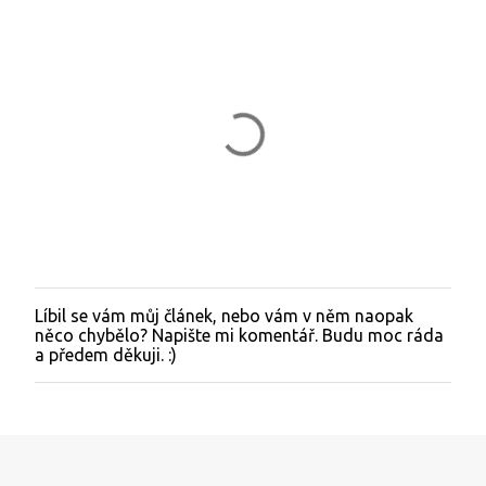
Líbil se vám můj článek, nebo vám v něm naopak
O
něco chybělo? Napište mi komentář. Budu moc ráda
k
a předem děkuji. :)
o
m
e
n
t
o
v