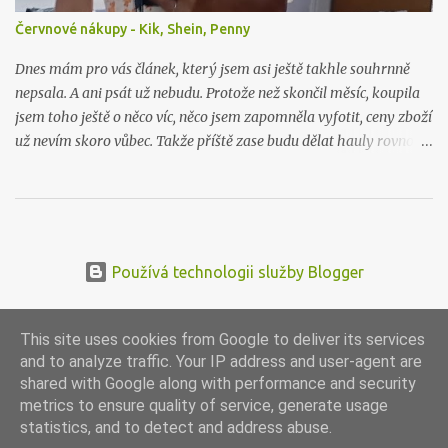
Červnové nákupy - Kik, Shein, Penny
Dnes mám pro vás článek, který jsem asi ještě takhle souhrnně
nepsala. A ani psát už nebudu. Protože než skončil měsíc, koupila
jsem toho ještě o něco víc, něco jsem zapomněla vyfotit, ceny zboží
už nevím skoro vůbec. Takže příště zase budu dělat hauly rovnou
po nákupu či objednávce.
Používá technologii služby Blogger
This site uses cookies from Google to deliver its services
and to analyze traffic. Your IP address and user-agent are
shared with Google along with performance and security
metrics to ensure quality of service, generate usage
statistics, and to detect and address abuse.