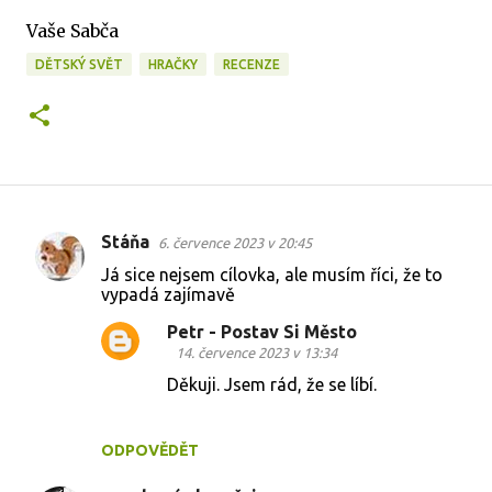
Vaše Sabča
DĚTSKÝ SVĚT
HRAČKY
RECENZE
Stáňa
6. července 2023 v 20:45
K
Já sice nejsem cílovka, ale musím říci, že to
o
vypadá zajímavě
m
Petr - Postav Si Město
e
14. července 2023 v 13:34
n
Děkuji. Jsem rád, že se líbí.
t
á
ODPOVĚDĚT
ř