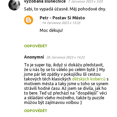
vyzobaná slunečnice
7. července 2023 v 5:03
e
Sabi, to vypadá úžasně. Měj pohodové dny.
Petr - Postav Si Město
14. července 2023 v 13:35
Moc děkuju!
ODPOVĚDĚT
Anonymní
28. července 2023 v 14:22
To je super tip, ikdyž si dokážu představit,
že u nás by se to válelo po celém bytě :) My
jsme pár let zpátky v pokojíčku šli cestou
takových těch klasických
dětských koberců
s
motivem města a taky jsme u toho se synem
strávili hodně času. Až jsem se divila, jak ho
to bere. Teď už přechází na "dospělejší" věci
a skládání všeho možného, takže ty puzzle
můžou být zajímavou volbou :)
ODPOVĚDĚT