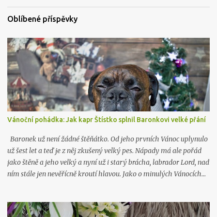
a
t
Oblíbené příspěvky
Vánoční pohádka: Jak kapr Štístko splnil Baronkovi velké přání
Baronek už není žádné štěňátko. Od jeho prvních Vánoc uplynulo
už šest let a teď je z něj zkušený velký pes. Nápady má ale pořád
jako štěně a jeho velký a nyní už i starý brácha, labrador Lord, nad
ním stále jen nevěřícně kroutí hlavou. Jako o minulých Vánocích…