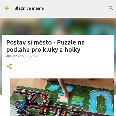
Přeskočit na hlavní obsah
Bláznivá máma
Postav si město - Puzzle na
podlahu pro kluky a holky
dne
července 06, 2023