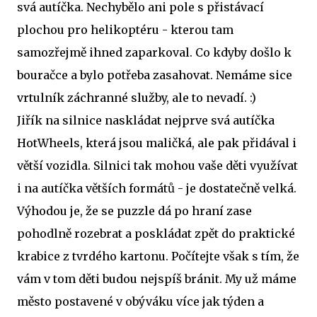
svá autíčka. Nechybělo ani pole s přistávací
plochou pro helikoptéru - kterou tam
samozřejmě ihned zaparkoval. Co kdyby došlo k
bouračce a bylo potřeba zasahovat. Nemáme sice
vrtulník záchranné služby, ale to nevadí. :)
Jiřík na silnice naskládat nejprve svá autíčka
HotWheels, která jsou maličká, ale pak přidával i
větší vozidla. Silnici tak mohou vaše děti využívat
i na autíčka větších formátů - je dostatečně velká.
Výhodou je, že se puzzle dá po hraní zase
pohodlně rozebrat a poskládat zpět do praktické
krabice z tvrdého kartonu. Počítejte však s tím, že
vám v tom děti budou nejspíš bránit. My už máme
město postavené v obýváku více jak týden a