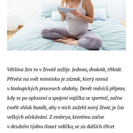
Většina žen to v životě zažije. Jednou, dvakrát, třikrát.
Přivést na svět miminko je zázrak, který nemá
v biologických procesech obdoby. Devět měsíců příprav,
kdy se po oplození a spojení vajíčka se spermií, začne
tvořit shluk buněk, aby v nich zažehl nový život, je čas
velkých očekávání. Z embrya, kterému začne
v desátém týdnu tlouct srdíčko, se za dalších třicet