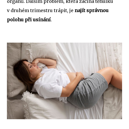
orgánů. Dalším problém, která začíná těhulku
v druhém trimestru trápit, je
najít správnou
polohu při usínání
.