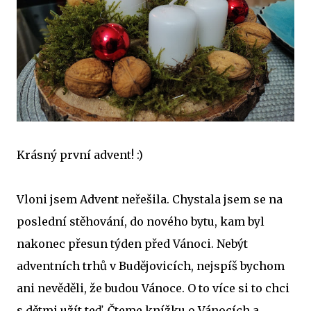
Krásný první advent! :)
Vloni jsem Advent neřešila. Chystala jsem se na
poslední stěhování, do nového bytu, kam byl
nakonec přesun týden před Vánoci. Nebýt
adventních trhů v Budějovicích, nejspíš bychom
ani nevěděli, že budou Vánoce. O to více si to chci
s dětmi užít teď. Čteme knížku o Vánocích a