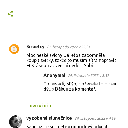
Siraelxy
27. listopadu 2022 v 22:21
K
Moc hezké svícny. Já letos zapomněla
o
koupit svíčky, takže to musím zítra napravit
:-) Krásnou adventní neděli, Sabi.
m
e
Anonymní
29. listopadu 2022 v 8:37
n
To nevadí, Míšo, doženete to o den
dýl. :) Děkuji za komentář.
t
á
ř
ODPOVĚDĚT
e
vyzobaná slunečnice
29. listopadu 2022 v 4:56
Sabi, užijte si s dětmi pohodový advent.