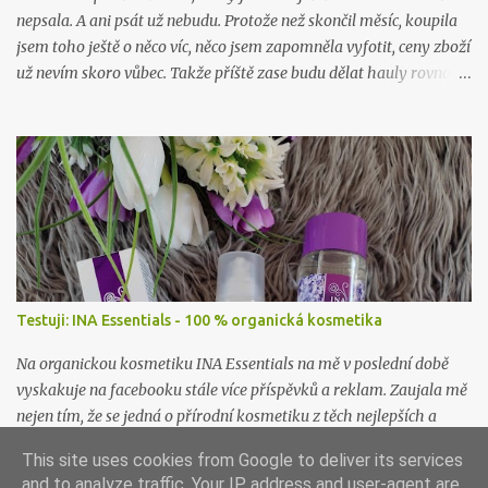
nepsala. A ani psát už nebudu. Protože než skončil měsíc, koupila
jsem toho ještě o něco víc, něco jsem zapomněla vyfotit, ceny zboží
už nevím skoro vůbec. Takže příště zase budu dělat hauly rovnou
po nákupu či objednávce.
Testuji: INA Essentials - 100 % organická kosmetika
Na organickou kosmetiku INA Essentials na mě v poslední době
vyskakuje na facebooku stále více příspěvků a reklam. Zaujala mě
nejen tím, že se jedná o přírodní kosmetiku z těch nejlepších a
nejčistších surovin, ale i proto, že se jedná o rodinnou firmu. A
This site uses cookies from Google to deliver its services
takové já ráda podpořím a samozřejmě i vyzkouším. Proto jsem
and to analyze traffic. Your IP address and user-agent are