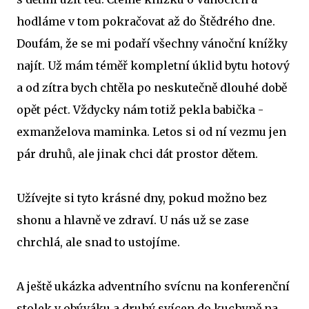
hodláme v tom pokračovat až do Štědrého dne.
Doufám, že se mi podaří všechny vánoční knížky
najít. Už mám téměř kompletní úklid bytu hotový
a od zítra bych chtěla po neskutečně dlouhé době
opět péct. Vždycky nám totiž pekla babička -
exmanželova maminka. Letos si od ní vezmu jen
pár druhů, ale jinak chci dát prostor dětem.
Užívejte si tyto krásné dny, pokud možno bez
shonu a hlavně ve zdraví. U nás už se zase
chrchlá, ale snad to ustojíme.
A ještě ukázka adventního svícnu na konferenční
stolek v obýváku a druhý svícen do kuchyně na