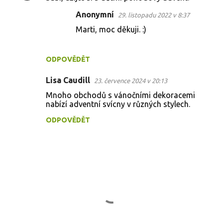
Anonymní
29. listopadu 2022 v 8:37
Marti, moc děkuji. :)
ODPOVĚDĚT
Lisa Caudill
23. července 2024 v 20:13
Mnoho obchodů s vánočními dekoracemi
nabízí adventní svícny v různých stylech.
ODPOVĚDĚT