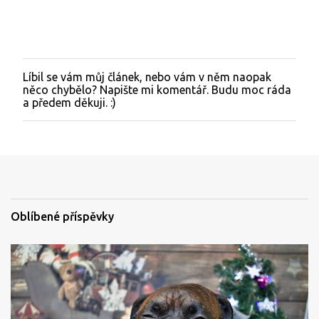
Líbil se vám můj článek, nebo vám v něm naopak
O
něco chybělo? Napište mi komentář. Budu moc ráda
k
a předem děkuji. :)
o
m
e
n
t
o
v
a
t
Oblíbené příspěvky