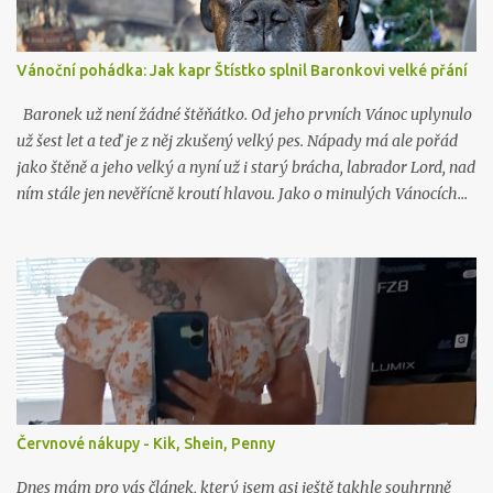
Vánoční pohádka: Jak kapr Štístko splnil Baronkovi velké přání
Baronek už není žádné štěňátko. Od jeho prvních Vánoc uplynulo
už šest let a teď je z něj zkušený velký pes. Nápady má ale pořád
jako štěně a jeho velký a nyní už i starý brácha, labrador Lord, nad
ním stále jen nevěřícně kroutí hlavou. Jako o minulých Vánocích…
Červnové nákupy - Kik, Shein, Penny
Dnes mám pro vás článek, který jsem asi ještě takhle souhrnně