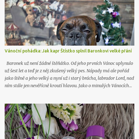
Vánoční pohádka: Jak kapr Štístko splnil Baronkovi velké přání
Baronek už není žádné štěňátko. Od jeho prvních Vánoc uplynulo
už šest let a teď je z něj zkušený velký pes. Nápady má ale pořád
jako štěně a jeho velký a nyní už i starý brácha, labrador Lord, nad
ním stále jen nevěřícně kroutí hlavou. Jako o minulých Vánocích…