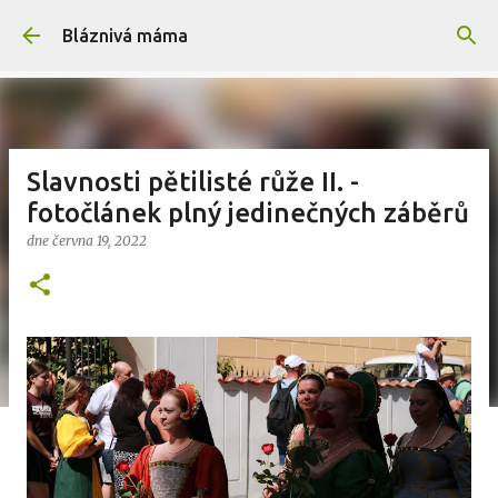
Přeskočit na hlavní obsah
Bláznivá máma
Slavnosti pětilisté růže II. -
fotočlánek plný jedinečných záběrů
dne
června 19, 2022