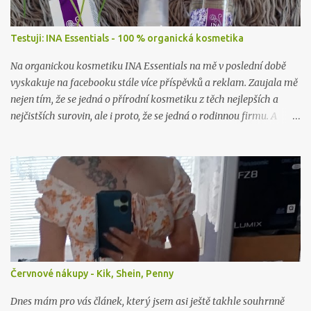
Testuji: INA Essentials - 100 % organická kosmetika
Na organickou kosmetiku INA Essentials na mě v poslední době
vyskakuje na facebooku stále více příspěvků a reklam. Zaujala mě
nejen tím, že se jedná o přírodní kosmetiku z těch nejlepších a
nejčistších surovin, ale i proto, že se jedná o rodinnou firmu. A
takové já ráda podpořím a samozřejmě i vyzkouším. Proto jsem
neváhala ani chviličku a rozhodla se nějaké jejich produkty
otestovat. Firma mě příjemně překvapila, když mi dovolila vybrat
si hned dva jejich výrobky k otestování. A tak jsem se rozhodla, že
vám sem hodím tento článek už nyní, byť to ještě není přímo
recenze. Tu si nechám na později, až budu produkty déle používat,
abych opravdu viděla, co dokážou.
Červnové nákupy - Kik, Shein, Penny
Dnes mám pro vás článek, který jsem asi ještě takhle souhrnně