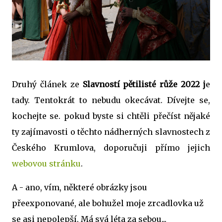
Druhý článek ze
Slavností pětilisté růže 2022 j
e
tady. Tentokrát to nebudu okecávat. Dívejte se,
kochejte se. pokud byste si chtěli přečíst nějaké
ty zajímavosti o těchto nádherných slavnostech z
Českého Krumlova, doporučuji přímo jejich
webovou stránku
.
A - ano, vím, některé obrázky jsou
přeexponované, ale bohužel moje zrcadlovka už
se asi nepolepší. Má svá léta za sebou...