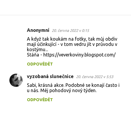
Anonymní
20. června 2022 v 0:15
K
A když tak koukám na fotky, tak můj obdiv
o
mají účinkující - v tom vedru jít v průvodu v
kostýmu...
m
Stáňa - https://veverkoviny.blogspot.com/
e
ODPOVĚDĚT
n
t
vyzobaná slunečnice
20. června 2022 v 5:53
á
Sabi, krásná akce. Podobné se konají často i
u nás. Měj pohodový nový týden.
ř
e
ODPOVĚDĚT