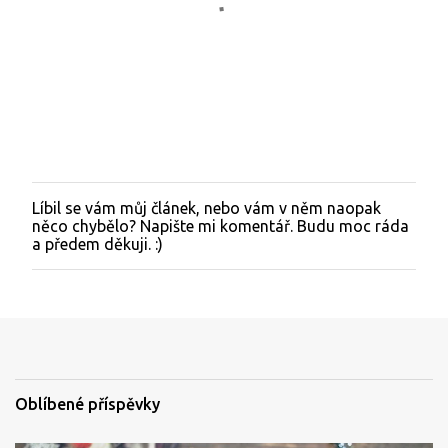
Líbil se vám můj článek, nebo vám v něm naopak
O
něco chybělo? Napište mi komentář. Budu moc ráda
k
a předem děkuji. :)
o
m
e
n
t
o
v
a
t
Oblíbené příspěvky