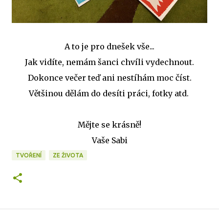
A to je pro dnešek vše...
Jak vidíte, nemám šanci chvíli vydechnout.
Dokonce večer teď ani nestíhám moc číst.
Většinou dělám do desíti práci, fotky atd.
Mějte se krásně!
Vaše Sabi
TVOŘENÍ
ZE ŽIVOTA