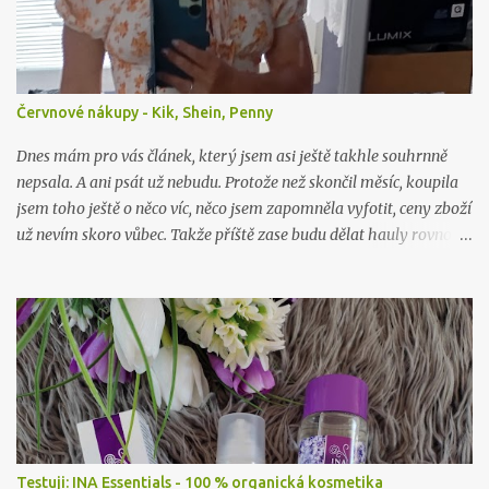
Červnové nákupy - Kik, Shein, Penny
Dnes mám pro vás článek, který jsem asi ještě takhle souhrnně
nepsala. A ani psát už nebudu. Protože než skončil měsíc, koupila
jsem toho ještě o něco víc, něco jsem zapomněla vyfotit, ceny zboží
už nevím skoro vůbec. Takže příště zase budu dělat hauly rovnou
po nákupu či objednávce.
Testuji: INA Essentials - 100 % organická kosmetika