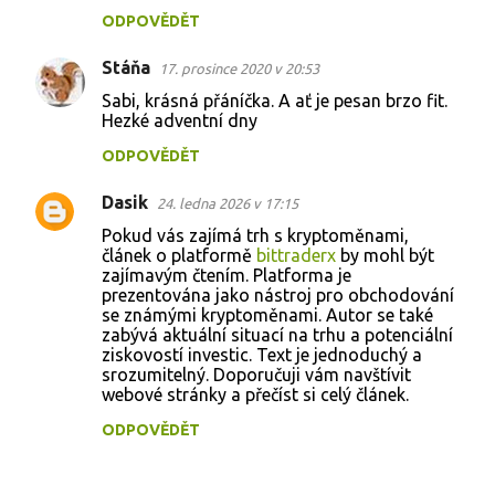
ODPOVĚDĚT
Stáňa
17. prosince 2020 v 20:53
Sabi, krásná přáníčka. A ať je pesan brzo fit.
Hezké adventní dny
ODPOVĚDĚT
Dasik
24. ledna 2026 v 17:15
Pokud vás zajímá trh s kryptoměnami,
článek o platformě
bittraderx
by mohl být
zajímavým čtením. Platforma je
prezentována jako nástroj pro obchodování
se známými kryptoměnami. Autor se také
zabývá aktuální situací na trhu a potenciální
ziskovostí investic. Text je jednoduchý a
srozumitelný. Doporučuji vám navštívit
webové stránky a přečíst si celý článek.
ODPOVĚDĚT