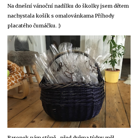
Na dnešní vánoční nadílku do školky jsem dětem
nachystala košík s omalovánkama Příhody
placatého čumáčku. :)
Baronek nám stůně... před dvěma týdny měl