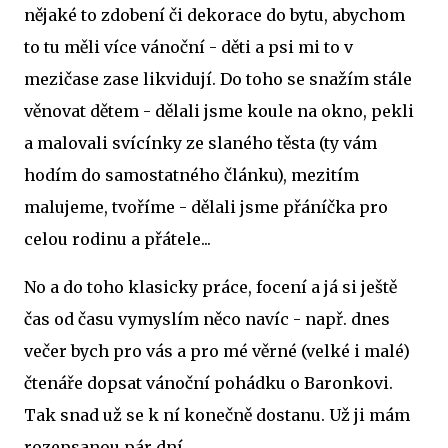
nějaké to zdobení či dekorace do bytu, abychom
to tu měli více vánoční - děti a psi mi to v
mezičase zase likvidují. Do toho se snažím stále
věnovat dětem - dělali jsme koule na okno, pekli
a malovali svícínky ze slaného těsta (ty vám
hodím do samostatného článku), mezitím
malujeme, tvoříme - dělali jsme přáníčka pro
celou rodinu a přátele...
No a do toho klasicky práce, focení a já si ještě
čas od času vymyslím něco navíc - např. dnes
večer bych pro vás a pro mé věrné (velké i malé)
čtenáře dopsat vánoční pohádku o Baronkovi.
Tak snad už se k ní konečně dostanu. Už ji mám
rozepsanou pár dní.