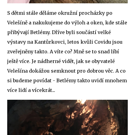
S dětmi stále děláme okružní procházky po
Velešíně a nakukujeme do výloh a oken, kde stále
přibývají Betlémy. Dříve byli součástí velké
výstavy na Kantůrkovci, letos kvůli Covidu jsou
zveřejněny takto. A víte co? Mně se to snad líbí
ještě více. Je nádherné vidět, jak se obyvatelé
Velešína dokážou semknout pro dobrou věc. A co
si budeme povídat - Betlémy takto uvidí mnohem
více lidí a vícekrát...