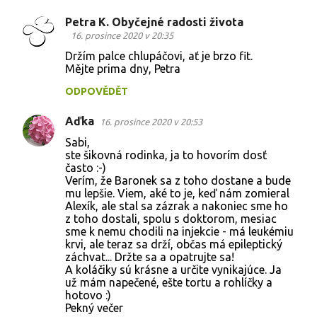
Petra K. Obyčejné radosti života
K
16. prosince 2020 v 20:35
o
Držím palce chlupáčovi, ať je brzo fit.
Mějte prima dny, Petra
m
e
ODPOVĚDĚT
n
Aďka
16. prosince 2020 v 20:53
t
Sabi,
á
ste šikovná rodinka, ja to hovorím dosť
často :-)
ř
Verím, že Baronek sa z toho dostane a bude
e
mu lepšie. Viem, aké to je, keď nám zomieral
Alexík, ale stal sa zázrak a nakoniec sme ho
z toho dostali, spolu s doktorom, mesiac
sme k nemu chodili na injekcie - má leukémiu
krvi, ale teraz sa drží, občas má epileptický
záchvat... Držte sa a opatrujte sa!
A koláčiky sú krásne a určite vynikajúce. Ja
už mám napečené, ešte tortu a rohlíčky a
hotovo :)
Pekný večer