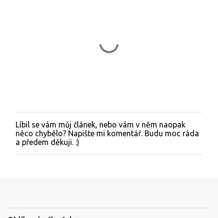
Líbil se vám můj článek, nebo vám v něm naopak
O
něco chybělo? Napište mi komentář. Budu moc ráda
k
a předem děkuji. :)
o
m
e
n
t
o
v
a
t