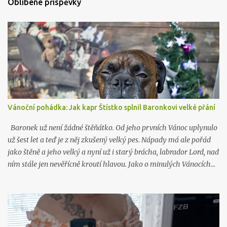
Oblíbené příspěvky
Vánoční pohádka: Jak kapr Štístko splnil Baronkovi velké přání
Baronek už není žádné štěňátko. Od jeho prvních Vánoc uplynulo
už šest let a teď je z něj zkušený velký pes. Nápady má ale pořád
jako štěně a jeho velký a nyní už i starý brácha, labrador Lord, nad
ním stále jen nevěřícně kroutí hlavou. Jako o minulých Vánocích…