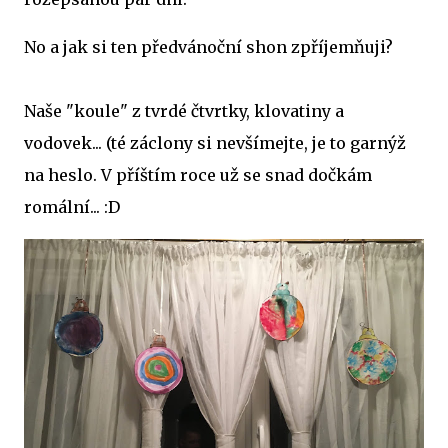
No a jak si ten předvánoční shon zpříjemňuji?
Naše "koule" z tvrdé čtvrtky, klovatiny a
vodovek... (té záclony si nevšímejte, je to garnýž
na heslo. V příštím roce už se snad dočkám
romální... :D