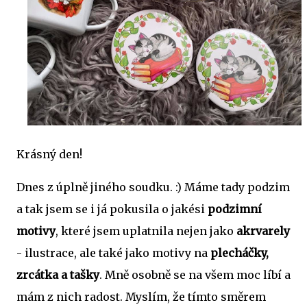
Krásný den!
Dnes z úplně jiného soudku. :) Máme tady podzim
a tak jsem se i já pokusila o jakési
podzimní
motivy
, které jsem uplatnila nejen jako
akrvarely
- ilustrace, ale také jako motivy na
plecháčky,
zrcátka a tašky
. Mně osobně se na všem moc líbí a
mám z nich radost. Myslím, že tímto směrem