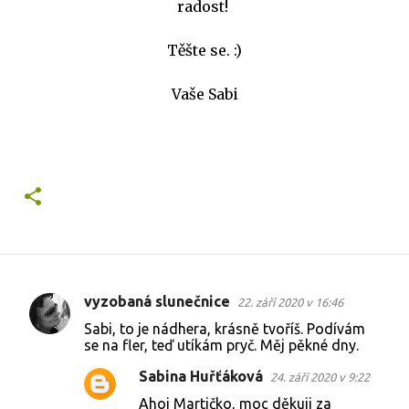
radost!
Těšte se. :)
Vaše Sabi
vyzobaná slunečnice
22. září 2020 v 16:46
K
Sabi, to je nádhera, krásně tvoříš. Podívám
o
se na fler, teď utíkám pryč. Měj pěkné dny.
m
Sabina Huřťáková
24. září 2020 v 9:22
e
Ahoj Martičko, moc děkuji za