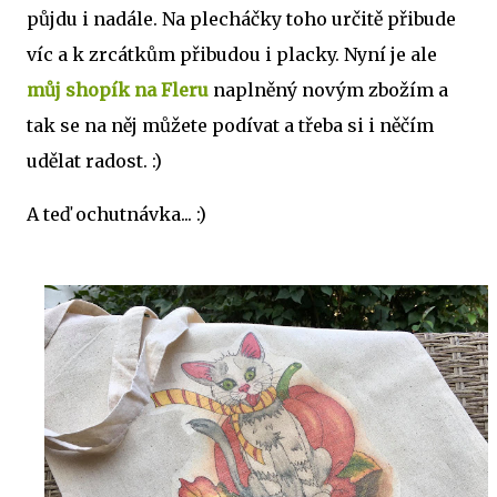
půjdu i nadále. Na plecháčky toho určitě přibude
víc a k zrcátkům přibudou i placky. Nyní je ale
můj shopík na Fleru
naplněný novým zbožím a
tak se na něj můžete podívat a třeba si i něčím
udělat radost. :)
A teď ochutnávka... :)