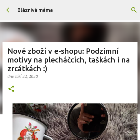
Přeskočit na hlavní obsah
Bláznivá máma
Nové zboží v e-shopu: Podzimní
motivy na plecháčcích, taškách i na
zrcátkách :)
dne
září 22, 2020