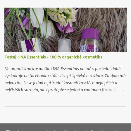
Testuji: INA Essentials - 100 % organická kosmetika
Na organickou kosmetiku INA Essentials na mě v poslední době
vyskakuje na facebooku stále více příspěvků a reklam. Zaujala mě
nejen tím, že se jedná o přírodní kosmetiku z těch nejlepších a
nejčistších surovin, ale i proto, že se jedná o rodinnou firmu. A
takové já ráda podpořím a samozřejmě i vyzkouším. Proto jsem
neváhala ani chviličku a rozhodla se nějaké jejich produkty
otestovat. Firma mě příjemně překvapila, když mi dovolila vybrat
si hned dva jejich výrobky k otestování. A tak jsem se rozhodla, že
vám sem hodím tento článek už nyní, byť to ještě není přímo
Používá technologii služby Blogger