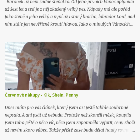
Baronek už není žádné štěňátko. Od jeho prvních Vánoc uplynulo
už šest let a teď je z něj zkušený velký pes. Nápady má ale pořád
jako štěně a jeho velký a nyní už i starý brácha, labrador Lord, nad
ním stále jen nevěřícně kroutí hlavou. Jako o minulých Vánocích…
Červnové nákupy - Kik, Shein, Penny
Dnes mám pro vás článek, který jsem asi ještě takhle souhrnně
nepsala. A ani psát už nebudu. Protože než skončil měsíc, koupila
jsem toho ještě o něco víc, něco jsem zapomněla vyfotit, ceny zboží
už nevím skoro vůbec. Takže příště zase budu dělat hauly rovnou
po nákupu či objednávce.