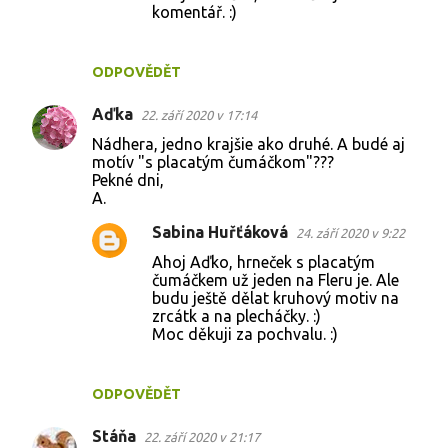
n
komentář. :)
t
á
ODPOVĚDĚT
ř
Aďka
22. září 2020 v 17:14
e
Nádhera, jedno krajšie ako druhé. A budé aj
motív "s placatým čumáčkom"???
Pekné dni,
A.
Sabina Huřťáková
24. září 2020 v 9:22
Ahoj Aďko, hrneček s placatým
čumáčkem už jeden na Fleru je. Ale
budu ještě dělat kruhový motiv na
zrcátk a na plecháčky. :)
Moc děkuji za pochvalu. :)
ODPOVĚDĚT
Stáňa
22. září 2020 v 21:17