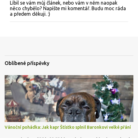
Líbil se vám můj článek, nebo vám v něm naopak
O
něco chybělo? Napište mi komentář. Budu moc ráda
k
a předem děkuji. :)
o
m
e
n
t
o
v
a
t
Oblíbené příspěvky
Vánoční pohádka: Jak kapr Štístko splnil Baronkovi velké přání