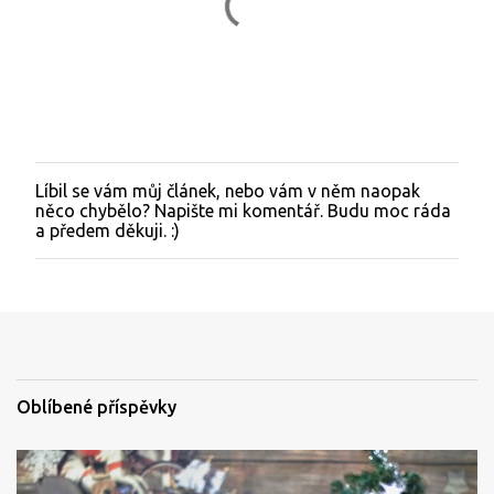
Líbil se vám můj článek, nebo vám v něm naopak
O
něco chybělo? Napište mi komentář. Budu moc ráda
k
a předem děkuji. :)
o
m
e
n
t
o
v
a
t
Oblíbené příspěvky