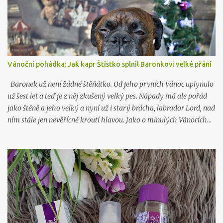
Vánoční pohádka: Jak kapr Štístko splnil Baronkovi velké přání
Baronek už není žádné štěňátko. Od jeho prvních Vánoc uplynulo
už šest let a teď je z něj zkušený velký pes. Nápady má ale pořád
jako štěně a jeho velký a nyní už i starý brácha, labrador Lord, nad
ním stále jen nevěřícně kroutí hlavou. Jako o minulých Vánocích…