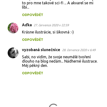
t
to pro mne takové sci-fi ... A akvarel se mi
líbí...
á
ODPOVĚDĚT
ř
e
Aďka
27. července 2020 v 22:59
Krásne ilustrácie, si šikovná :-)
ODPOVĚDĚT
vyzobaná slunečnice
28. července 2020 v 6:49
Sabi, no vidím, že svoje neumělé tvoření
dlouho na blog nedám... Nádherné ilustrace.
Měj pěkný den.
ODPOVĚDĚT