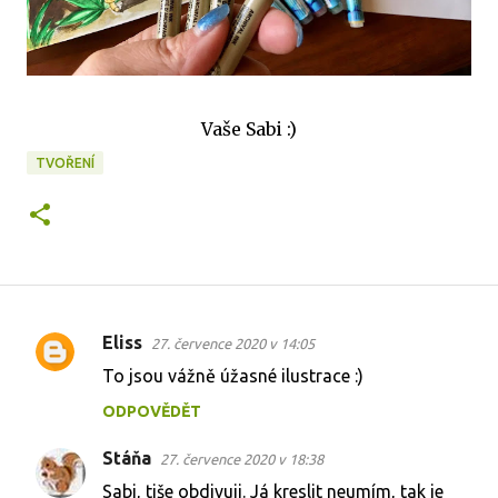
Vaše Sabi :)
TVOŘENÍ
Eliss
27. července 2020 v 14:05
K
To jsou vážně úžasné ilustrace :)
o
ODPOVĚDĚT
m
e
Stáňa
27. července 2020 v 18:38
n
Sabi, tiše obdivuji. Já kreslit neumím, tak je