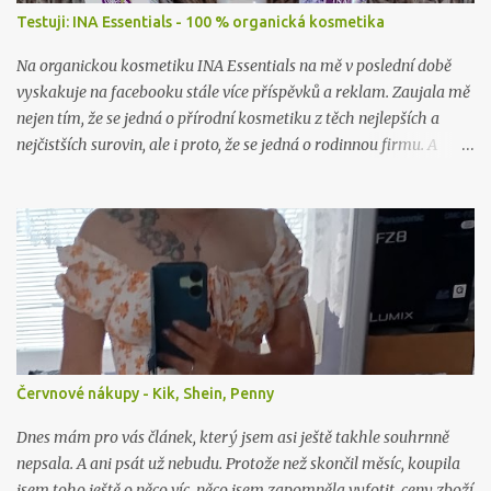
Testuji: INA Essentials - 100 % organická kosmetika
Na organickou kosmetiku INA Essentials na mě v poslední době
vyskakuje na facebooku stále více příspěvků a reklam. Zaujala mě
nejen tím, že se jedná o přírodní kosmetiku z těch nejlepších a
nejčistších surovin, ale i proto, že se jedná o rodinnou firmu. A
takové já ráda podpořím a samozřejmě i vyzkouším. Proto jsem
neváhala ani chviličku a rozhodla se nějaké jejich produkty
otestovat. Firma mě příjemně překvapila, když mi dovolila vybrat
si hned dva jejich výrobky k otestování. A tak jsem se rozhodla, že
vám sem hodím tento článek už nyní, byť to ještě není přímo
recenze. Tu si nechám na později, až budu produkty déle používat,
abych opravdu viděla, co dokážou.
Červnové nákupy - Kik, Shein, Penny
Dnes mám pro vás článek, který jsem asi ještě takhle souhrnně
nepsala. A ani psát už nebudu. Protože než skončil měsíc, koupila
jsem toho ještě o něco víc, něco jsem zapomněla vyfotit, ceny zboží