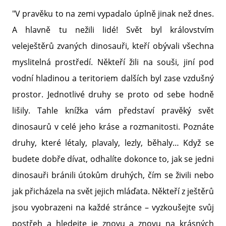
"V pravěku to na zemi vypadalo úplně jinak než dnes.
A hlavně tu nežili lidé! Svět byl královstvím
veleještěrů zvaných dinosauři, kteří obývali všechna
myslitelná prostředí. Někteří žili na souši, jiní pod
vodní hladinou a teritoriem dalších byl zase vzdušný
prostor. Jednotlivé druhy se proto od sebe hodně
lišily. Tahle knížka vám představí pravěký svět
dinosaurů v celé jeho kráse a rozmanitosti. Poznáte
druhy, které létaly, plavaly, lezly, běhaly… Když se
budete dobře dívat, odhalíte dokonce to, jak se jedni
dinosauři bránili útokům druhých, čím se živili nebo
jak přicházela na svět jejich mláďata. Někteří z ještěrů
jsou vyobrazeni na každé stránce – vyzkoušejte svůj
postřeh a hledejte je znovu a znovu na krásných