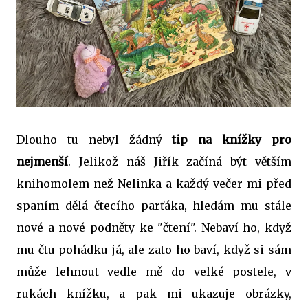
Dlouho tu nebyl žádný
tip na knížky pro
nejmenší
. Jelikož náš Jiřík začíná být větším
knihomolem než Nelinka a každý večer mi před
spaním dělá čtecího parťáka, hledám mu stále
nové a nové podněty ke "čtení". Nebaví ho, když
mu čtu pohádku já, ale zato ho baví, když si sám
může lehnout vedle mě do velké postele, v
rukách knížku, a pak mi ukazuje obrázky,