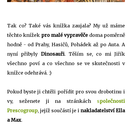
Tak co? Také vás knížka zaujala? My už máme
těchto knížek
pro malé vypravěče
doma poměrně
hodně - od Prahy, Hasičů, Pohádek až po Auta. A
nyní přibyly
Dinosauři
. Těším se, co mi Jiřík
všechno poví a co všechno se ve skutečnosti v
knížce odehrává. :)
Pokud byste ji chtěli pořídit pro svou drobotinu i
vy, seženete ji na stránkách
s
polečnosti
Prescogroup
, jejíž součástí je i
nakladatelství Ella
a Max
.