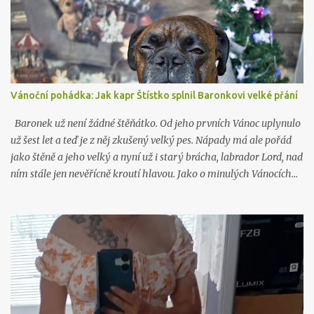
Vánoční pohádka: Jak kapr Štístko splnil Baronkovi velké přání
Baronek už není žádné štěňátko. Od jeho prvních Vánoc uplynulo
už šest let a teď je z něj zkušený velký pes. Nápady má ale pořád
jako štěně a jeho velký a nyní už i starý brácha, labrador Lord, nad
ním stále jen nevěřícně kroutí hlavou. Jako o minulých Vánocích…