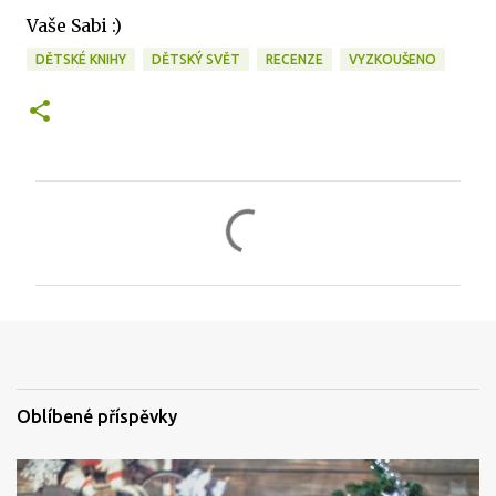
Vaše Sabi :)
DĚTSKÉ KNIHY
DĚTSKÝ SVĚT
RECENZE
VYZKOUŠENO
K
o
m
e
n
t
á
Oblíbené příspěvky
ř
e