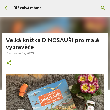
Přeskočit na hlavní obsah
Bláznivá máma
Velká knížka DINOSAUŘI pro malé
vypravěče
dne
března 09, 2020