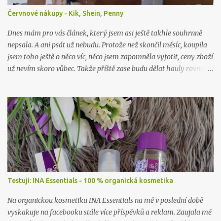
Červnové nákupy - Kik, Shein, Penny
Dnes mám pro vás článek, který jsem asi ještě takhle souhrnně
nepsala. A ani psát už nebudu. Protože než skončil měsíc, koupila
jsem toho ještě o něco víc, něco jsem zapomněla vyfotit, ceny zboží
už nevím skoro vůbec. Takže příště zase budu dělat hauly rovnou
po nákupu či objednávce.
Testuji: INA Essentials - 100 % organická kosmetika
Na organickou kosmetiku INA Essentials na mě v poslední době
vyskakuje na facebooku stále více příspěvků a reklam. Zaujala mě