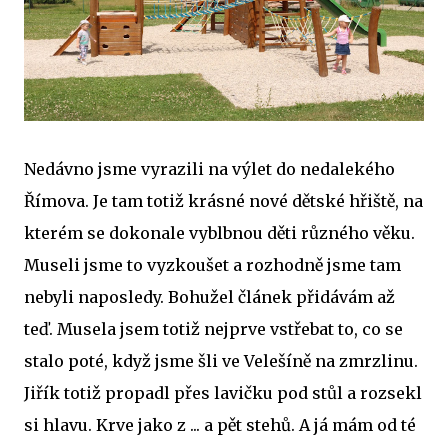
Nedávno jsme vyrazili na výlet do nedalekého
Římova. Je tam totiž krásné nové dětské hřiště, na
kterém se dokonale vyblbnou děti různého věku.
Museli jsme to vyzkoušet a rozhodně jsme tam
nebyli naposledy. Bohužel článek přidávám až
teď. Musela jsem totiž nejprve vstřebat to, co se
stalo poté, když jsme šli ve Velešíně na zmrzlinu.
Jiřík totiž propadl přes lavičku pod stůl a rozsekl
si hlavu. Krve jako z ... a pět stehů. A já mám od té