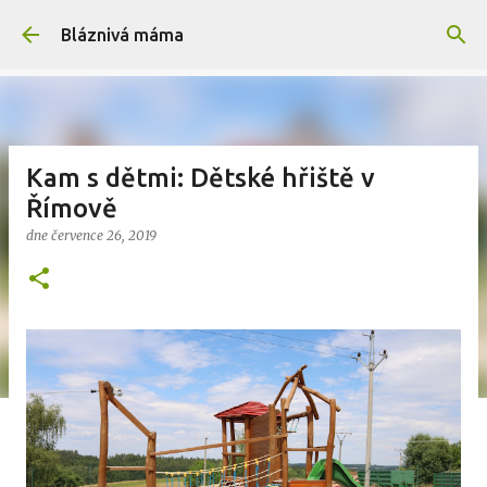
Přeskočit na hlavní obsah
Bláznivá máma
Kam s dětmi: Dětské hřiště v
Římově
dne
července 26, 2019