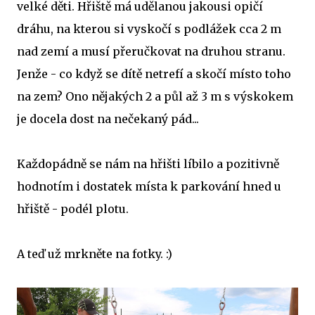
velké děti. Hřiště má udělanou jakousi opičí
dráhu, na kterou si vyskočí s podlážek cca 2 m
nad zemí a musí přeručkovat na druhou stranu.
Jenže - co když se dítě netrefí a skočí místo toho
na zem? Ono nějakých 2 a půl až 3 m s výskokem
je docela dost na nečekaný pád...
Každopádně se nám na hřišti líbilo a pozitivně
hodnotím i dostatek místa k parkování hned u
hřiště - podél plotu.
A teď už mrkněte na fotky. :)