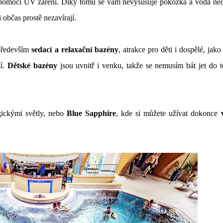
e pomocí UV záření. Díky tomu se vám nevysušuje pokožka a voda ned
i občas prostě nezavírají.
 především
sedací a relaxační bazény
, atrakce pro děti i dospělé, jako
ší.
Dětské bazény
jsou uvnitř i venku, takže se nemusím bát jet do 
ickými světly, nebo
Blue Sapphire
, kde si můžete užívat dokonce