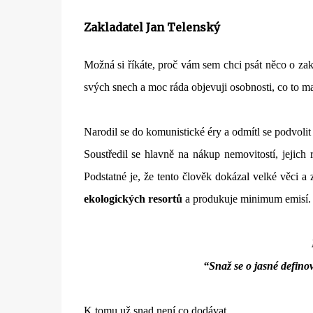
Zakladatel Jan Telenský
Možná si říkáte, proč vám sem chci psát něco o zakl
svých snech a moc ráda objevuji osobnosti, co to m
Narodil se do komunistické éry a odmítl se podvolit
Soustředil se hlavně na nákup nemovitostí, jejic
Podstatné je, že tento člověk dokázal velké věci a
ekologických resortů
a produkuje minimum emisí. V
“Snaž se o jasné defino
K tomu už snad není co dodávat…