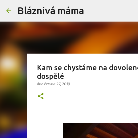
Bláznivá máma
Kam se chystáme na dovolenou
dospělé
dne
června 27, 2019