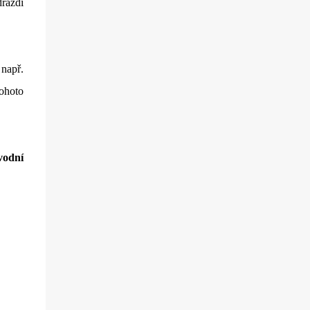
ráždí
chviličku a rozhodla se nějaké jejich
produkty otestovat. Firma mě příjemně
překvapila, když mi dovolila vybrat si hned
dva jejich výrobky k otestování. A tak jsem
 např.
se rozhodla, že vám sem hodím tento článek
tohoto
už nyní, byť to ještě není přímo recenze. Tu si
nechám na později, až budu produkty déle
používat, abych opravdu viděla, co
dokážou.
vodní