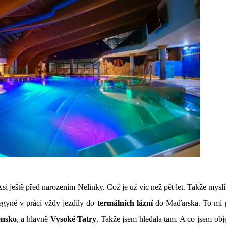
Asi ještě před narozením Nelinky. Což je už víc než pět let. Takže mysl
egyně v práci vždy jezdily do
termálních lázní
do Maďarska. To mi p
ensko
, a hlavně
Vysoké Tatry
. Takže jsem hledala tam. A co jsem obj