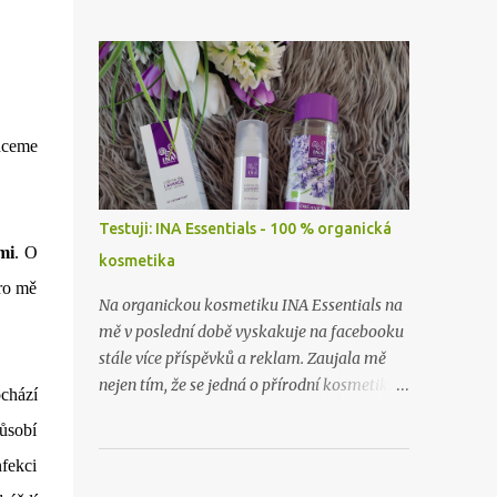
zapomněla vyfotit, ceny zboží už nevím
skoro vůbec. Takže příště zase budu dělat
hauly rovnou po nákupu či objednávce.
hceme
Testuji: INA Essentials - 100 % organická
mi
. O
kosmetika
Pro mě
Na organickou kosmetiku INA Essentials na
mě v poslední době vyskakuje na facebooku
stále více příspěvků a reklam. Zaujala mě
nejen tím, že se jedná o přírodní kosmetiku z
chází
těch nejlepších a nejčistších surovin, ale i
působí
proto, že se jedná o rodinnou firmu. A takové
já ráda podpořím a samozřejmě i
nfekci
vyzkouším. Proto jsem neváhala ani