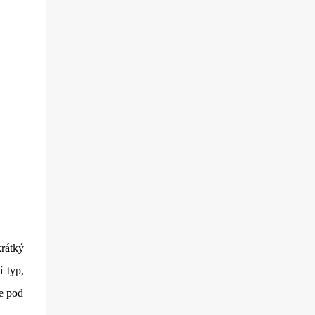
krátký
í typ,
e pod