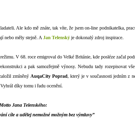
adateli. Ale kdo mě znáte, tak víte, že jsem on-line podnikatelka, prac
ají nebo měly stejně. A
Jan Telenský
je dokonalý zdroj inspirace.
 režimu. V 68. roce emigroval do Velké Británie, kde posléze začal pod
h rekonstrukci a pak samozřejmě výnosy. Nebudu tady rozepisovat vše
 založil zmíněný
AuqaCity Poprad
, který je v současnosti jedním z n
yhrál díky tomu i řadu ocenění.
Motto Jana Telenského:
vání cíle a udělej nemožné možným bez výmluvy”