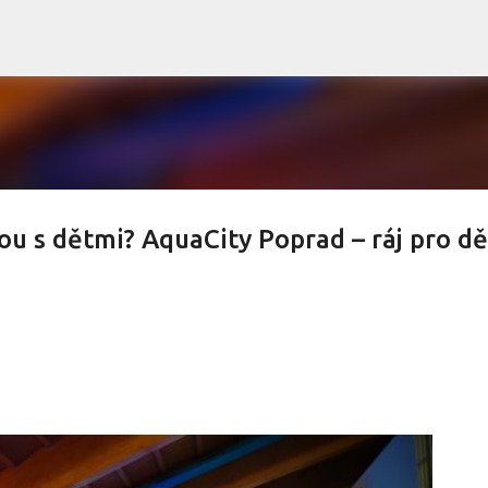
Přeskočit na hlavní obsah
 s dětmi? AquaCity Poprad – ráj pro dět