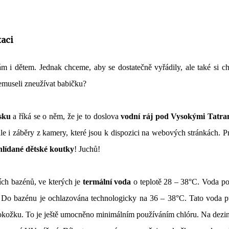
xaci
m i dětem. Jednak chceme, aby se dostatečně vyřádily, ale také si c
emuseli zneužívat babičku?
sku
a říká se o něm, že je to doslova
vodní ráj pod Vysokými Tatra
le i záběry z kamery, které jsou k dispozici na webových stránkách. 
hlídané dětské koutky
! Juchů!
ích bazénů, ve kterých je
termální voda
o teplotě 28 – 38°C. Voda po
°C. Do bazénu je ochlazována technologicky na 36 – 38°C. Tato voda 
 pokožku. To je ještě umocněno minimálním používáním chlóru. Na dezi