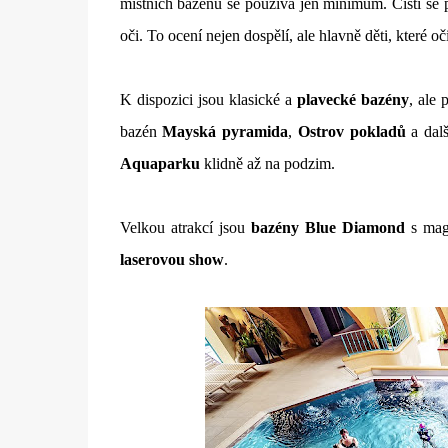
místních bazénů se používá jen minimum. Čistí s
oči. To ocení nejen dospělí, ale hlavně děti, které oč
K dispozici jsou klasické a
plavecké bazény
, ale
bazén
Mayská pyramida
,
Ostrov pokladů
a dal
Aquaparku
klidně až na podzim.
Velkou atrakcí jsou
bazény Blue Diamond
s mag
laserovou show
.