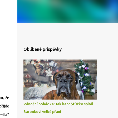
Oblíbené příspěvky
ím, že
Vánoční pohádka: Jak kapr Štístko splnil
řijde
Baronkovi velké přání
evila?