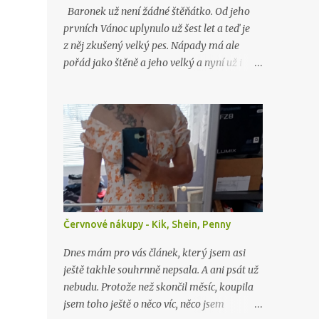
Baronek už není žádné štěňátko. Od jeho
prvních Vánoc uplynulo už šest let a teď je
z něj zkušený velký pes. Nápady má ale
pořád jako štěně a jeho velký a nyní už i
starý brácha, labrador Lord, nad ním stále
jen nevěřícně kroutí hlavou. Jako o minulých
Vánocích…
Červnové nákupy - Kik, Shein, Penny
Dnes mám pro vás článek, který jsem asi
ještě takhle souhrnně nepsala. A ani psát už
nebudu. Protože než skončil měsíc, koupila
jsem toho ještě o něco víc, něco jsem