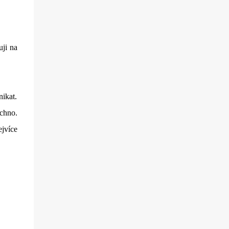
uji na
nikat.
chno.
ejvíce