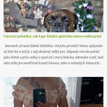
Vánoční pohádka: Jak kapr Štístko splnil Baronkovi velké přání
Baronek už není žádné štěňátko. Od jeho prvních Vánoc uplynulo
už šest let a teď je z něj zkušený velký pes. Nápady má ale pořád
jako štěně a jeho velký a nyní už i starý brácha, labrador Lord, nad
ním stále jen nevěřícně kroutí hlavou. Jako o minulých Vánocích…