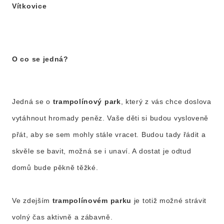
Vítkovice
O co se jedná?
Jedná se o
trampolínový park
, který z vás chce doslova
vytáhnout hromady peněz. Vaše děti si budou vysloveně
přát, aby se sem mohly stále vracet. Budou tady řádit a
skvěle se bavit, možná se i unaví. A dostat je odtud
domů bude pěkně těžké.
Ve zdejším
trampolínovém parku
je totiž možné strávit
volný čas aktivně a zábavně.