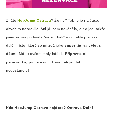
Znáte
HopJump Ostrava
? Že ne? Tak to je na čase,
abych to napravila. Ani já jsem nevěděla, o co jde, takže
jsem se mu podívala "na zoubek" a odhalila pro vás
další místo, které se mi zdá jako
super tip na výlet s
dětmi
. Má to ovšem malý háček.
Připravte si
peněženky
, protože odtud své děti jen tak
nedostanete!
Kde
HopJump Ostrava
najdete?
Ostrava Dolní