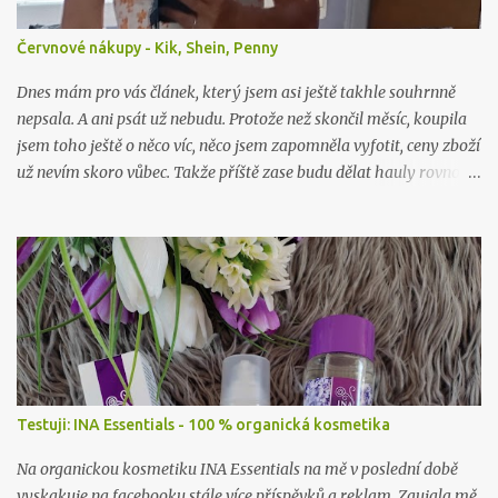
Červnové nákupy - Kik, Shein, Penny
Dnes mám pro vás článek, který jsem asi ještě takhle souhrnně
nepsala. A ani psát už nebudu. Protože než skončil měsíc, koupila
jsem toho ještě o něco víc, něco jsem zapomněla vyfotit, ceny zboží
už nevím skoro vůbec. Takže příště zase budu dělat hauly rovnou
po nákupu či objednávce.
Testuji: INA Essentials - 100 % organická kosmetika
Na organickou kosmetiku INA Essentials na mě v poslední době
vyskakuje na facebooku stále více příspěvků a reklam. Zaujala mě