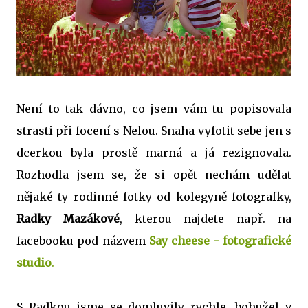
Není to tak dávno, co jsem vám tu popisovala
strasti při focení s Nelou. Snaha vyfotit sebe jen s
dcerkou byla prostě marná a já rezignovala.
Rozhodla jsem se, že si opět nechám udělat
nějaké ty rodinné fotky od kolegyně fotografky,
Radky Mazákové
, kterou najdete např. na
facebooku pod názvem
Say cheese - fotografické
studio
.
S Radkou jsme se domluvily rychle, bohužel v