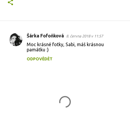
Šárka Fofoňková
8. června 2018 v 11:57
K
Moc krásné fotky, Sabi, máš krásnou
o
památku :)
m
ODPOVĚDĚT
e
n
t
á
ř
e