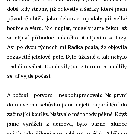
době, kdy stromy již odkvetly a šeříky, které jsem
původně chtěla jako dekoraci opadaly při velké
bouřce a větru. Nic naplat, musely jsme čekat, až
se objeví příhodné místěčko. A objevilo se brzy.
Asi po dvou týdnech mi Radka psala, že objevila
rozkvetlé jetelové pole. Bylo úžasné a tak nebylo
nad čím váhat. Domluvily jsme termín a modlily
se, ať vyjde počasí.
A počasí - potvora - nespolupracovalo. Na první
domluvenou schůzku jsme dojeli naparádění do
začínající bouřky. Naštvalo mě to tedy pěkně. Když
jsme vyráželi z domova, bylo parno, slunce
svítilo jako šílené a na nebi ani mráček. A během