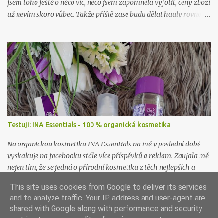
jsem toho ještě o něco víc, něco jsem zapomněla vyfotit, ceny zboží
už nevím skoro vůbec. Takže příště zase budu dělat hauly rovnou
po nákupu či objednávce.
Testuji: INA Essentials - 100 % organická kosmetika
Na organickou kosmetiku INA Essentials na mě v poslední době
vyskakuje na facebooku stále více příspěvků a reklam. Zaujala mě
nejen tím, že se jedná o přírodní kosmetiku z těch nejlepších a
nejčistších surovin, ale i proto, že se jedná o rodinnou firmu. A
This site uses cookies from Google to deliver its services
takové já ráda podpořím a samozřejmě i vyzkouším. Proto jsem
and to analyze traffic. Your IP address and user-agent are
neváhala ani chviličku a rozhodla se nějaké jejich produkty
shared with Google along with performance and security
otestovat. Firma mě příjemně překvapila, když mi dovolila vybrat