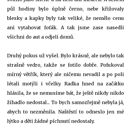
půl hodiny bylo úplně černo, nebe křižovaly
blesky a kapky byly tak veliké, že nemělo cenu
ani vytahovat foťák. A tak jsme zase nasedli
všichni do aut a odjeli domů.
Druhý pokus už vyšel. Bylo krásně, ale nebylo tak
strašně vedro, takže se fotilo dobře. Pofukoval
mírný větřík, který ale ničemu nevadil a po poli
létali motýli i včelky. Radka hned na začátku
hlásila, že se nemusíme bát, že ještě nikdy nikdo
žihadlo nedostal... To bych samozřejmě nebyla já,
abych to nezměnila. Naštěstí to odneslo jen mé
lýtko a děti žádné píchnutí nedostaly.