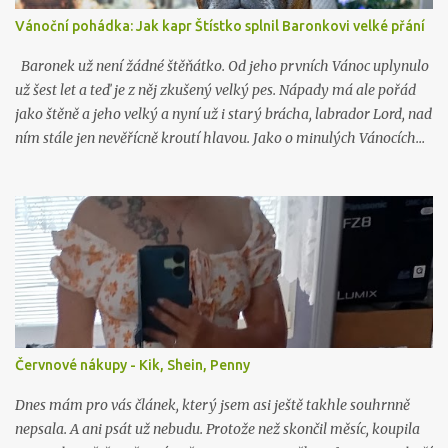
Vánoční pohádka: Jak kapr Štístko splnil Baronkovi velké přání
Baronek už není žádné štěňátko. Od jeho prvních Vánoc uplynulo
už šest let a teď je z něj zkušený velký pes. Nápady má ale pořád
jako štěně a jeho velký a nyní už i starý brácha, labrador Lord, nad
ním stále jen nevěřícně kroutí hlavou. Jako o minulých Vánocích…
Červnové nákupy - Kik, Shein, Penny
Dnes mám pro vás článek, který jsem asi ještě takhle souhrnně
nepsala. A ani psát už nebudu. Protože než skončil měsíc, koupila