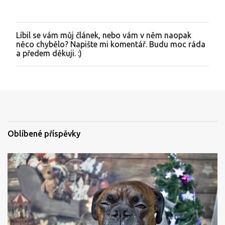
Líbil se vám můj článek, nebo vám v něm naopak
O
něco chybělo? Napište mi komentář. Budu moc ráda
k
a předem děkuji. :)
o
m
e
n
t
o
v
a
t
Oblíbené příspěvky