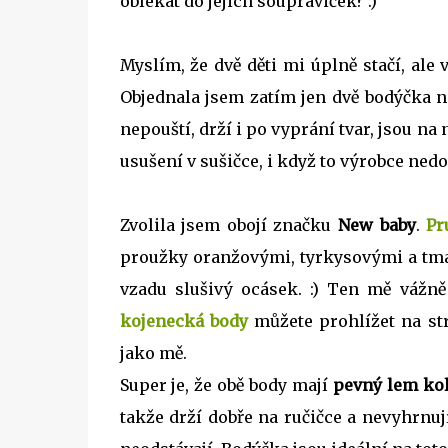
oblékat do jejich soupraviček? :)
Myslím, že dvě děti mi úplně stačí, al
Objednala jsem zatím jen dvě bodýčka n
nepouští, drží i po vyprání tvar, jsou n
usušení v sušičce, i když to výrobce ned
Zvolila jsem obojí značku
New baby
.
Pr
proužky oranžovými, tyrkysovými a t
vzadu slušivý ocásek. :) Ten mě vážně 
kojenecká body
můžete prohlížet na st
jako mě.
Super je, že obě body mají
pevný lem ko
takže drží dobře na ručičce a nevyhrnují