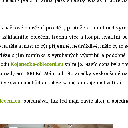
počasí - podzim, zima, jaro. V létě by byla asi moc teplá
značkové oblečení pro děti, protože z toho hned vyros
o základního oblečení trochu více a koupit kvalitní bo
 na těle a musí to být příjemné, nedráždivé, mělo by to s
lézala jim ramínka z vytahaných výstřihů a podobně. 
hodu
Kojenecke-obleceni.eu
splňuje. Navíc cena byla r
romady ani 300 Kč. Mám od této značky vyzkoušené nav
 i ve svém obchůdku, takže za mě spokojenost veliká.
leceni.eu
objednávat, tak teď mají navíc akci,
u objedn