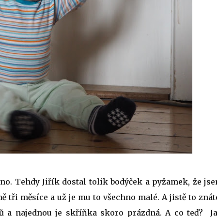
no. Tehdy Jiřík dostal tolik bodýček a pyžamek, že jse
ě tři měsíce a už je mu to všechno malé. A jistě to znát
ů a najednou je skříňka skoro prázdná. A co teď? Ja