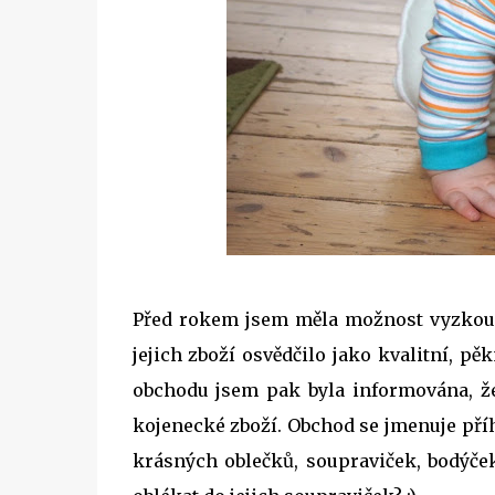
Před rokem jsem měla možnost vyzkouš
jejich zboží osvědčilo jako kvalitní, pě
obchodu jsem pak byla informována, že
kojenecké zboží. Obchod se jmenuje př
krásných oblečků, soupraviček, bodýček.