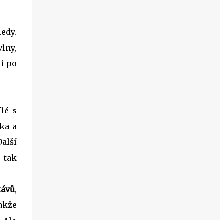
edy.
lny,
 i po
ílé s
ka a
alší
 tak
kávů
,
takže