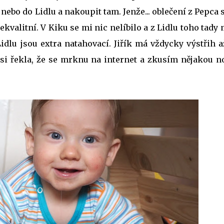
nebo do Lidlu a nakoupit tam. Jenže... oblečení z Pepca 
nekvalitní. V Kiku se mi nic nelíbilo a z Lidlu toho tad
Lidlu jsou extra natahovací. Jiřík má vždycky výstřih 
m si řekla, že se mrknu na internet a zkusím nějakou n