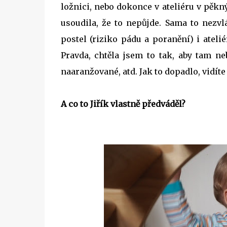
ložnici, nebo dokonce v ateliéru v pěk
usoudila, že to nepůjde. Sama to nezvl
postel (riziko pádu a poranění) i atelié
Pravda, chtěla jsem to tak, aby tam ne
naaranžované, atd. Jak to dopadlo, vidíte 
A co to Jiřík vlastně předváděl?