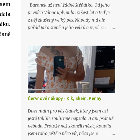
jsem
Baronek už není žádné štěňátko. Od jeho
prvních Vánoc uplynulo už šest let a teď je
dala
z něj zkušený velký pes. Nápady má ale
váku.
pořád jako štěně a jeho velký a nyní už i
ásně
starý brácha, labrador Lord, nad ním stále
jen nevěřícně kroutí hlavou. Jako o minulých
Vánocích…
Červnové nákupy - Kik, Shein, Penny
Dnes mám pro vás článek, který jsem asi
ještě takhle souhrnně nepsala. A ani psát už
nebudu. Protože než skončil měsíc, koupila
jsem toho ještě o něco víc, něco jsem