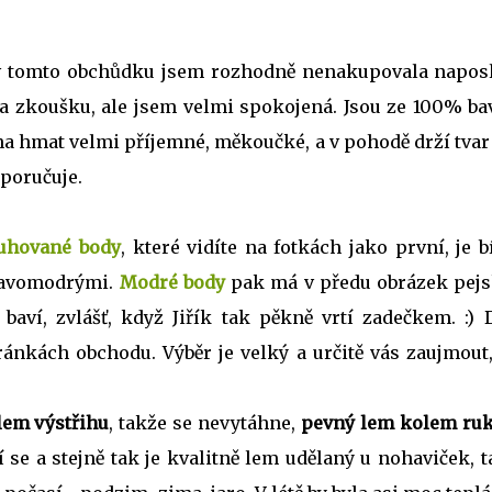
e v tomto obchůdku jsem rozhodně nenakupovala naposl
a zkoušku, ale jsem velmi spokojená. Jsou ze 100% bav
a na hmat velmi příjemné, měkoučké, a v pohodě drží tvar
oporučuje.
uhované body
, které vidíte na fotkách jako první, je b
mavomodrými.
Modré body
pak má v předu obrázek pejs
baví, zvlášť, když Jiřík tak pěkně vrtí zadečkem. :) D
ránkách obchodu. Výběr je velký a určitě vás zaujmout,
lem výstřihu
, takže se nevytáhne,
pevný lem kolem ru
 se a stejně tak je kvalitně lem udělaný u nohaviček, 