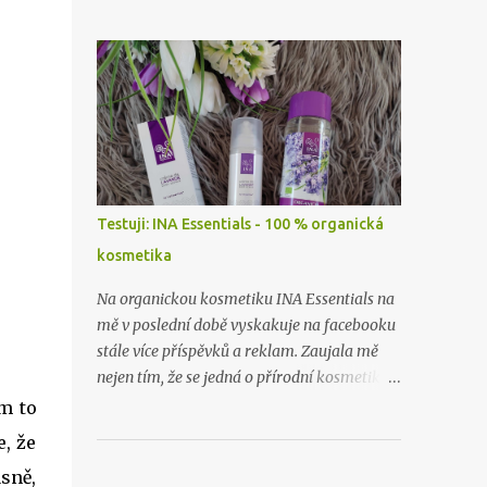
zapomněla vyfotit, ceny zboží už nevím
skoro vůbec. Takže příště zase budu dělat
hauly rovnou po nákupu či objednávce.
Testuji: INA Essentials - 100 % organická
kosmetika
Na organickou kosmetiku INA Essentials na
mě v poslední době vyskakuje na facebooku
stále více příspěvků a reklam. Zaujala mě
nejen tím, že se jedná o přírodní kosmetiku z
těch nejlepších a nejčistších surovin, ale i
m to
proto, že se jedná o rodinnou firmu. A takové
e, že
já ráda podpořím a samozřejmě i
sně,
vyzkouším. Proto jsem neváhala ani