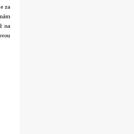
chviličku a rozhodla se nějaké jejich
se za
produkty otestovat. Firma mě příjemně
y mám
překvapila, když mi dovolila vybrat si hned
až na
dva jejich výrobky k otestování. A tak jsem
se rozhodla, že vám sem hodím tento článek
ovou
už nyní, byť to ještě není přímo recenze. Tu si
nechám na později, až budu produkty déle
používat, abych opravdu viděla, co
dokážou.