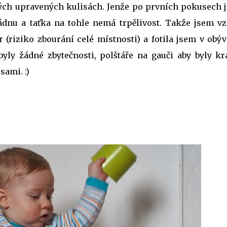
ných upravených kulisách. Jenže po prvních pokusech 
ádnu a taťka na tohle nemá trpělivost. Takže jsem vz
r (riziko zbourání celé místnosti) a fotila jsem v obý
byly žádné zbytečnosti, polštáře na gauči aby byly kr
sami. :)