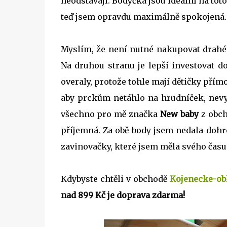
neodstávají. Bodýčka jsou ideální na toto 
teď jsem opravdu maximálně spokojená.
Myslím, že není nutné nakupovat drahé 
Na druhou stranu je lepší investovat d
overaly, protože tohle mají dětičky přímo
aby prckům netáhlo na hrudníček, nevy
všechno pro mě značka
New baby
z obc
příjemná. Za obě body jsem nedala doh
zavinovačky, které jsem měla svého času
Kdybyste chtěli v obchodě
Kojenecke-ob
nad 899 Kč je doprava zdarma!