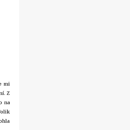
e mi
ní. Z
o na
Tolik
mohla