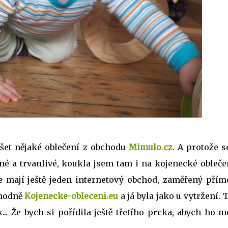
et nějaké oblečení z obchodu
Mimulo.cz
. A protože s
kné a trvanlivé, koukla jsem tam i na kojenecké obleče
 mají ještě jeden internetový obchod, zaměřený přím
íhodně
Kojenecke-obleceni.eu
a já byla jako u vytržení. 
.. Že bych si pořídila ještě třetího prcka, abych ho 