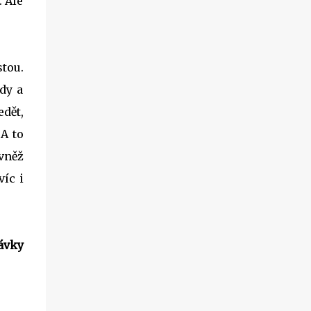
. Ale
tou.
dy a
edět,
A to
ovněž
íc i
ávky