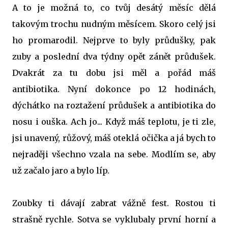
A to je možná to, co tvůj desátý měsíc dělá
takovým trochu nudným měsícem. Skoro celý jsi
ho promarodil. Nejprve to byly průdušky, pak
zuby a poslední dva týdny opět zánět průdušek.
Dvakrát za tu dobu jsi měl a pořád máš
antibiotika. Nyní dokonce po 12 hodinách,
dýchátko na roztažení průdušek a antibiotika do
nosu i ouška. Ach jo... Když máš teplotu, je ti zle,
jsi unavený, růžový, máš oteklá očička a já bych to
nejraději všechno vzala na sebe. Modlím se, aby
už začalo jaro a bylo líp.
Zoubky ti dávají zabrat vážně fest. Rostou ti
strašně rychle. Sotva se vyklubaly první horní a