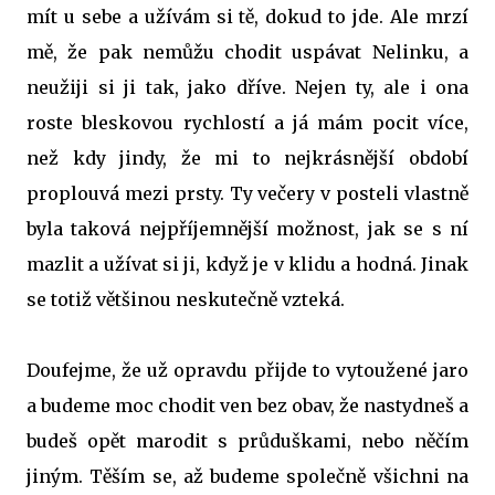
mít u sebe a užívám si tě, dokud to jde. Ale mrzí
mě, že pak nemůžu chodit uspávat Nelinku, a
neužiji si ji tak, jako dříve. Nejen ty, ale i ona
roste bleskovou rychlostí a já mám pocit více,
než kdy jindy, že mi to nejkrásnější období
proplouvá mezi prsty. Ty večery v posteli vlastně
byla taková nejpříjemnější možnost, jak se s ní
mazlit a užívat si ji, když je v klidu a hodná. Jinak
se totiž většinou neskutečně vzteká.
Doufejme, že už opravdu přijde to vytoužené jaro
a budeme moc chodit ven bez obav, že nastydneš a
budeš opět marodit s průduškami, nebo něčím
jiným. Těším se, až budeme společně všichni na