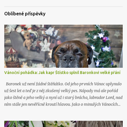
t
á
Oblíbené příspěvky
ř
e
Vánoční pohádka: Jak kapr Štístko splnil Baronkovi velké přání
Baronek už není žádné štěňátko. Od jeho prvních Vánoc uplynulo
už šest let a teď je z něj zkušený velký pes. Nápady má ale pořád
jako štěně a jeho velký a nyní už i starý brácha, labrador Lord, nad
ním stále jen nevěřícně kroutí hlavou. Jako o minulých Vánocích…