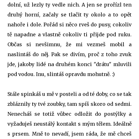
dolní, už lezly ty vedle nich. A jen se prořízl ten
druhý horní, začaly se tlačit ty okolo a to opět
nahoře i dole. Pořád si něco rveš do pusy, cokoliv
tě napadne a vlastně cokoliv ti přijde pod ruku.
Občas si nevšimnu, že mi vezmeš mobil a
naslintáš do něj. Pak se divím, proč z toho zvuk
jde, jakoby lidé na druhém konci "drátu" mluvili
pod vodou. Inu, slintáš opravdu mohutně. :)
Stále spinkáš u mě v posteli a od té doby, co se tak
zbláznily ty tvé zoubky, tam spíš skoro od sedmi.
Nenecháš se totiž vůbec odložit do postýlky a
vyžaduješ neustálý kontakt s mým tělem. Ideálně
s prsem. Mně to nevadí, jsem ráda, že mě chceš