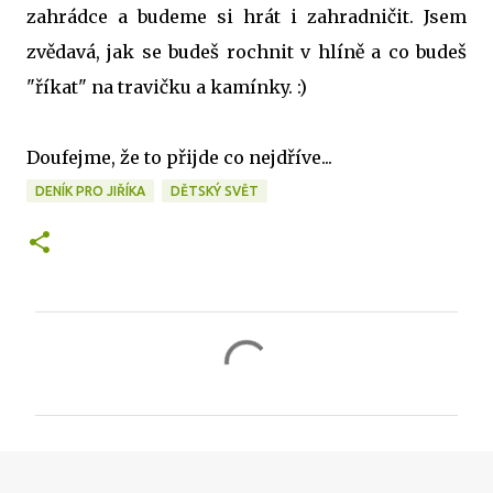
zahrádce a budeme si hrát i zahradničit. Jsem
zvědavá, jak se budeš rochnit v hlíně a co budeš
"říkat" na travičku a kamínky. :)
Doufejme, že to přijde co nejdříve...
DENÍK PRO JIŘÍKA
DĚTSKÝ SVĚT
K
o
m
e
n