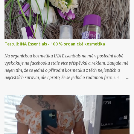
Testuji: INA Essentials - 100 % organická kosmetika
Na organickou kosmetiku INA Essentials na mě v poslední době
vyskakuje na facebooku stále více příspěvků a reklam. Zaujala mě
nejen tím, že se jedná o přírodní kosmetiku z těch nejlepších a
nejčistších surovin, ale i proto, že se jedná o rodinnou firmu. A
takové já ráda podpořím a samozřejmě i vyzkouším. Proto jsem
neváhala ani chviličku a rozhodla se nějaké jejich produkty
otestovat. Firma mě příjemně překvapila, když mi dovolila vybrat
si hned dva jejich výrobky k otestování. A tak jsem se rozhodla, že
vám sem hodím tento článek už nyní, byť to ještě není přímo
recenze. Tu si nechám na později, až budu produkty déle používat,
abych opravdu viděla, co dokážou.