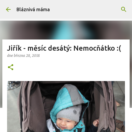
Přeskočit na hlavní obsah
Bláznivá máma
Jiřík - měsíc desátý: Nemocňátko :(
dne
března 28, 2018