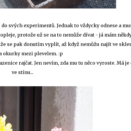
l do svých experimentů. Jednak to vždycky odnese a mu
 propleje, protože už se na to nemůže dívat - já mám někd
kže se pak donutím vyplít, až když nemůžu najít ve skle
 a okurky mezi plevelem. :p
azenice rajčat. Jen nevím, zda mu tu něco vyroste. Má je
ve stínu...