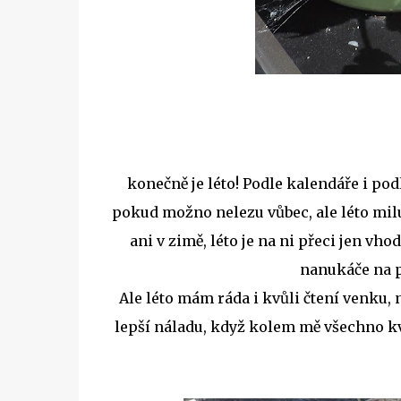
konečně je léto! Podle kalendáře i pod
pokud možno nelezu vůbec, ale léto milu
ani v zimě, léto je na ni přeci jen vh
nanukáče na p
Ale léto mám ráda i kvůli čtení venku,
lepší náladu, když kolem mě všechno k