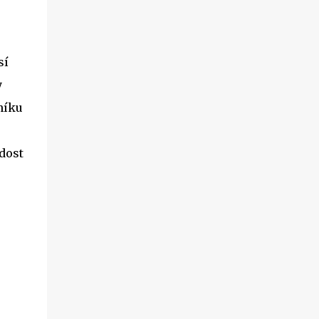
sí
y
níku
 dost