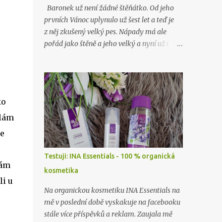
Baronek už není žádné štěňátko. Od jeho
prvních Vánoc uplynulo už šest let a teď je
z něj zkušený velký pes. Nápady má ale
pořád jako štěně a jeho velký a nyní už i
starý brácha, labrador Lord, nad ním stále
jen nevěřícně kroutí hlavou. Jako o minulých
Vánocích…
ko
olám
ce
Testuji: INA Essentials - 100 % organická
mám
kosmetika
li u
Na organickou kosmetiku INA Essentials na
mě v poslední době vyskakuje na facebooku
stále více příspěvků a reklam. Zaujala mě