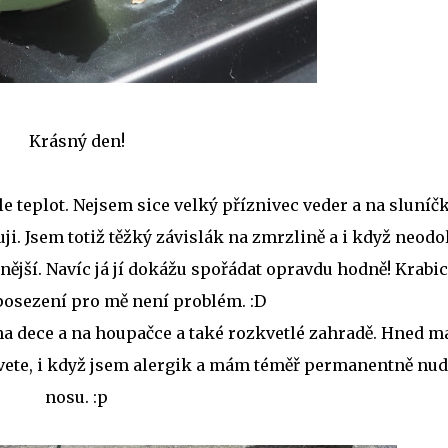
Krásný den!
le teplot. Nejsem sice velký příznivec veder a na sluníč
ji. Jsem totiž těžký závislák na zmrzlině a i když neod
odnější. Navíc já jí dokážu spořádat opravdu hodně! Krabi
osezení pro mě není problém. :D
 na dece a na houpačce a také rozkvetlé zahradě. Hned 
vete, i když jsem alergik a mám téměř permanentně nud
nosu. :p