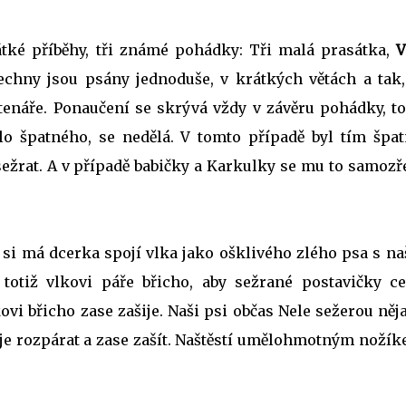
átké příběhy, tři známé pohádky: Tři malá prasátka,
V
echny jsou psány jednoduše, v krátkých větách a tak,
tenáře. Ponaučení se skrývá vždy v závěru pohádky, to
álo špatného, se nedělá. V tomto případě byl tím špa
 sežrat. A v případě babičky a Karkulky se mu to samoz
 si má dcerka spojí vlka jako ošklivého zlého psa s n
otiž vlkovi páře břicho, aby sežrané postavičky ce
vi břicho zase zašije. Naši psi občas Nele sežerou ně
 je rozpárat a zase zašít. Naštěstí umělohmotným nožík