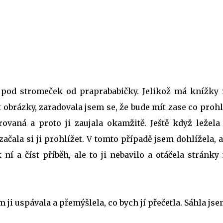
pod stromeček od praprababičky. Jelikož má knížky 
 obrázky, zaradovala jsem se, že bude mít zase co prohl
trovaná a proto ji zaujala okamžitě. Ještě když ležela
ačala si ji prohlížet. V tomto případě jsem dohlížela, a
ní a číst příběh, ale to ji nebavilo a otáčela stránk
 ji uspávala a přemýšlela, co bych jí přečetla. Sáhla js