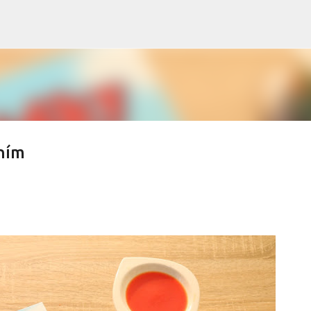
Přeskočit na hlavní obsah
ním