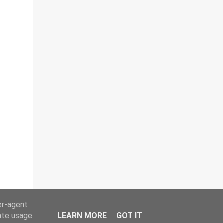
er-agent
rate usage
LEARN MORE
GOT IT