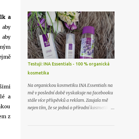
zapomněla vyfotit, ceny zboží už nevím
skoro vůbec. Takže příště zase budu dělat
hauly rovnou po nákupu či objednávce.
lk a
 aby
 aby
tným
řejmě
Testuji: INA Essentials - 100 % organická
kosmetika
Na organickou kosmetiku INA Essentials na
ašimi
mě v poslední době vyskakuje na facebooku
lé a
stále více příspěvků a reklam. Zaujala mě
jakou
nejen tím, že se jedná o přírodní kosmetiku z
těch nejlepších a nejčistších surovin, ale i
em z
proto, že se jedná o rodinnou firmu. A takové
já ráda podpořím a samozřejmě i
vyzkouším. Proto jsem neváhala ani