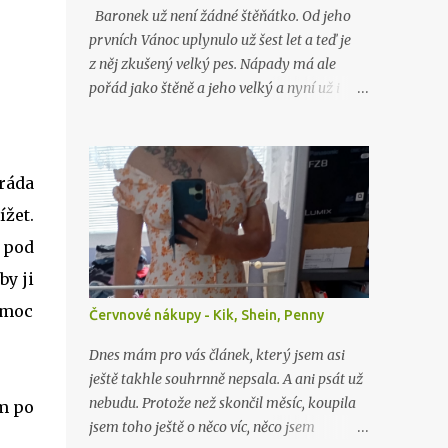
Baronek už není žádné štěňátko. Od jeho
prvních Vánoc uplynulo už šest let a teď je
z něj zkušený velký pes. Nápady má ale
pořád jako štěně a jeho velký a nyní už i
starý brácha, labrador Lord, nad ním stále
jen nevěřícně kroutí hlavou. Jako o minulých
Vánocích…
ráda
ížet.
 pod
by ji
y moc
Červnové nákupy - Kik, Shein, Penny
Dnes mám pro vás článek, který jsem asi
ještě takhle souhrnně nepsala. A ani psát už
nebudu. Protože než skončil měsíc, koupila
em po
jsem toho ještě o něco víc, něco jsem