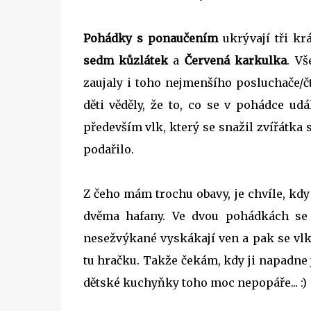
Pohádky s ponaučením
ukrývají tři kr
sedm kůzlátek
a
Červená karkulka
. Vš
zaujaly i toho nejmenšího posluchače/č
děti věděly, že to, co se v pohádce ud
především vlk, který se snažil zvířátka
podařilo.
Z čeho mám trochu obavy, je chvíle, kdy
dvěma hafany. Ve dvou pohádkách se t
nesežvýkané vyskákají ven a pak se vlko
tu hračku. Takže čekám, kdy ji napadne
dětské kuchyňky toho moc nepopáře... :)