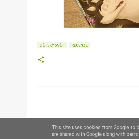
DĚTSKÝ SVĚT
RECENZE
K
o
m
e
This site uses cookies from Google to de
n
are shared with Google along with perfo