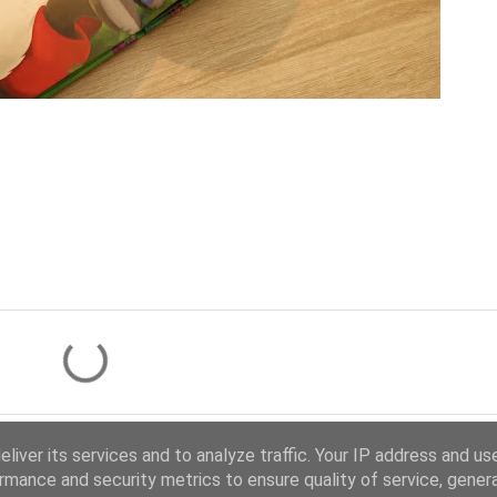
liver its services and to analyze traffic. Your IP address and us
rmance and security metrics to ensure quality of service, gene