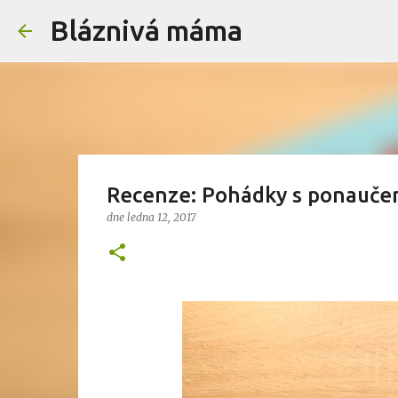
Bláznivá máma
Recenze: Pohádky s ponauče
dne
ledna 12, 2017