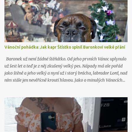
Vánoční pohádka: Jak kapr Štístko splnil Baronkovi velké přání
Baronek už není žádné štěňátko. Od jeho prvních Vánoc uplynulo
už šest let a teď je z něj zkušený velký pes. Nápady má ale pořád
jako štěně a jeho velký a nyní už i starý brácha, labrador Lord, nad
ním stále jen nevěřícně kroutí hlavou. Jako o minulých Vánocích…