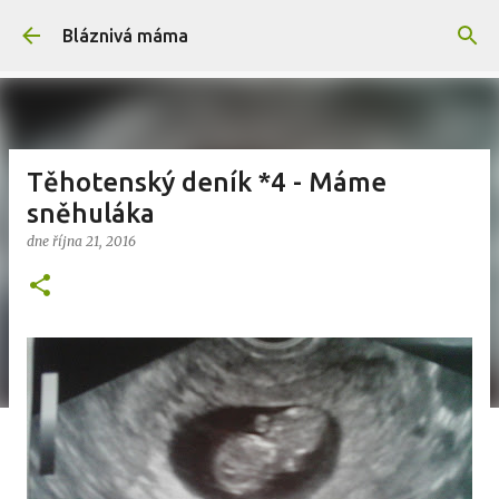
Přeskočit na hlavní obsah
Bláznivá máma
Těhotenský deník *4 - Máme
sněhuláka
dne
října 21, 2016