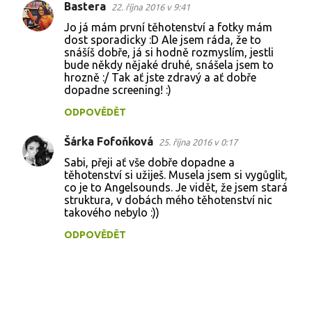
Bastera
n
22. října 2016 v 9:41
t
Jo já mám první těhotenství a fotky mám
dost sporadicky :D Ale jsem ráda, že to
á
snášíš dobře, já si hodně rozmyslím, jestli
bude někdy nějaké druhé, snášela jsem to
ř
hrozně :/ Tak ať jste zdravý a ať dobře
e
dopadne screening! :)
ODPOVĚDĚT
Šárka Fofoňková
25. října 2016 v 0:17
Sabi, přeji ať vše dobře dopadne a
těhotenství si užiješ. Musela jsem si vygůglit,
co je to Angelsounds. Je vidět, že jsem stará
struktura, v dobách mého těhotenství nic
takového nebylo :))
ODPOVĚDĚT