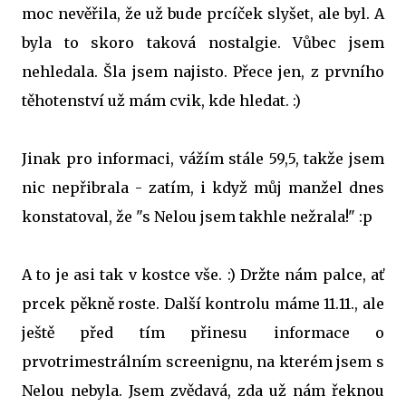
moc nevěřila, že už bude prcíček slyšet, ale byl. A
byla to skoro taková nostalgie. Vůbec jsem
nehledala. Šla jsem najisto. Přece jen, z prvního
těhotenství už mám cvik, kde hledat. :)
Jinak pro informaci, vážím stále 59,5, takže jsem
nic nepřibrala - zatím, i když můj manžel dnes
konstatoval, že "s Nelou jsem takhle nežrala!" :p
A to je asi tak v kostce vše. :) Držte nám palce, ať
prcek pěkně roste. Další kontrolu máme 11.11., ale
ještě před tím přinesu informace o
prvotrimestrálním screenignu, na kterém jsem s
Nelou nebyla. Jsem zvědavá, zda už nám řeknou