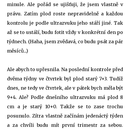
minule. Ale pořád se ujišťuji, že jsem vlastně v
právu. Zatím plod roste nepravidelně a každou
kontrolu je podle ultrazvuku jeho stáří jiné. Tak
až se to ustálí, budu fotit vždy v konkrétní den po
týdnech. (Haha, jsem zvědavá, co budu psát za pár
měsíců...)
Ale abych to upřesnila. Na poslední kontrole před
dvěma týdny ve čtvrtek byl plod starý 7+3. Tudíž
dnes, ne tedy ve čtvrtek, ale v pátek bych měla být
9+4. Ale? Podle dnešního ultrazvuku má plod 8
cm a je starý 10+0. Takže se to zase trochu
posunulo. Zítra vlastně začínám jedenáctý týden
a za chvíli budu mít první trimestr za sebou.