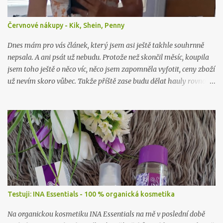
Červnové nákupy - Kik, Shein, Penny
Dnes mám pro vás článek, který jsem asi ještě takhle souhrnně
nepsala. A ani psát už nebudu. Protože než skončil měsíc, koupila
jsem toho ještě o něco víc, něco jsem zapomněla vyfotit, ceny zboží
už nevím skoro vůbec. Takže příště zase budu dělat hauly rovnou
po nákupu či objednávce.
Testuji: INA Essentials - 100 % organická kosmetika
Na organickou kosmetiku INA Essentials na mě v poslední době