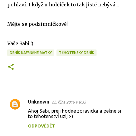
pohlaví. I když u holčiček to tak jisté nebývá....
Mějte se podzimníčkově!
Vaše Sabi :)
DENÍK NAFRNĚNÉ MATKY
TĚHOTENSKÝ DENÍK
Unknown
22. října 2016 v 8:33
K
Ahoj Sabi, preji hodne zdravicka a pekne si
o
to tehotenstvi uzij :-)
m
ODPOVĚDĚT
e