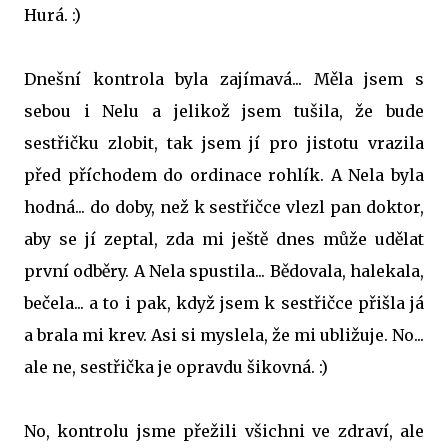
Hurá. :)
Dnešní kontrola byla zajímavá... Měla jsem s
sebou i Nelu a jelikož jsem tušila, že bude
sestřičku zlobit, tak jsem jí pro jistotu vrazila
před příchodem do ordinace rohlík. A Nela byla
hodná... do doby, než k sestřičce vlezl pan doktor,
aby se jí zeptal, zda mi ještě dnes může udělat
první odběry. A Nela spustila... Bědovala, halekala,
bečela... a to i pak, když jsem k sestřičce přišla já
a brala mi krev. Asi si myslela, že mi ubližuje. No...
ale ne, sestřička je opravdu šikovná. :)
No, kontrolu jsme přežili všichni ve zdraví, ale