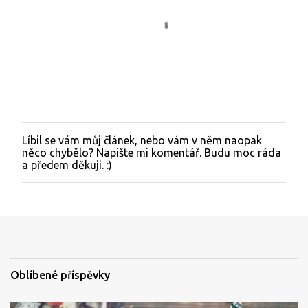
Líbil se vám můj článek, nebo vám v něm naopak
O
něco chybělo? Napište mi komentář. Budu moc ráda
k
a předem děkuji. :)
o
m
e
n
t
o
v
a
t
Oblíbené příspěvky