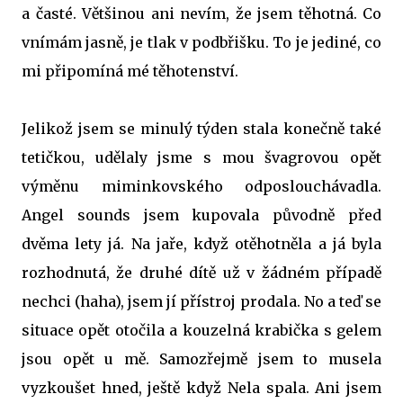
a časté. Většinou ani nevím, že jsem těhotná. Co
vnímám jasně, je tlak v podbřišku. To je jediné, co
mi připomíná mé těhotenství.
Jelikož jsem se minulý týden stala konečně také
tetičkou, udělaly jsme s mou švagrovou opět
výměnu miminkovského odposlouchávadla.
Angel sounds jsem kupovala původně před
dvěma lety já. Na jaře, když otěhotněla a já byla
rozhodnutá, že druhé dítě už v žádném případě
nechci (haha), jsem jí přístroj prodala. No a teď se
situace opět otočila a kouzelná krabička s gelem
jsou opět u mě. Samozřejmě jsem to musela
vyzkoušet hned, ještě když Nela spala. Ani jsem