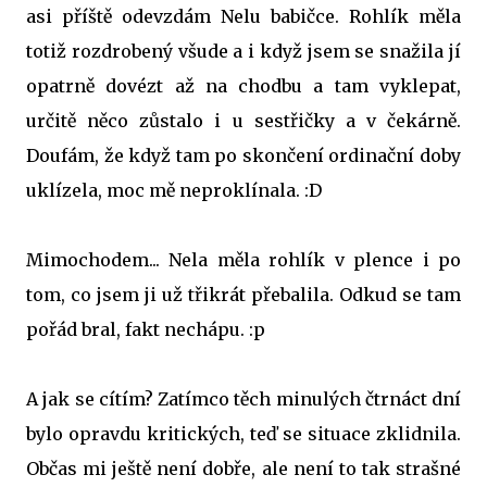
asi příště odevzdám Nelu babičce. Rohlík měla
totiž rozdrobený všude a i když jsem se snažila jí
opatrně dovézt až na chodbu a tam vyklepat,
určitě něco zůstalo i u sestřičky a v čekárně.
Doufám, že když tam po skončení ordinační doby
uklízela, moc mě neproklínala. :D
Mimochodem... Nela měla rohlík v plence i po
tom, co jsem ji už třikrát přebalila. Odkud se tam
pořád bral, fakt nechápu. :p
A jak se cítím? Zatímco těch minulých čtrnáct dní
bylo opravdu kritických, teď se situace zklidnila.
Občas mi ještě není dobře, ale není to tak strašné