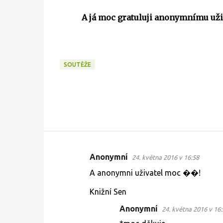
A já moc gratuluji anonymnímu uživ
SOUTĚŽE
Anonymní
24. května 2016 v 16:58
K
A anonymni uživatel moc ��!
o
m
Knižní Sen
e
Anonymní
24. května 2016 v 16:
n