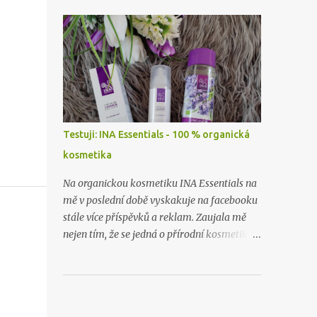
skoro vůbec. Takže příště zase budu dělat
hauly rovnou po nákupu či objednávce.
Testuji: INA Essentials - 100 % organická
kosmetika
Na organickou kosmetiku INA Essentials na
mě v poslední době vyskakuje na facebooku
stále více příspěvků a reklam. Zaujala mě
nejen tím, že se jedná o přírodní kosmetiku z
těch nejlepších a nejčistších surovin, ale i
proto, že se jedná o rodinnou firmu. A takové
já ráda podpořím a samozřejmě i
vyzkouším. Proto jsem neváhala ani