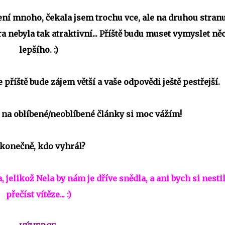
ení mnoho, čekala jsem trochu vce, ale na druhou stran
 nebyla tak atraktivní... Příště budu muset vymyslet ně
lepšího. :)
e příště bude zájem větší a vaše odpovědi ještě pestřejší.
 na oblíbené/neoblíbené články si moc vážím!
 konečně, kdo vyhrál?
elikož Nela by nám je dříve snědla, a ani bych si nesti
přečíst vítěze... :)