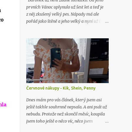
Baronek už není žádné štěňátko. Od jeho
prvních Vánoc uplynulo už šest let a teď je
u
z něj zkušený velký pes. Nápady má ale
co
pořád jako štěně a jeho velký a nyní už i
starý brácha, labrador Lord, nad ním stále
jen nevěřícně kroutí hlavou. Jako o minulých
Vánocích…
Červnové nákupy - Kik, Shein, Penny
Dnes mám pro vás článek, který jsem asi
hla
ještě takhle souhrnně nepsala. A ani psát už
nebudu. Protože než skončil měsíc, koupila
jsem toho ještě o něco víc, něco jsem
zapomněla vyfotit, ceny zboží už nevím