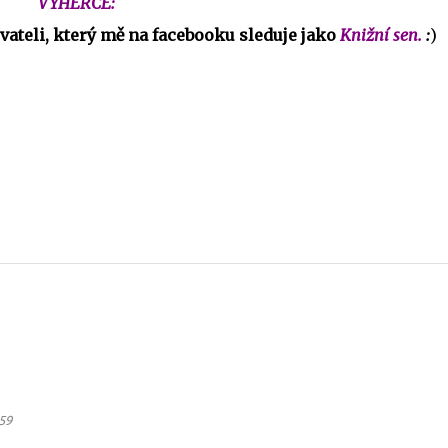
VÝHERCE:
ateli, který mě na facebooku sleduje jako
Knižní sen.
:
)
59