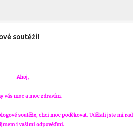
Přeskočit na hlavní obsah
ové soutěži!
Ahoj,
y vás moc a moc zdravím.
 blogové soutěže, chci moc poděkovat. Udělali jste mi rad
ájmem i vašimi odpověďmi.