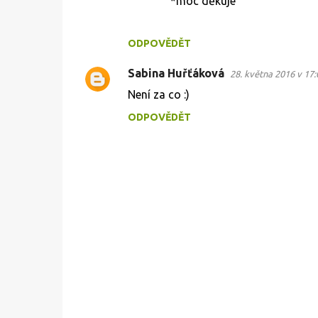
*moc děkuje
t
á
ODPOVĚDĚT
ř
e
Sabina Huřťáková
28. května 2016 v 17:
Není za co :)
ODPOVĚDĚT