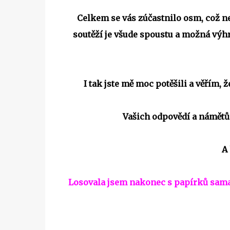
Celkem se vás zúčastnilo osm, což n
soutěží je všude spoustu a možná výhra
I tak jste mě moc potěšili a věřím, ž
Vašich odpovědí a námětů
A
Losovala jsem nakonec s papírků sama, j