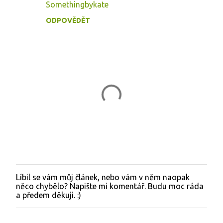
Somethingbykate
ODPOVĚDĚT
Líbil se vám můj článek, nebo vám v něm naopak
O
něco chybělo? Napište mi komentář. Budu moc ráda
k
a předem děkuji. :)
o
m
e