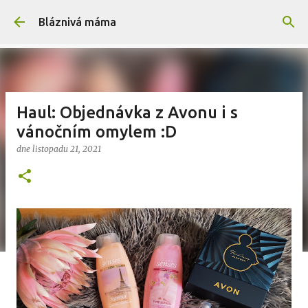
Přeskočit na hlavní obsah
Bláznivá máma
Haul: Objednávka z Avonu i s
vánočním omylem :D
dne
listopadu 21, 2021