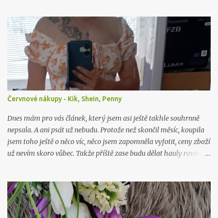
Červnové nákupy - Kik, Shein, Penny
Dnes mám pro vás článek, který jsem asi ještě takhle souhrnně
nepsala. A ani psát už nebudu. Protože než skončil měsíc, koupila
jsem toho ještě o něco víc, něco jsem zapomněla vyfotit, ceny zboží
už nevím skoro vůbec. Takže příště zase budu dělat hauly rovnou
po nákupu či objednávce.