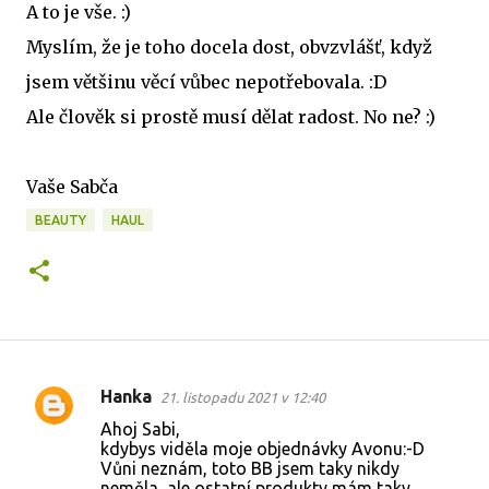
A to je vše. :)
Myslím, že je toho docela dost, obvzvlášť, když
jsem většinu věcí vůbec nepotřebovala. :D
Ale člověk si prostě musí dělat radost. No ne? :)
Vaše Sabča
BEAUTY
HAUL
Hanka
21. listopadu 2021 v 12:40
K
Ahoj Sabi,
o
kdybys viděla moje objednávky Avonu:-D
Vůni neznám, toto BB jsem taky nikdy
m
neměla, ale ostatní produkty mám taky