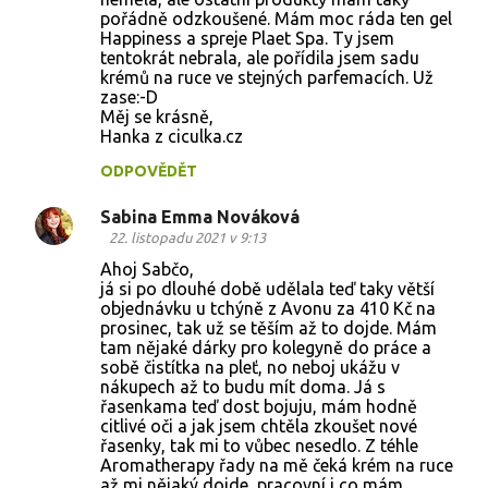
e
pořádně odzkoušené. Mám moc ráda ten gel
Happiness a spreje Plaet Spa. Ty jsem
n
tentokrát nebrala, ale pořídila jsem sadu
t
krémů na ruce ve stejných parfemacích. Už
zase:-D
á
Měj se krásně,
ř
Hanka z ciculka.cz
e
ODPOVĚDĚT
Sabina Emma Nováková
22. listopadu 2021 v 9:13
Ahoj Sabčo,
já si po dlouhé době udělala teď taky větší
objednávku u tchýně z Avonu za 410 Kč na
prosinec, tak už se těším až to dojde. Mám
tam nějaké dárky pro kolegyně do práce a
sobě čistítka na pleť, no neboj ukážu v
nákupech až to budu mít doma. Já s
řasenkama teď dost bojuju, mám hodně
citlivé oči a jak jsem chtěla zkoušet nové
řasenky, tak mi to vůbec nesedlo. Z téhle
Aromatherapy řady na mě čeká krém na ruce
až mi nějaký dojde, pracovní i co mám