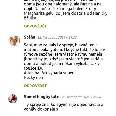
doma jsou oba nalomený, ale furt ne a ne
dojít. Na mě tu čeká mega balení Fruity
Margharita gelu, co jsem dostala od Haničky
číčulky.
ODPOVĚDĚT
Stáňa
22. listopadu 2021 v 21:25
Sabi, mne zaujaly ty spreje, hlavně ten s
mátou a eukalyptem. I když je fakt, že loni v
rýmové sezóně jsem vlastně rýmu neměla
(bodejť by jo, když jsem vlastně jen seděla
doma a pokud jsem někam vylezla, tak v
roušce :D).
A ten balíček vypadá super.
Hezký den
ODPOVĚDĚT
Somethingbykate
23. listopadu 2021 v 21:06
Ty spreje zná, kolegyně si je objednávala a
voněly dokonale :)