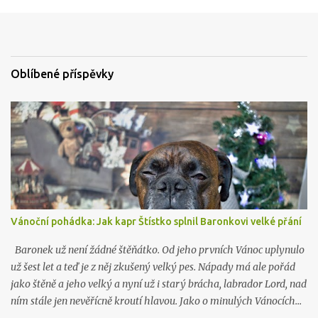
n
t
o
v
a
t
Oblíbené příspěvky
Vánoční pohádka: Jak kapr Štístko splnil Baronkovi velké přání
Baronek už není žádné štěňátko. Od jeho prvních Vánoc uplynulo
už šest let a teď je z něj zkušený velký pes. Nápady má ale pořád
jako štěně a jeho velký a nyní už i starý brácha, labrador Lord, nad
ním stále jen nevěřícně kroutí hlavou. Jako o minulých Vánocích…