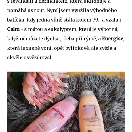
s levandulí a heřmánkem, která uklidňuje a
pomáhá usnout. Nyní jsem využila výhodného
balíčku, kdy jedna vůně stála kolem 79.- a vzala i
Calm
- s mátou a eukalyptem, která je výborná,
když nemůžete dýchat, třeba při rýmě, a
Energise
,
která luxusně voní, opět bylinkově, ale svěže a
skvěle osvěží mysl.