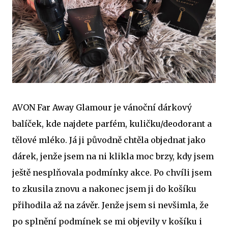
AVON Far Away Glamour je vánoční dárkový
balíček, kde najdete parfém, kuličku/deodorant a
tělové mléko. Já ji původně chtěla objednat jako
dárek, jenže jsem na ni klikla moc brzy, kdy jsem
ještě nesplňovala podmínky akce. Po chvíli jsem
to zkusila znovu a nakonec jsem ji do košíku
přihodila až na závěr. Jenže jsem si nevšimla, že
po splnění podmínek se mi objevily v košíku i