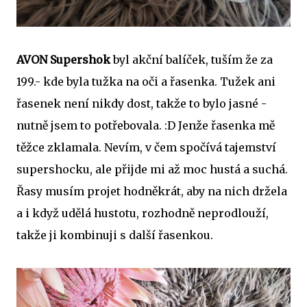
AVON Supershok
byl akční balíček, tuším že za
199.- kde byla tužka na oči a řasenka. Tužek ani
řasenek není nikdy dost, takže to bylo jasné -
nutně jsem to potřebovala. :D Jenže řasenka mě
těžce zklamala. Nevím, v čem spočívá tajemství
supershocku, ale přijde mi až moc hustá a suchá.
Řasy musím projet hodněkrát, aby na nich držela
a i když udělá hustotu, rozhodně neprodlouží,
takže ji kombinuji s další řasenkou.